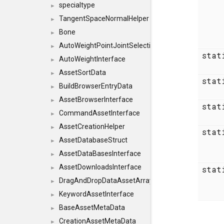
specialtype
►
TangentSpaceNormalHelper
►
Bone
►
AutoWeightPointJointSelections
►
sta
AutoWeightInterface
►
AssetSortData
►
sta
BuildBrowserEntryData
►
AssetBrowserInterface
►
sta
CommandAssetInterface
►
AssetCreationHelper
►
sta
AssetDatabaseStruct
►
AssetDataBasesInterface
►
AssetDownloadsInterface
sta
►
DragAndDropDataAssetArray
►
KeywordAssetInterface
►
BaseAssetMetaData
►
CreationAssetMetaData
►