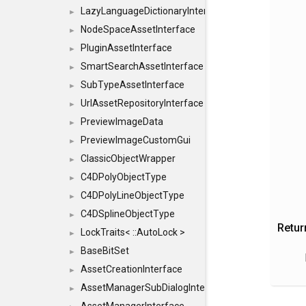
LazyLanguageDictionaryInterface
►
NodeSpaceAssetInterface
►
PluginAssetInterface
►
SmartSearchAssetInterface
►
SubTypeAssetInterface
►
UrlAssetRepositoryInterface
►
PreviewImageData
►
PreviewImageCustomGui
►
ClassicObjectWrapper
►
C4DPolyObjectType
►
C4DPolyLineObjectType
►
C4DSplineObjectType
►
Retur
LockTraits< ::AutoLock >
►
BaseBitSet
►
AssetCreationInterface
►
AssetManagerSubDialogInterface
►