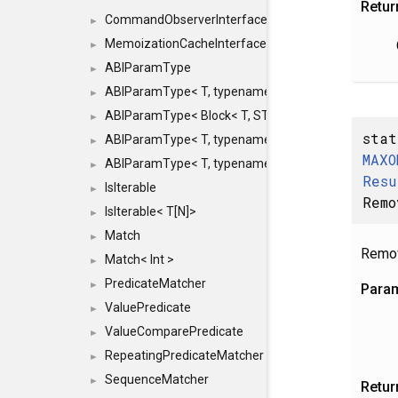
Retur
CommandObserverInterface
►
MemoizationCacheInterface
►
ABIParamType
►
ABIParamType< T, typename std::enable_if< STD_
►
ABIParamType< Block< T, STRIDED, MOVE > >
►
stat
ABIParamType< T, typename std::enable_if< STD_I
►
MAXO
ABIParamType< T, typename std::enable_if< STD_I
►
Resu
IsIterable
►
Remo
IsIterable< T[N]>
►
Match
►
Remov
Match< Int >
►
PredicateMatcher
►
Para
ValuePredicate
►
ValueComparePredicate
►
RepeatingPredicateMatcher
►
SequenceMatcher
►
Retur