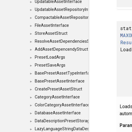
UpdatableAssetInterface
►
UpdatableAssetRepositoryInterface
►
CompactableAssetRepositoryInterface
►
FileAssetInterface
►
stat
StoreAssetStruct
►
MAXO
ResolveAssetDependenciesStruct
Resu
►
Load
AddAssetDepencendyStruct
►
PresetLoadArgs
►
PresetSaveArgs
►
BasePresetAssetTypeInterface
►
BasePresetAssetInterface
►
CreatePresetAssetStruct
►
CategoryAssetInterface
►
ColorCategoryAssetInterface
►
Loads
DatabaseAssetInterface
automa
►
DataDescriptionPresetStorageInterface
►
Para
LazyLanguageStringDataDescriptionDefinitionInterf
►