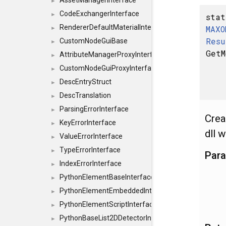
AssetManagerInterface
►
CodeExchangerInterface
►
stat
RendererDefaultMaterialInterface
MAXO
►
Resu
CustomNodeGuiBase
►
GetM
AttributeManagerProxyInterface
►
CustomNodeGuiProxyInterface
►
DescEntryStruct
►
DescTranslation
►
ParsingErrorInterface
►
Crea
KeyErrorInterface
►
dll 
ValueErrorInterface
►
TypeErrorInterface
►
Par
IndexErrorInterface
►
PythonElementBaseInterface
►
PythonElementEmbeddedInterface
►
PythonElementScriptInterface
►
PythonBaseList2DDetectorInterface
►