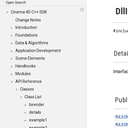
Open Search
Dll
Cinema 4D C++ SDK
▼
Change Notes
Introduction
►
#inclu
Foundations
►
Data & Algorithms
►
Application Development
►
Detai
Scene Elements
►
Handbooks
►
Interfa
Modules
►
API Reference
▼
Classes
▼
Class List
▼
Publ
birender
►
details
►
MAXO
example1
►
MAXO
example2