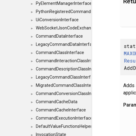
Retu
PyElementManagerInterface
►
PythonRegisteredCommandIdsInterface
►
UiConversionInterface
►
WebSocketJsonCodeExchangerInterface
►
CommandDataInterface
►
LegacyCommandDataInterface
stat
►
MAXO
CommandClassInterface
►
Resu
CommandInteractionClassInterface
►
Add
CommandDescriptionClassInterface
►
LegacyCommandClassInterface
►
Adds 
MigratedCommandClassInterface
►
appli
CommandConversionClassInterface
►
CommandCacheData
►
Para
CommandCacheInterface
►
CommandExecutionInterface
►
DefaultValueFunctionsHelper< const Result< C
►
InvocationState
►