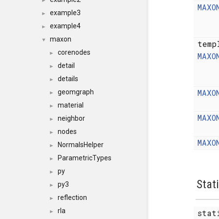
►
MAXO
example3
►
example4
►
maxon
▼
temp
corenodes
►
MAXO
detail
►
details
►
MAXO
geomgraph
►
material
►
MAXO
neighbor
►
nodes
►
MAXO
NormalsHelper
►
ParametricTypes
►
py
►
Stat
py3
►
reflection
►
rla
sta
►