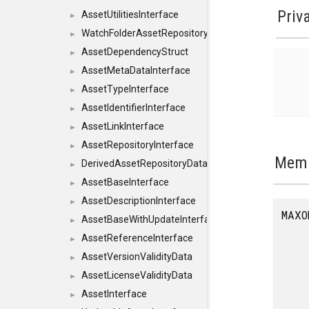
Priv
AssetUtilitiesInterface
►
WatchFolderAssetRepositoryInterface
►
AssetDependencyStruct
►
AssetMetaDataInterface
►
AssetTypeInterface
►
AssetIdentifierInterface
►
AssetLinkInterface
►
AssetRepositoryInterface
►
Memb
DerivedAssetRepositoryDataInterface
►
AssetBaseInterface
►
AssetDescriptionInterface
►
MAXO
AssetBaseWithUpdateInterface
►
AssetReferenceInterface
►
AssetVersionValidityData
►
AssetLicenseValidityData
►
AssetInterface
►