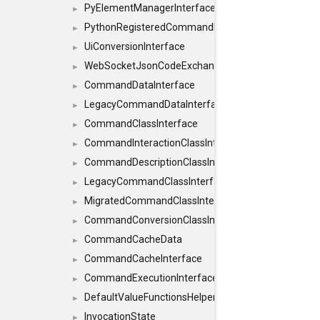
PyElementManagerInterface
►
PythonRegisteredCommandIdsInterface
►
UiConversionInterface
►
WebSocketJsonCodeExchangerInterface
►
CommandDataInterface
►
LegacyCommandDataInterface
►
CommandClassInterface
►
CommandInteractionClassInterface
►
CommandDescriptionClassInterface
►
LegacyCommandClassInterface
►
MigratedCommandClassInterface
►
CommandConversionClassInterface
►
CommandCacheData
►
CommandCacheInterface
►
CommandExecutionInterface
►
DefaultValueFunctionsHelper< const Result< C
►
InvocationState
►