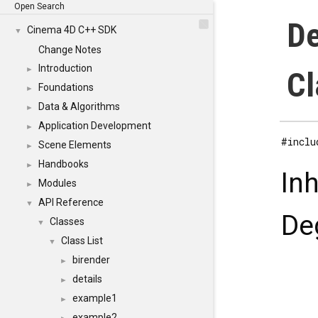
Open Search
De
Cinema 4D C++ SDK
▼
Change Notes
Introduction
►
Cl
Foundations
►
Data & Algorithms
►
Application Development
►
#inclu
Scene Elements
►
Handbooks
►
In
Modules
►
API Reference
▼
De
Classes
▼
Class List
▼
birender
►
details
►
example1
►
example2