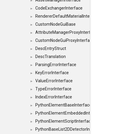
AssetManagerInterface
►
CodeExchangerInterface
►
RendererDefaultMaterialInterface
►
CustomNodeGuiBase
►
AttributeManagerProxyInterface
►
CustomNodeGuiProxyInterface
►
DescEntryStruct
►
DescTranslation
►
ParsingErrorInterface
►
KeyErrorInterface
►
ValueErrorInterface
►
TypeErrorInterface
►
IndexErrorInterface
►
PythonElementBaseInterface
►
PythonElementEmbeddedInterface
►
PythonElementScriptInterface
►
PythonBaseList2DDetectorInterface
►