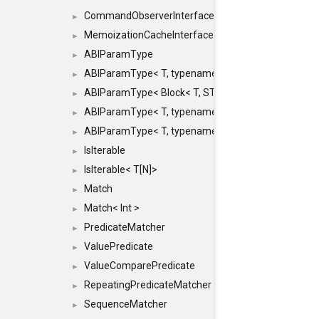
CommandObserverInterface
►
MemoizationCacheInterface
►
ABIParamType
►
ABIParamType< T, typename std::enable_if< STD_
►
ABIParamType< Block< T, STRIDED, MOVE > >
►
ABIParamType< T, typename std::enable_if< STD_I
►
ABIParamType< T, typename std::enable_if< STD_I
►
IsIterable
►
IsIterable< T[N]>
►
Match
►
Match< Int >
►
PredicateMatcher
►
ValuePredicate
►
ValueComparePredicate
►
RepeatingPredicateMatcher
►
SequenceMatcher
►