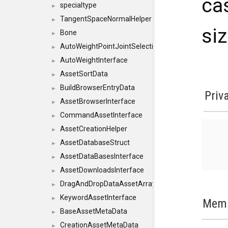
ca
specialtype
►
TangentSpaceNormalHelper
►
siz
Bone
►
AutoWeightPointJointSelections
►
AutoWeightInterface
►
AssetSortData
►
BuildBrowserEntryData
►
Priv
AssetBrowserInterface
►
CommandAssetInterface
►
AssetCreationHelper
►
AssetDatabaseStruct
►
AssetDataBasesInterface
►
AssetDownloadsInterface
►
DragAndDropDataAssetArray
►
KeywordAssetInterface
►
Memb
BaseAssetMetaData
►
CreationAssetMetaData
►