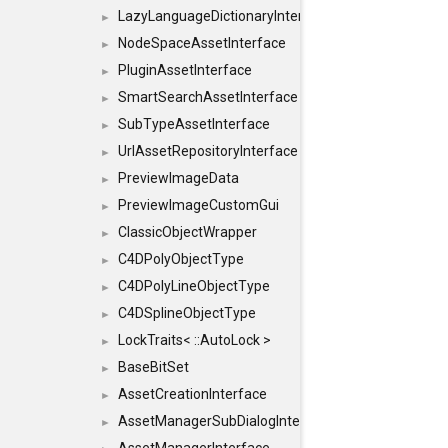
LazyLanguageDictionaryInterface
►
NodeSpaceAssetInterface
►
PluginAssetInterface
►
SmartSearchAssetInterface
►
SubTypeAssetInterface
►
UrlAssetRepositoryInterface
►
PreviewImageData
►
PreviewImageCustomGui
►
ClassicObjectWrapper
►
C4DPolyObjectType
►
C4DPolyLineObjectType
►
C4DSplineObjectType
►
LockTraits< ::AutoLock >
►
BaseBitSet
►
AssetCreationInterface
►
AssetManagerSubDialogInterface
►