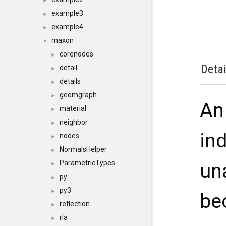
►
example3
►
example4
►
maxon
▼
corenodes
►
Detai
detail
►
details
►
geomgraph
►
An
material
►
neighbor
►
in
nodes
►
NormalsHelper
►
ParametricTypes
un
►
py
►
py3
►
be
reflection
►
rla
►