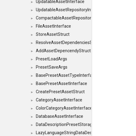
UpdatableAssetInterface
►
UpdatableAssetRepositoryInterface
►
CompactableAssetRepositoryInterface
►
FileAssetInterface
►
StoreAssetStruct
►
ResolveAssetDependenciesStruct
►
AddAssetDepencendyStruct
►
PresetLoadArgs
►
PresetSaveArgs
►
BasePresetAssetTypeInterface
►
BasePresetAssetInterface
►
CreatePresetAssetStruct
►
CategoryAssetInterface
►
ColorCategoryAssetInterface
►
DatabaseAssetInterface
►
DataDescriptionPresetStorageInterface
►
LazyLanguageStringDataDescriptionDefinitionInterf
►