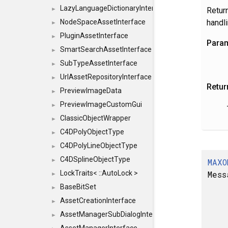
LazyLanguageDictionaryInterface
Retur
►
handli
NodeSpaceAssetInterface
►
PluginAssetInterface
►
Para
SmartSearchAssetInterface
►
SubTypeAssetInterface
►
UrlAssetRepositoryInterface
►
Retur
PreviewImageData
►
PreviewImageCustomGui
►
ClassicObjectWrapper
►
C4DPolyObjectType
►
C4DPolyLineObjectType
►
C4DSplineObjectType
MAXO
►
Mess
LockTraits< ::AutoLock >
►
BaseBitSet
►
AssetCreationInterface
►
AssetManagerSubDialogInterface
►