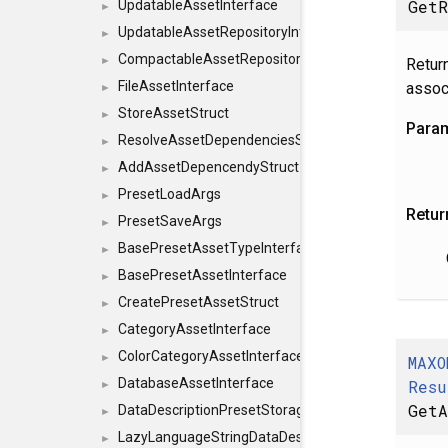
GetR
UpdatableAssetInterface
►
UpdatableAssetRepositoryInterface
►
CompactableAssetRepositoryInterface
►
Return
FileAssetInterface
associ
►
StoreAssetStruct
►
Para
ResolveAssetDependenciesStruct
►
AddAssetDepencendyStruct
►
PresetLoadArgs
►
Retur
PresetSaveArgs
►
BasePresetAssetTypeInterface
►
BasePresetAssetInterface
►
CreatePresetAssetStruct
►
CategoryAssetInterface
►
ColorCategoryAssetInterface
►
MAXO
DatabaseAssetInterface
Resu
►
GetA
DataDescriptionPresetStorageInterface
►
LazyLanguageStringDataDescriptionDefinitionInterf
►