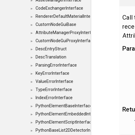
AssetManagerInterface
►
CodeExchangerInterface
►
Call
RendererDefaultMaterialInterface
►
CustomNodeGuiBase
rece
►
AttributeManagerProxyInterface
►
Attr
CustomNodeGuiProxyInterface
►
Par
DescEntryStruct
►
DescTranslation
►
ParsingErrorInterface
►
KeyErrorInterface
►
ValueErrorInterface
►
TypeErrorInterface
►
IndexErrorInterface
►
PythonElementBaseInterface
►
Retu
PythonElementEmbeddedInterface
►
PythonElementScriptInterface
►
PythonBaseList2DDetectorInterface
►