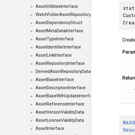
AssetUtilitiesInterface
sta
►
Cust
WatchFolderAssetRepositoryInterface
►
Crea
AssetDependencyStruct
►
AssetMetaDataInterface
►
AssetTypeInterface
Creat
►
AssetIdentifierInterface
►
Para
AssetLinkInterface
►
AssetRepositoryInterface
►
DerivedAssetRepositoryDataInterface
►
Retur
AssetBaseInterface
►
AssetDescriptionInterface
►
AssetBaseWithUpdateInterface
►
AssetReferenceInterface
►
AssetVersionValidityData
►
AssetLicenseValidityData
►
MAXO
AssetInterface
Resu
►