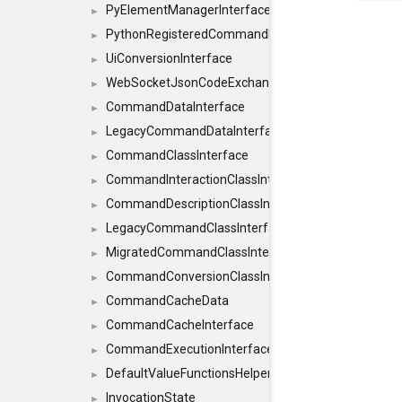
PyElementManagerInterface
►
PythonRegisteredCommandIdsInterface
►
UiConversionInterface
►
WebSocketJsonCodeExchangerInterface
►
CommandDataInterface
►
LegacyCommandDataInterface
►
CommandClassInterface
►
CommandInteractionClassInterface
►
CommandDescriptionClassInterface
►
LegacyCommandClassInterface
►
MigratedCommandClassInterface
►
CommandConversionClassInterface
►
CommandCacheData
►
CommandCacheInterface
►
CommandExecutionInterface
►
DefaultValueFunctionsHelper< const Result< C
►
InvocationState
►