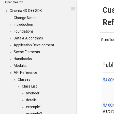
Open Search
Cus
Cinema 4D C++ SDK
▼
Change Notes
Re
Introduction
►
Foundations
►
Data & Algorithms
►
#inclu
Application Development
►
Scene Elements
►
Handbooks
►
Publ
Modules
►
API Reference
▼
MAXO
Classes
▼
Class List
▼
birender
►
details
►
MAXO
example1
►
Attr
example2