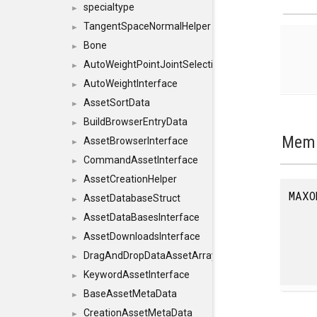
specialtype
►
TangentSpaceNormalHelper
►
Bone
►
AutoWeightPointJointSelections
►
AutoWeightInterface
►
AssetSortData
►
BuildBrowserEntryData
►
Memb
AssetBrowserInterface
►
CommandAssetInterface
►
AssetCreationHelper
►
MAXO
AssetDatabaseStruct
►
AssetDataBasesInterface
►
AssetDownloadsInterface
►
DragAndDropDataAssetArray
►
KeywordAssetInterface
►
BaseAssetMetaData
►
CreationAssetMetaData
►