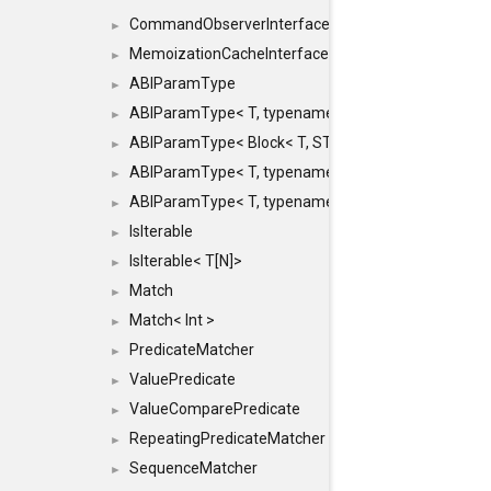
CommandObserverInterface
►
MemoizationCacheInterface
►
ABIParamType
►
ABIParamType< T, typename std::enable_if< STD_
►
ABIParamType< Block< T, STRIDED, MOVE > >
►
ABIParamType< T, typename std::enable_if< STD_I
►
ABIParamType< T, typename std::enable_if< STD_I
►
IsIterable
►
IsIterable< T[N]>
►
Match
►
Match< Int >
►
PredicateMatcher
►
ValuePredicate
►
ValueComparePredicate
►
RepeatingPredicateMatcher
►
SequenceMatcher
►