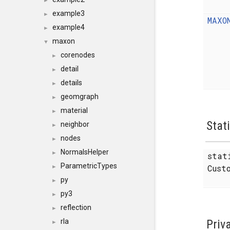
►
example3
►
MAXO
example4
►
maxon
▼
corenodes
►
detail
►
details
►
geomgraph
►
material
►
Stat
neighbor
►
nodes
►
NormalsHelper
►
sta
ParametricTypes
Cust
►
py
►
py3
►
reflection
►
rla
Priv
►