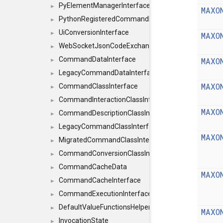
PyElementManagerInterface
►
MAXO
PythonRegisteredCommandIdsInterface
►
UiConversionInterface
►
MAXO
WebSocketJsonCodeExchangerInterface
►
CommandDataInterface
MAXO
►
LegacyCommandDataInterface
►
MAXO
CommandClassInterface
►
CommandInteractionClassInterface
►
MAXO
CommandDescriptionClassInterface
►
LegacyCommandClassInterface
►
MAXO
MigratedCommandClassInterface
►
CommandConversionClassInterface
►
CommandCacheData
►
MAXO
CommandCacheInterface
►
CommandExecutionInterface
►
DefaultValueFunctionsHelper< const Result< C
►
MAXO
InvocationState
►