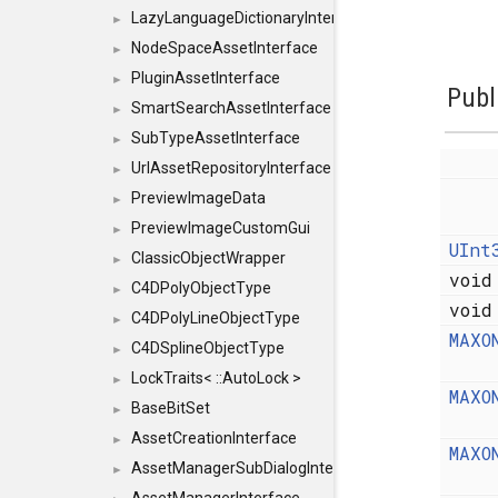
LazyLanguageDictionaryInterface
►
NodeSpaceAssetInterface
►
PluginAssetInterface
►
Publ
SmartSearchAssetInterface
►
SubTypeAssetInterface
►
UrlAssetRepositoryInterface
►
PreviewImageData
►
PreviewImageCustomGui
►
UInt
ClassicObjectWrapper
►
voi
C4DPolyObjectType
►
voi
C4DPolyLineObjectType
►
MAXO
C4DSplineObjectType
►
LockTraits< ::AutoLock >
►
MAXO
BaseBitSet
►
AssetCreationInterface
►
MAXO
AssetManagerSubDialogInterface
►