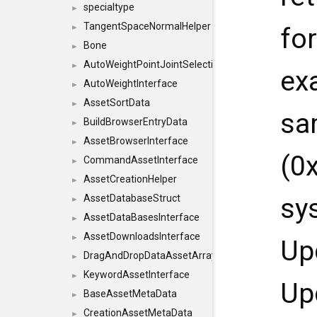
specialtype
►
TangentSpaceNormalHelper
for
►
Bone
►
AutoWeightPointJointSelections
►
ex
AutoWeightInterface
►
AssetSortData
►
sa
BuildBrowserEntryData
►
AssetBrowserInterface
►
(0
CommandAssetInterface
►
AssetCreationHelper
►
sy
AssetDatabaseStruct
►
AssetDataBasesInterface
►
AssetDownloadsInterface
►
Up
DragAndDropDataAssetArray
►
KeywordAssetInterface
►
Up
BaseAssetMetaData
►
CreationAssetMetaData
►