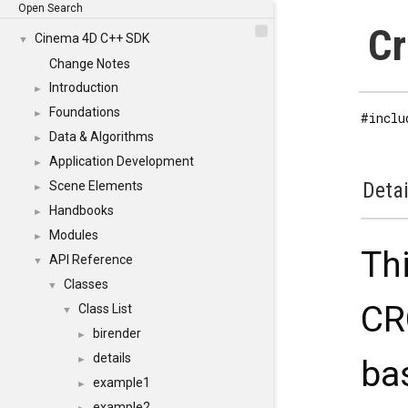
Open Search
Cr
Cinema 4D C++ SDK
▼
Change Notes
Introduction
►
Foundations
►
#inclu
Data & Algorithms
►
Application Development
►
Detai
Scene Elements
►
Handbooks
►
Modules
►
Th
API Reference
▼
Classes
▼
CR
Class List
▼
birender
►
details
ba
►
example1
►
example2