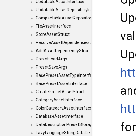
UpdatableAssetInterface
►
UpdatableAssetRepositoryInterface
►
Up
CompactableAssetRepositoryInterface
►
FileAssetInterface
►
va
StoreAssetStruct
►
ResolveAssetDependenciesStruct
►
Up
AddAssetDepencendyStruct
►
PresetLoadArgs
►
PresetSaveArgs
ht
►
BasePresetAssetTypeInterface
►
BasePresetAssetInterface
►
an
CreatePresetAssetStruct
►
CategoryAssetInterface
►
ht
ColorCategoryAssetInterface
►
DatabaseAssetInterface
►
for
DataDescriptionPresetStorageInterface
►
LazyLanguageStringDataDescriptionDefinitionInterf
►