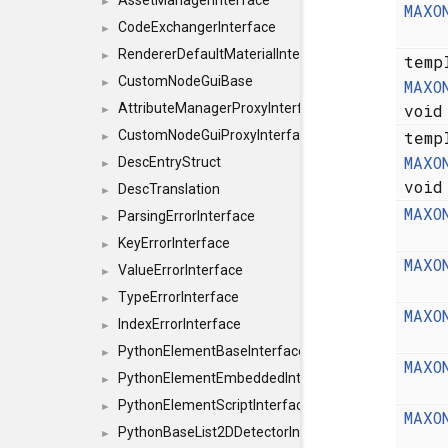
AssetManagerInterface
►
MAXO
CodeExchangerInterface
►
RendererDefaultMaterialInterface
►
temp
CustomNodeGuiBase
MAXO
►
voi
AttributeManagerProxyInterface
►
temp
CustomNodeGuiProxyInterface
►
MAXO
DescEntryStruct
►
voi
DescTranslation
►
MAXO
ParsingErrorInterface
►
KeyErrorInterface
►
MAXO
ValueErrorInterface
►
TypeErrorInterface
►
MAXO
IndexErrorInterface
►
PythonElementBaseInterface
►
MAXO
PythonElementEmbeddedInterface
►
PythonElementScriptInterface
►
MAXO
PythonBaseList2DDetectorInterface
►