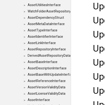
Up
AssetUtilitiesInterface
►
WatchFolderAssetRepositoryInterface
►
Up
AssetDependencyStruct
►
AssetMetaDataInterface
►
AssetTypeInterface
Up
►
AssetIdentifierInterface
►
AssetLinkInterface
►
Up
AssetRepositoryInterface
►
DerivedAssetRepositoryDataInterface
►
Up
AssetBaseInterface
►
AssetDescriptionInterface
►
Up
AssetBaseWithUpdateInterface
►
AssetReferenceInterface
►
Up
AssetVersionValidityData
►
AssetLicenseValidityData
►
AssetInterface
►
Up