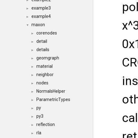
►
po
example3
►
example4
►
x^
maxon
▼
corenodes
►
0x
detail
►
details
►
CRC
geomgraph
►
material
►
neighbor
►
in
nodes
►
NormalsHelper
►
oth
ParametricTypes
►
py
►
ca
py3
►
reflection
►
re
rla
►