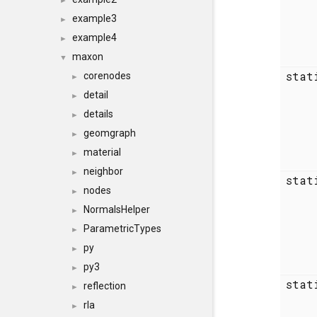
►
example3
►
example4
►
maxon
▼
sta
corenodes
►
detail
►
details
►
geomgraph
►
material
►
neighbor
►
sta
nodes
►
NormalsHelper
►
ParametricTypes
►
py
►
py3
►
sta
reflection
►
rla
►