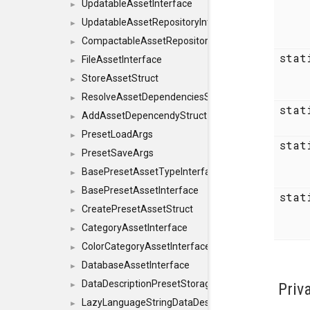
UpdatableAssetInterface
►
UpdatableAssetRepositoryInterface
►
CompactableAssetRepositoryInterface
►
sta
FileAssetInterface
►
StoreAssetStruct
►
ResolveAssetDependenciesStruct
►
sta
AddAssetDepencendyStruct
►
PresetLoadArgs
►
sta
PresetSaveArgs
►
BasePresetAssetTypeInterface
►
BasePresetAssetInterface
►
sta
CreatePresetAssetStruct
►
CategoryAssetInterface
►
ColorCategoryAssetInterface
►
DatabaseAssetInterface
►
DataDescriptionPresetStorageInterface
Priv
►
LazyLanguageStringDataDescriptionDefinitionInterf
►