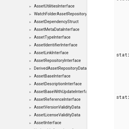
AssetUtilitiesInterface
►
WatchFolderAssetRepositoryInterface
►
AssetDependencyStruct
►
AssetMetaDataInterface
►
AssetTypeInterface
►
AssetIdentifierInterface
►
AssetLinkInterface
►
sta
AssetRepositoryInterface
►
DerivedAssetRepositoryDataInterface
►
AssetBaseInterface
►
AssetDescriptionInterface
►
AssetBaseWithUpdateInterface
►
sta
AssetReferenceInterface
►
AssetVersionValidityData
►
AssetLicenseValidityData
►
AssetInterface
►