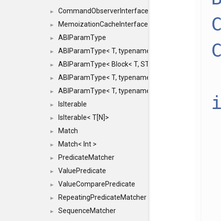
CommandObserverInterface
►
MemoizationCacheInterface
►
ABIParamType
►
ABIParamType< T, typename std::enable_if< STD_
►
ABIParamType< Block< T, STRIDED, MOVE > >
►
ABIParamType< T, typename std::enable_if< STD_I
►
ABIParamType< T, typename std::enable_if< STD_I
►
IsIterable
►
IsIterable< T[N]>
►
Match
►
Match< Int >
►
PredicateMatcher
►
ValuePredicate
►
ValueComparePredicate
►
RepeatingPredicateMatcher
►
SequenceMatcher
►