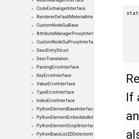
AssetManagerInterface
►
CodeExchangerInterface
►
sta
RendererDefaultMaterialInterface
►
CustomNodeGuiBase
►
AttributeManagerProxyInterface
►
CustomNodeGuiProxyInterface
►
DescEntryStruct
►
DescTranslation
►
ParsingErrorInterface
►
Re
KeyErrorInterface
►
ValueErrorInterface
►
TypeErrorInterface
If
►
IndexErrorInterface
►
PythonElementBaseInterface
►
an
PythonElementEmbeddedInterface
►
PythonElementScriptInterface
►
al
PythonBaseList2DDetectorInterface
►