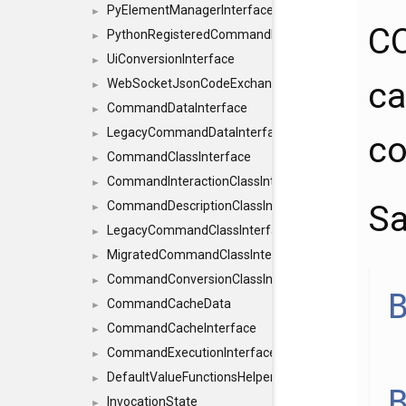
PyElementManagerInterface
►
CO
PythonRegisteredCommandIdsInterface
►
UiConversionInterface
►
ca
WebSocketJsonCodeExchangerInterface
►
CommandDataInterface
►
LegacyCommandDataInterface
►
co
CommandClassInterface
►
CommandInteractionClassInterface
►
Sa
CommandDescriptionClassInterface
►
LegacyCommandClassInterface
►
MigratedCommandClassInterface
►
CommandConversionClassInterface
►
CommandCacheData
►
CommandCacheInterface
►
CommandExecutionInterface
►
DefaultValueFunctionsHelper< const Result< C
►
InvocationState
►