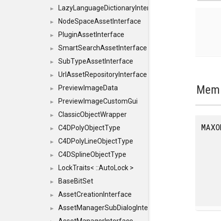
LazyLanguageDictionaryInterface
►
NodeSpaceAssetInterface
►
PluginAssetInterface
►
SmartSearchAssetInterface
►
SubTypeAssetInterface
►
UrlAssetRepositoryInterface
►
Memb
PreviewImageData
►
PreviewImageCustomGui
►
ClassicObjectWrapper
►
MAXO
C4DPolyObjectType
►
C4DPolyLineObjectType
►
C4DSplineObjectType
►
LockTraits< ::AutoLock >
►
BaseBitSet
►
AssetCreationInterface
►
AssetManagerSubDialogInterface
►