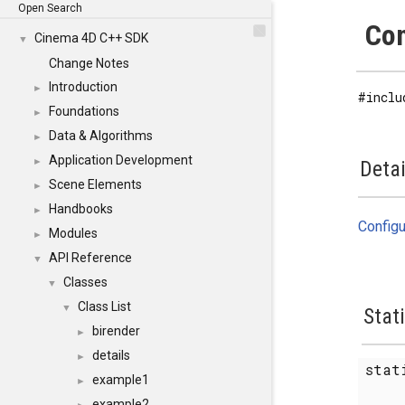
Open Search
Con
Cinema 4D C++ SDK
▼
Change Notes
Introduction
►
#inclu
Foundations
►
Data & Algorithms
►
Application Development
►
Detai
Scene Elements
►
Handbooks
►
Configu
Modules
►
API Reference
▼
Classes
▼
Class List
▼
Stat
birender
►
details
►
sta
example1
►
example2