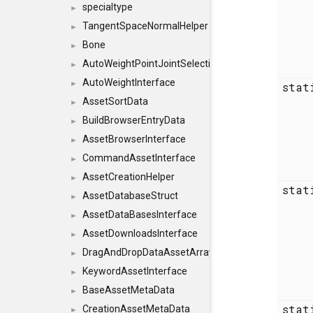
specialtype
►
TangentSpaceNormalHelper
►
Bone
►
AutoWeightPointJointSelections
►
AutoWeightInterface
►
sta
AssetSortData
►
BuildBrowserEntryData
►
AssetBrowserInterface
►
CommandAssetInterface
►
AssetCreationHelper
►
sta
AssetDatabaseStruct
►
AssetDataBasesInterface
►
AssetDownloadsInterface
►
DragAndDropDataAssetArray
►
KeywordAssetInterface
►
BaseAssetMetaData
►
sta
CreationAssetMetaData
►