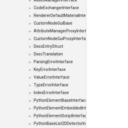
AssetManagerInterface
►
CodeExchangerInterface
►
RendererDefaultMaterialInterface
►
CustomNodeGuiBase
►
AttributeManagerProxyInterface
►
CustomNodeGuiProxyInterface
►
DescEntryStruct
►
DescTranslation
►
ParsingErrorInterface
►
KeyErrorInterface
►
ValueErrorInterface
►
TypeErrorInterface
►
IndexErrorInterface
►
PythonElementBaseInterface
►
PythonElementEmbeddedInterface
►
PythonElementScriptInterface
►
PythonBaseList2DDetectorInterface
►