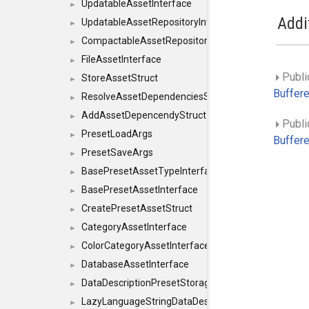
UpdatableAssetInterface
►
Addi
UpdatableAssetRepositoryInterface
►
CompactableAssetRepositoryInterface
►
FileAssetInterface
►
Publi
StoreAssetStruct
►
Buffer
ResolveAssetDependenciesStruct
►
AddAssetDepencendyStruct
►
Publi
PresetLoadArgs
►
Buffer
PresetSaveArgs
►
BasePresetAssetTypeInterface
►
BasePresetAssetInterface
►
CreatePresetAssetStruct
►
CategoryAssetInterface
►
ColorCategoryAssetInterface
►
DatabaseAssetInterface
►
DataDescriptionPresetStorageInterface
►
LazyLanguageStringDataDescriptionDefinitionInterf
►