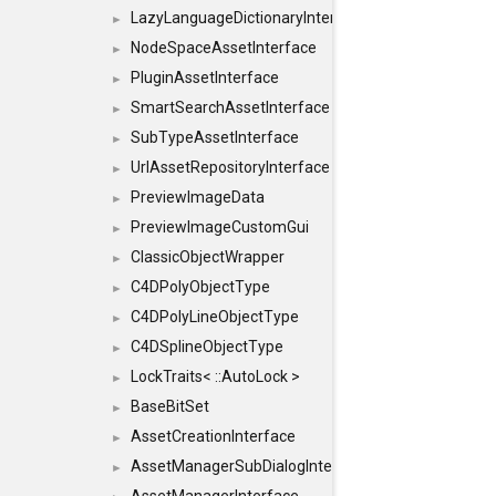
LazyLanguageDictionaryInterface
►
NodeSpaceAssetInterface
►
PluginAssetInterface
►
SmartSearchAssetInterface
►
SubTypeAssetInterface
►
UrlAssetRepositoryInterface
►
PreviewImageData
►
PreviewImageCustomGui
►
ClassicObjectWrapper
►
C4DPolyObjectType
►
C4DPolyLineObjectType
►
C4DSplineObjectType
►
LockTraits< ::AutoLock >
►
BaseBitSet
►
AssetCreationInterface
►
AssetManagerSubDialogInterface
►