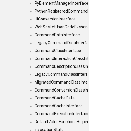
PyElementManagerInterface
►
PythonRegisteredCommandIdsInterface
►
UiConversionInterface
►
WebSocketJsonCodeExchangerInterface
►
CommandDataInterface
►
LegacyCommandDataInterface
►
CommandClassInterface
►
CommandInteractionClassInterface
►
CommandDescriptionClassInterface
►
LegacyCommandClassInterface
►
MigratedCommandClassInterface
►
CommandConversionClassInterface
►
CommandCacheData
►
CommandCacheInterface
►
CommandExecutionInterface
►
DefaultValueFunctionsHelper< const Result< C
►
InvocationState
►