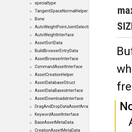
specialtype
►
max
TangentSpaceNormalHelper
►
Bone
►
SIZ
AutoWeightPointJointSelections
►
AutoWeightInterface
►
AssetSortData
►
Bu
BuildBrowserEntryData
►
AssetBrowserInterface
►
wh
CommandAssetInterface
►
AssetCreationHelper
►
fre
AssetDatabaseStruct
►
AssetDataBasesInterface
►
AssetDownloadsInterface
►
N
DragAndDropDataAssetArray
►
KeywordAssetInterface
►
BaseAssetMetaData
►
CreationAssetMetaData
►