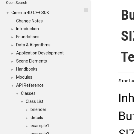
Open Search
Bu
Cinema 4D C++ SDK
▼
Change Notes
Introduction
►
SI
Foundations
►
Data & Algorithms
►
Te
Application Development
►
Scene Elements
►
Handbooks
►
Modules
►
#inclu
API Reference
▼
Classes
In
▼
Class List
▼
birender
►
Bu
details
►
example1
►
example2