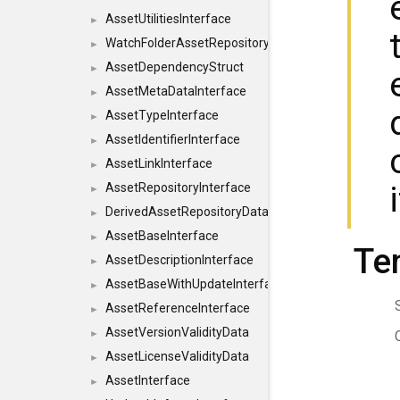
AssetUtilitiesInterface
►
WatchFolderAssetRepositoryInterface
►
AssetDependencyStruct
►
AssetMetaDataInterface
►
AssetTypeInterface
►
AssetIdentifierInterface
►
AssetLinkInterface
►
AssetRepositoryInterface
►
DerivedAssetRepositoryDataInterface
►
AssetBaseInterface
►
Te
AssetDescriptionInterface
►
AssetBaseWithUpdateInterface
►
AssetReferenceInterface
►
AssetVersionValidityData
►
AssetLicenseValidityData
►
AssetInterface
►