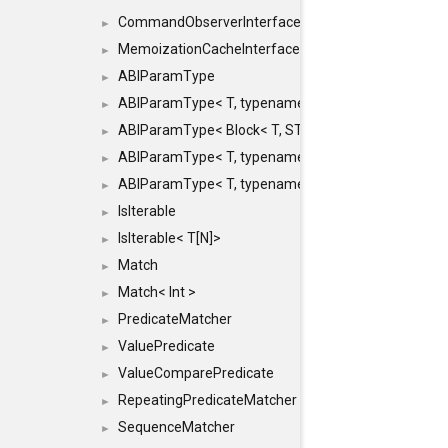
CommandObserverInterface
►
MemoizationCacheInterface
►
ABIParamType
►
ABIParamType< T, typename std::enable_if< STD_
►
ABIParamType< Block< T, STRIDED, MOVE > >
►
ABIParamType< T, typename std::enable_if< STD_I
►
ABIParamType< T, typename std::enable_if< STD_I
►
IsIterable
►
IsIterable< T[N]>
►
Match
►
Match< Int >
►
PredicateMatcher
►
ValuePredicate
►
ValueComparePredicate
►
RepeatingPredicateMatcher
►
SequenceMatcher
►