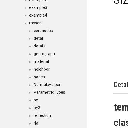
SI
►
example3
►
example4
►
maxon
▼
corenodes
►
detail
►
details
►
geomgraph
►
material
►
neighbor
►
nodes
►
Detai
NormalsHelper
►
ParametricTypes
►
py
►
tem
py3
►
reflection
►
cla
rla
►