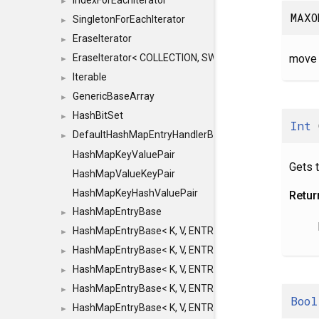
IndexForEachIterator
►
MAXO
SingletonForEachIterator
►
EraseIterator
►
move 
EraseIterator< COLLECTION, SWAP_ERASE, false >
►
Iterable
►
GenericBaseArray
►
HashBitSet
►
Int
DefaultHashMapEntryHandlerBase
►
HashMapKeyValuePair
Gets 
HashMapValueKeyPair
HashMapKeyHashValuePair
Retur
HashMapEntryBase
►
HashMapEntryBase< K, V, ENTRY_HANDLER, HASHM
►
HashMapEntryBase< K, V, ENTRY_HANDLER, HASHM
►
HashMapEntryBase< K, V, ENTRY_HANDLER, HASHMA
►
HashMapEntryBase< K, V, ENTRY_HANDLER, HASHM
►
Bool
HashMapEntryBase< K, V, ENTRY_HANDLER, HASHM
►