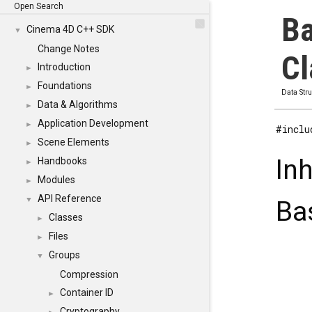
Open Search
Ba
Cinema 4D C++ SDK
▼
Change Notes
Cl
Introduction
►
Foundations
►
Data Str
Data & Algorithms
►
Application Development
►
#inclu
Scene Elements
►
In
Handbooks
►
Modules
►
API Reference
▼
Ba
Classes
►
Files
►
Groups
▼
Compression
Container ID
►
Cryptography