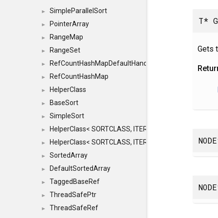
SimpleParallelSort
►
T* 
PointerArray
►
RangeMap
►
Gets 
RangeSet
►
RefCountHashMapDefaultHandler
►
Retur
RefCountHashMap
►
HelperClass
►
BaseSort
►
SimpleSort
►
HelperClass< SORTCLASS, ITERATOR, CONTENT, BAS
►
NODE
HelperClass< SORTCLASS, ITERATOR, CONTENT, B
►
SortedArray
►
DefaultSortedArray
►
TaggedBaseRef
►
NODE
ThreadSafePtr
►
ThreadSafeRef
►