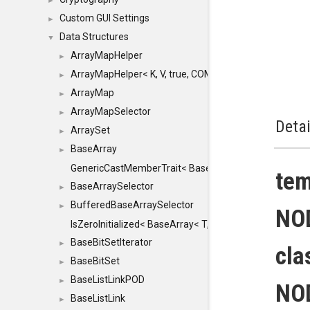
►
Custom GUI Settings
►
Data Structures
▼
ArrayMapHelper
►
ArrayMapHelper< K, V, true, COMPARE, ARRAY >
►
ArrayMap
►
ArrayMapSelector
►
Detai
ArraySet
►
BaseArray
►
GenericCastMemberTrait< BaseArray< TO >, BaseArra
tem
BaseArraySelector
►
BufferedBaseArraySelector
►
NO
IsZeroInitialized< BaseArray< T, MINCHUNKSIZE, ME
BaseBitSetIterator
►
cla
BaseBitSet
►
BaseListLinkPOD
►
NO
BaseListLink
►