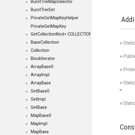
BurstTrieMapSelector
►
BurstTrieSet
►
PrivateGetMapKeyHelper
Addi
►
PrivateGetMapKey
GetCollectionKind< COLLECTION, typename SFINAEHelper
►
BaseCollection
Stati
►
Collection
►
Public
BlockIterator
►
ArrayBase0
►
Prote
ArrayImpl
►
Stati
ArrayBase
►
>
SetBase0
►
SetImpl
►
Static
SetBase
►
MapBase0
►
MapImpl
►
Cons
MapBase
►