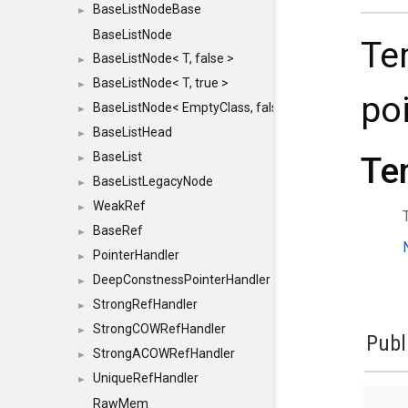
BaseListNodeBase
►
BaseListNode
Te
BaseListNode< T, false >
►
BaseListNode< T, true >
►
po
BaseListNode< EmptyClass, false >
►
BaseListHead
►
BaseList
Te
►
BaseListLegacyNode
►
WeakRef
►
BaseRef
►
PointerHandler
►
DeepConstnessPointerHandler
►
StrongRefHandler
►
StrongCOWRefHandler
►
Publ
StrongACOWRefHandler
►
UniqueRefHandler
►
RawMem