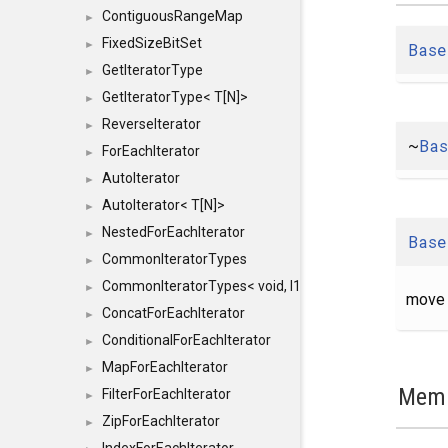
ContiguousRangeMap
►
FixedSizeBitSet
►
Base
GetIteratorType
►
GetIteratorType< T[N]>
►
ReverseIterator
►
~
Ba
ForEachIterator
►
AutoIterator
►
AutoIterator< T[N]>
►
NestedForEachIterator
►
Base
CommonIteratorTypes
►
CommonIteratorTypes< void, I1, I2 >
►
move 
ConcatForEachIterator
►
ConditionalForEachIterator
►
MapForEachIterator
►
Memb
FilterForEachIterator
►
ZipForEachIterator
►