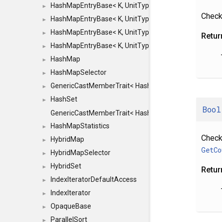
HashMapEntryBase< K, UnitType, ENTRY_HANDLER
►
Checks
HashMapEntryBase< K, UnitType, ENTRY_HANDLER
►
HashMapEntryBase< K, UnitType, ENTRY_HANDLER
►
Retur
HashMapEntryBase< K, UnitType, ENTRY_HANDLER,
►
HashMap
►
HashMapSelector
►
GenericCastMemberTrait< HashMap< K_TO, V_TO >, 
►
HashSet
►
Bool
GenericCastMemberTrait< HashSet< TO >, HashSet< F
HashMapStatistics
►
Checks
HybridMap
►
GetCo
HybridMapSelector
►
HybridSet
►
Retur
IndexIteratorDefaultAccess
►
IndexIterator
►
OpaqueBase
►
ParallelSort
►