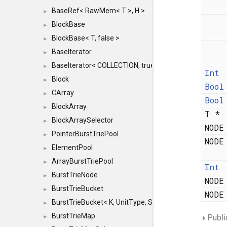
BaseRef< RawMem< T >, H >
►
BlockBase
►
BlockBase< T, false >
►
BaseIterator
►
BaseIterator< COLLECTION, true >
►
Int
Block
►
Bool
CArray
►
Bool
BlockArray
►
T *
BlockArraySelector
►
NOD
PointerBurstTriePool
►
NOD
ElementPool
►
ArrayBurstTriePool
►
Int
BurstTrieNode
►
NOD
BurstTrieBucket
►
NOD
BurstTrieBucket< K, UnitType, SIZE >
►
BurstTrieMap
Publi
►