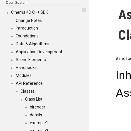
Open Search
As
Cinema 4D C++ SDK
▼
Change Notes
Introduction
►
Cl
Foundations
►
Data & Algorithms
►
Application Development
►
#inclu
Scene Elements
►
Handbooks
►
In
Modules
►
API Reference
▼
As
Classes
▼
Class List
▼
birender
►
details
►
example1
►
example2