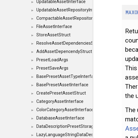
UpdatableAssetInterface
►
UpdatableAssetRepositoryInterface
►
MAXO
CompactableAssetRepositoryInterface
►
FileAssetInterface
►
Retu
StoreAssetStruct
►
coun
ResolveAssetDependenciesStruct
►
beca
AddAssetDepencendyStruct
►
upda
PresetLoadArgs
►
This
PresetSaveArgs
►
asse
BasePresetAssetTypeInterface
►
BasePresetAssetInterface
Ther
►
CreatePresetAssetStruct
►
the 
CategoryAssetInterface
►
The 
ColorCategoryAssetInterface
►
matc
DatabaseAssetInterface
►
DataDescriptionPresetStorageInterface
Asse
►
LazyLanguageStringDataDescriptionDefinitionInterf
►
a nu