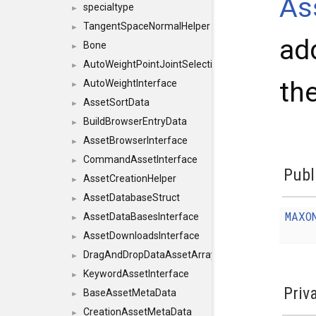
As
specialtype
►
TangentSpaceNormalHelper
►
ad
Bone
►
AutoWeightPointJointSelections
►
th
AutoWeightInterface
►
AssetSortData
►
BuildBrowserEntryData
►
AssetBrowserInterface
►
CommandAssetInterface
►
Publ
AssetCreationHelper
►
AssetDatabaseStruct
►
MAXO
AssetDataBasesInterface
►
AssetDownloadsInterface
►
DragAndDropDataAssetArray
►
KeywordAssetInterface
►
Priv
BaseAssetMetaData
►
CreationAssetMetaData
►