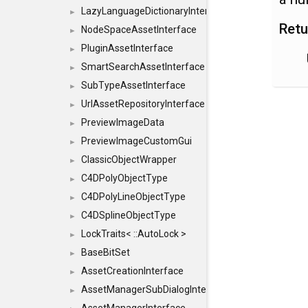
LazyLanguageDictionaryInterface
►
Retu
NodeSpaceAssetInterface
►
PluginAssetInterface
►
SmartSearchAssetInterface
►
SubTypeAssetInterface
►
UrlAssetRepositoryInterface
►
PreviewImageData
►
PreviewImageCustomGui
►
ClassicObjectWrapper
►
C4DPolyObjectType
►
C4DPolyLineObjectType
►
C4DSplineObjectType
►
LockTraits< ::AutoLock >
►
BaseBitSet
►
AssetCreationInterface
►
AssetManagerSubDialogInterface
►