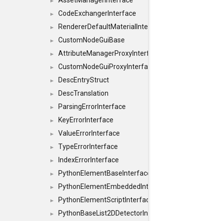
AssetManagerInterface
►
CodeExchangerInterface
►
RendererDefaultMaterialInterface
►
CustomNodeGuiBase
►
AttributeManagerProxyInterface
►
CustomNodeGuiProxyInterface
►
DescEntryStruct
►
DescTranslation
►
ParsingErrorInterface
►
KeyErrorInterface
►
ValueErrorInterface
►
TypeErrorInterface
►
IndexErrorInterface
►
PythonElementBaseInterface
►
PythonElementEmbeddedInterface
►
PythonElementScriptInterface
►
PythonBaseList2DDetectorInterface
►