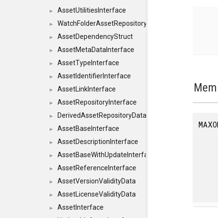
AssetUtilitiesInterface
►
WatchFolderAssetRepositoryInterface
►
AssetDependencyStruct
►
AssetMetaDataInterface
►
AssetTypeInterface
►
AssetIdentifierInterface
►
Memb
AssetLinkInterface
►
AssetRepositoryInterface
►
DerivedAssetRepositoryDataInterface
►
MAXO
AssetBaseInterface
►
AssetDescriptionInterface
►
AssetBaseWithUpdateInterface
►
AssetReferenceInterface
►
AssetVersionValidityData
►
AssetLicenseValidityData
►
AssetInterface
►