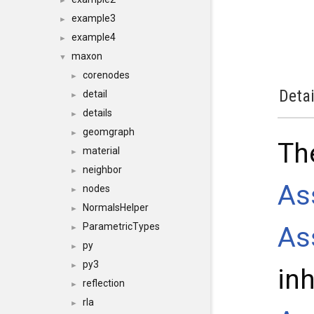
►
example3
►
example4
►
maxon
▼
corenodes
►
Detai
detail
►
details
►
geomgraph
►
Th
material
►
neighbor
►
As
nodes
►
NormalsHelper
►
ParametricTypes
As
►
py
►
py3
►
in
reflection
►
rla
►