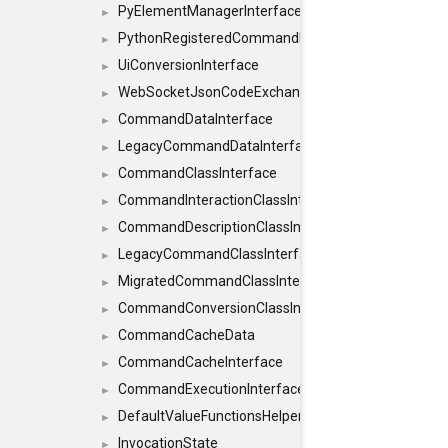
PyElementManagerInterface
►
PythonRegisteredCommandIdsInterface
►
UiConversionInterface
►
WebSocketJsonCodeExchangerInterface
►
CommandDataInterface
►
LegacyCommandDataInterface
►
CommandClassInterface
►
CommandInteractionClassInterface
►
CommandDescriptionClassInterface
►
LegacyCommandClassInterface
►
MigratedCommandClassInterface
►
CommandConversionClassInterface
►
CommandCacheData
►
CommandCacheInterface
►
CommandExecutionInterface
►
DefaultValueFunctionsHelper< const Result< C
►
InvocationState
►