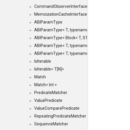
CommandObserverInterface
►
MemoizationCacheInterface
►
ABIParamType
►
ABIParamType< T, typename std::enable_if< STD_
►
ABIParamType< Block< T, STRIDED, MOVE > >
►
ABIParamType< T, typename std::enable_if< STD_I
►
ABIParamType< T, typename std::enable_if< STD_I
►
IsIterable
►
IsIterable< T[N]>
►
Match
►
Match< Int >
►
PredicateMatcher
►
ValuePredicate
►
ValueComparePredicate
►
RepeatingPredicateMatcher
►
SequenceMatcher
►