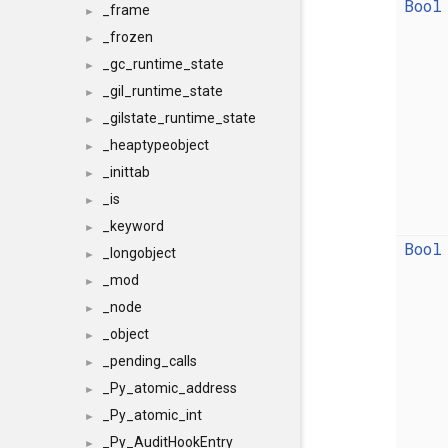
Bool
_frame
►
_frozen
►
_gc_runtime_state
►
_gil_runtime_state
►
_gilstate_runtime_state
►
_heaptypeobject
►
_inittab
►
_is
►
_keyword
►
Bool
_longobject
►
_mod
►
_node
►
_object
►
_pending_calls
►
_Py_atomic_address
►
_Py_atomic_int
►
_Py_AuditHookEntry
►