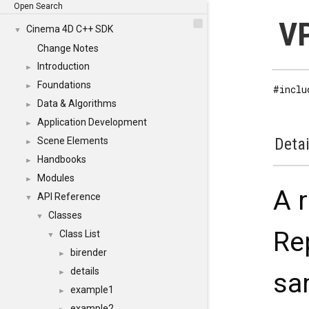
Open Search
VP
Cinema 4D C++ SDK
▼
Change Notes
Introduction
►
Foundations
►
#inclu
Data & Algorithms
►
Application Development
►
Detai
Scene Elements
►
Handbooks
►
Modules
►
A 
API Reference
▼
Classes
▼
Re
Class List
▼
birender
►
details
sa
►
example1
►
example2