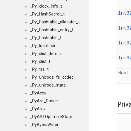
_Py_clock_info_t
►
Int3
_Py_HashSecret_t
►
_Py_hashtable_allocator_t
►
Int3
_Py_hashtable_entry_t
►
_Py_hashtable_t
►
Int3
_Py_Identifier
►
_Py_slist_item_s
►
Int3
_Py_slist_t
►
_Py_tss_t
►
Bool
_Py_unicode_fs_codec
►
_Py_unicode_state
►
_PyAccu
►
_PyArg_Parser
►
Priv
_PyArgv
►
_PyASTOptimizeState
►
_PyBytesWriter
►