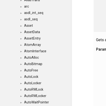
AliasTrans
►
arc
►
asdl_int_seq
►
asdl_seq
►
Asset
►
AssetData
►
AssetEntry
►
Gets a
AtomArray
►
Para
AtomInterface
►
AutoAlloc
►
AutoBitmap
►
AutoFree
►
AutoLock
►
AutoLocker
►
AutoRWLock
►
AutoRWLocker
►
AutoWaitPointer
►