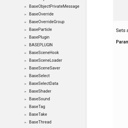
BaseObjectPrivateMessage
►
BaseOverride
►
BaseOverrideGroup
►
BaseParticle
Sets a
►
BasePlugin
►
Para
BASEPLUGIN
►
BaseSceneHook
►
BaseSceneLoader
►
BaseSceneSaver
►
BaseSelect
►
BaseSelectData
►
BaseShader
►
BaseSound
►
BaseTag
►
BaseTake
►
BaseThread
►