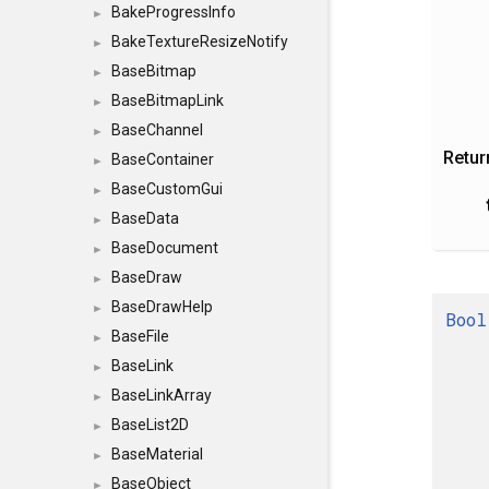
BakeProgressInfo
►
BakeTextureResizeNotify
►
BaseBitmap
►
BaseBitmapLink
►
BaseChannel
►
Retur
BaseContainer
►
BaseCustomGui
►
BaseData
►
BaseDocument
►
BaseDraw
►
BaseDrawHelp
►
Bool
BaseFile
►
BaseLink
►
BaseLinkArray
►
BaseList2D
►
BaseMaterial
►
BaseObject
►