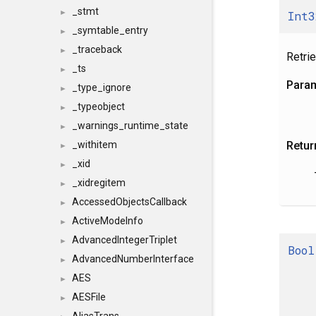
_stmt
►
Int3
_symtable_entry
►
_traceback
►
Retri
_ts
►
Para
_type_ignore
►
_typeobject
►
_warnings_runtime_state
►
Retur
_withitem
►
_xid
►
_xidregitem
►
AccessedObjectsCallback
►
ActiveModeInfo
►
AdvancedIntegerTriplet
►
Bool
AdvancedNumberInterface
►
AES
►
AESFile
►