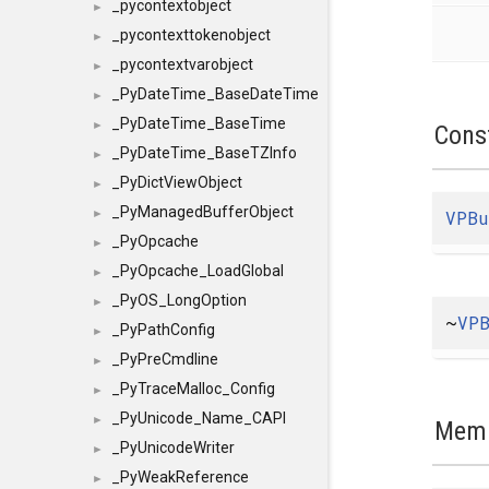
_pycontextobject
►
_pycontexttokenobject
►
_pycontextvarobject
►
_PyDateTime_BaseDateTime
►
_PyDateTime_BaseTime
►
Cons
_PyDateTime_BaseTZInfo
►
_PyDictViewObject
►
_PyManagedBufferObject
VPBu
►
_PyOpcache
►
_PyOpcache_LoadGlobal
►
_PyOS_LongOption
►
~
VP
_PyPathConfig
►
_PyPreCmdline
►
_PyTraceMalloc_Config
►
_PyUnicode_Name_CAPI
►
Memb
_PyUnicodeWriter
►
_PyWeakReference
►