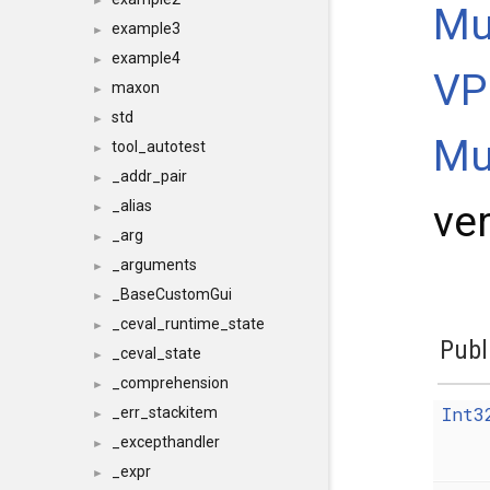
►
Mu
example3
►
example4
►
VP
maxon
►
std
►
Mu
tool_autotest
►
_addr_pair
►
ve
_alias
►
_arg
►
_arguments
►
_BaseCustomGui
►
_ceval_runtime_state
►
Publ
_ceval_state
►
_comprehension
►
Int3
_err_stackitem
►
_excepthandler
►
_expr
►