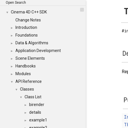
Open Search
T
Cinema 4D C++ SDK
▼
Change Notes
Introduction
►
#i
Foundations
►
Data & Algorithms
►
Application Development
►
De
Scene Elements
►
Handbooks
►
Rep
Modules
►
API Reference
▼
Classes
▼
Class List
▼
P
birender
►
details
►
I
example1
►
T
example2