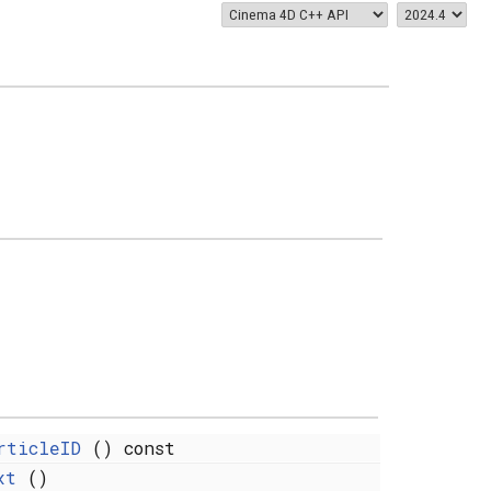
rticleID
() const
xt
()