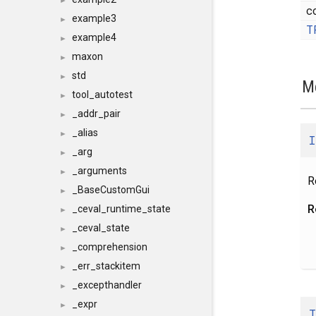
►
c
example3
►
T
example4
►
maxon
►
std
►
M
tool_autotest
►
_addr_pair
►
_alias
►
I
_arg
►
_arguments
►
R
_BaseCustomGui
►
R
_ceval_runtime_state
►
_ceval_state
►
_comprehension
►
_err_stackitem
►
_excepthandler
►
_expr
►
T