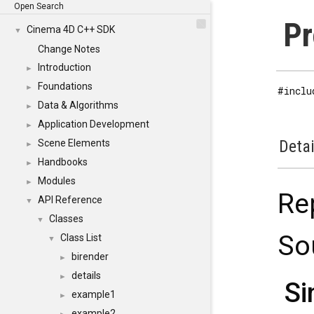
Open Search
Pr
Cinema 4D C++ SDK
▼
Change Notes
Introduction
►
Foundations
►
#inclu
Data & Algorithms
►
Application Development
►
Detai
Scene Elements
►
Handbooks
►
Modules
►
Re
API Reference
▼
Classes
▼
So
Class List
▼
birender
►
details
►
Si
example1
►
example2