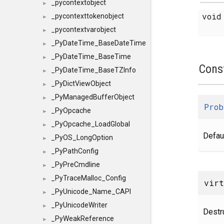
_pycontextobject
►
voi
_pycontexttokenobject
►
_pycontextvarobject
►
_PyDateTime_BaseDateTime
►
_PyDateTime_BaseTime
►
Cons
_PyDateTime_BaseTZInfo
►
_PyDictViewObject
►
_PyManagedBufferObject
►
Prob
_PyOpcache
►
_PyOpcache_LoadGlobal
►
Defaul
_PyOS_LongOption
►
_PyPathConfig
►
_PyPreCmdline
►
_PyTraceMalloc_Config
►
vir
_PyUnicode_Name_CAPI
►
_PyUnicodeWriter
►
Destru
_PyWeakReference
►