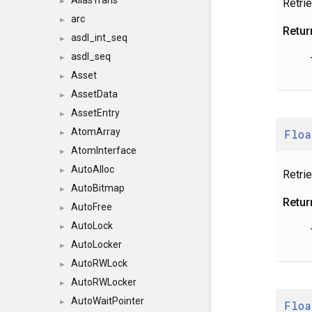
AliasTrans
Retrie
►
arc
►
Retur
asdl_int_seq
►
asdl_seq
►
Asset
►
AssetData
►
AssetEntry
►
AtomArray
Floa
►
AtomInterface
►
AutoAlloc
►
Retri
AutoBitmap
►
Retur
AutoFree
►
AutoLock
►
AutoLocker
►
AutoRWLock
►
AutoRWLocker
►
AutoWaitPointer
►
Floa