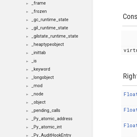
_frame
►
_frozen
►
Cons
_gc_runtime_state
►
_gil_runtime_state
►
_gilstate_runtime_state
►
_heaptypeobject
►
vir
_inittab
►
_is
►
_keyword
►
Righ
_longobject
►
_mod
►
Floa
_node
►
_object
►
Floa
_pending_calls
►
_Py_atomic_address
►
Floa
_Py_atomic_int
►
_Py_AuditHookEntry
►