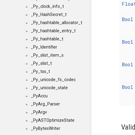
Floa
_Py_clock_info_t
►
_Py_HashSecret_t
►
Bool
_Py_hashtable_allocator_t
►
_Py_hashtable_entry_t
►
_Py_hashtable_t
►
Bool
_Py_Identifier
►
_Py_slist_item_s
►
_Py_slist_t
Bool
►
_Py_tss_t
►
_Py_unicode_fs_codec
►
Bool
_Py_unicode_state
►
_PyAccu
►
_PyArg_Parser
►
_PyArgv
►
_PyASTOptimizeState
►
Vali
_PyBytesWriter
►