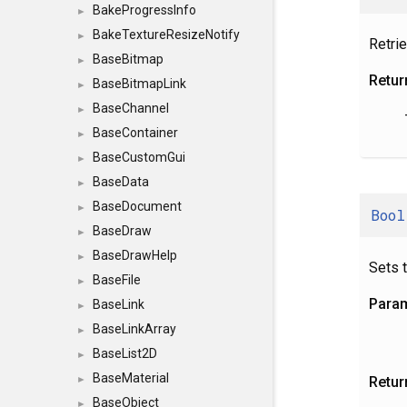
BakeProgressInfo
►
BakeTextureResizeNotify
►
Retrie
BaseBitmap
►
Retur
BaseBitmapLink
►
BaseChannel
►
BaseContainer
►
BaseCustomGui
►
BaseData
►
BaseDocument
►
Bool
BaseDraw
►
BaseDrawHelp
►
Sets t
BaseFile
►
Para
BaseLink
►
BaseLinkArray
►
BaseList2D
►
BaseMaterial
Retur
►
BaseObject
►