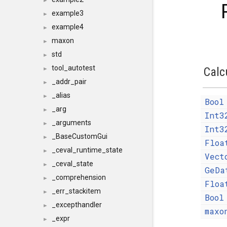
►
example3
►
example4
►
maxon
►
std
►
tool_autotest
Calc
►
_addr_pair
►
_alias
►
Bool
_arg
►
Int3
_arguments
►
Int3
_BaseCustomGui
►
Floa
_ceval_runtime_state
►
Vect
_ceval_state
►
GeDa
_comprehension
►
Floa
_err_stackitem
►
Bool
_excepthandler
►
maxo
_expr
►