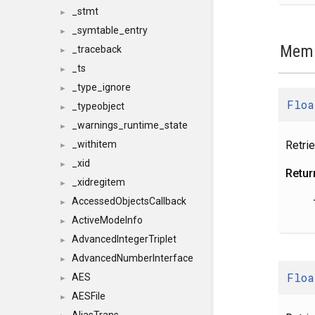
_stmt
►
_symtable_entry
►
Memb
_traceback
►
_ts
►
_type_ignore
►
Floa
_typeobject
►
_warnings_runtime_state
►
Retrie
_withitem
►
_xid
►
Retur
_xidregitem
►
AccessedObjectsCallback
►
ActiveModeInfo
►
AdvancedIntegerTriplet
►
AdvancedNumberInterface
►
Floa
AES
►
AESFile
►