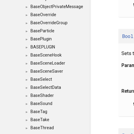
BaseObjectPrivateMessage
►
BaseOverride
►
BaseOverrideGroup
►
BaseParticle
►
Bool
BasePlugin
►
BASEPLUGIN
►
Sets t
BaseSceneHook
►
BaseSceneLoader
►
Para
BaseSceneSaver
►
BaseSelect
►
BaseSelectData
►
Retur
BaseShader
►
BaseSound
►
BaseTag
►
BaseTake
►
BaseThread
►