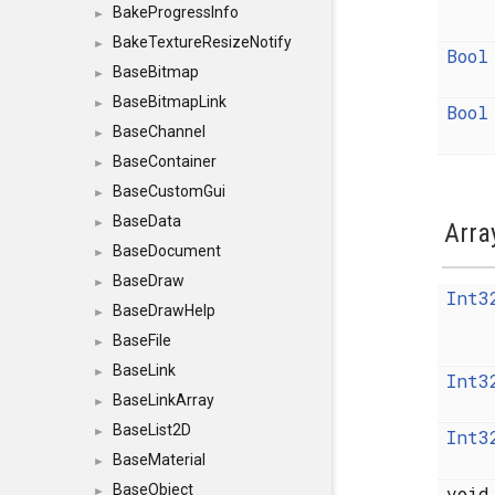
BakeProgressInfo
►
BakeTextureResizeNotify
►
Bool
BaseBitmap
►
BaseBitmapLink
►
Bool
BaseChannel
►
BaseContainer
►
BaseCustomGui
►
BaseData
►
Arra
BaseDocument
►
BaseDraw
►
Int3
BaseDrawHelp
►
BaseFile
►
BaseLink
►
Int3
BaseLinkArray
►
BaseList2D
►
Int3
BaseMaterial
►
BaseObject
voi
►