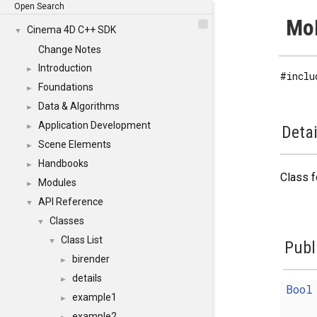
Open Search
MoD
Cinema 4D C++ SDK
▼
Change Notes
Introduction
►
#inclu
Foundations
►
Data & Algorithms
►
Application Development
►
Detai
Scene Elements
►
Handbooks
►
Class f
Modules
►
API Reference
▼
Classes
▼
Class List
▼
Publ
birender
►
details
►
Bool
example1
►
example2