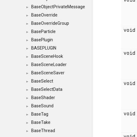
BaseObjectPrivateMessage
►
BaseOverride
►
BaseOverrideGroup
►
voi
BaseParticle
►
BasePlugin
►
BASEPLUGIN
►
voi
BaseSceneHook
►
BaseSceneLoader
►
BaseSceneSaver
►
BaseSelect
►
voi
BaseSelectData
►
BaseShader
►
BaseSound
►
voi
BaseTag
►
BaseTake
►
BaseThread
►
voi