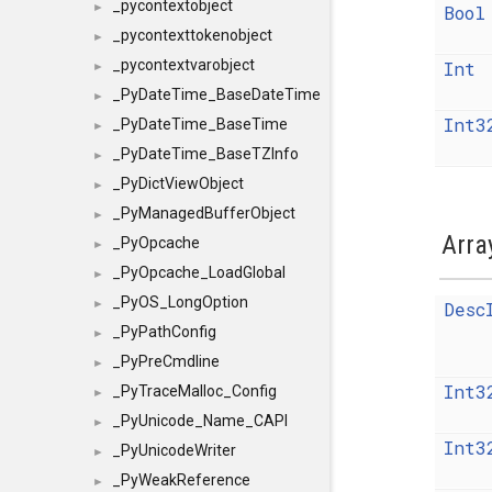
_pycontextobject
►
Bool
_pycontexttokenobject
►
_pycontextvarobject
Int
►
_PyDateTime_BaseDateTime
►
Int3
_PyDateTime_BaseTime
►
_PyDateTime_BaseTZInfo
►
_PyDictViewObject
►
_PyManagedBufferObject
►
Arra
_PyOpcache
►
_PyOpcache_LoadGlobal
►
_PyOS_LongOption
►
Desc
_PyPathConfig
►
_PyPreCmdline
►
Int3
_PyTraceMalloc_Config
►
_PyUnicode_Name_CAPI
►
Int3
_PyUnicodeWriter
►
_PyWeakReference
►