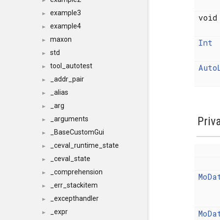
►
example3
►
voi
example4
►
maxon
►
Int
std
►
tool_autotest
Auto
►
_addr_pair
►
_alias
►
_arg
►
Priv
_arguments
►
_BaseCustomGui
►
_ceval_runtime_state
►
_ceval_state
►
_comprehension
►
MoDa
_err_stackitem
►
_excepthandler
►
_expr
MoDa
►