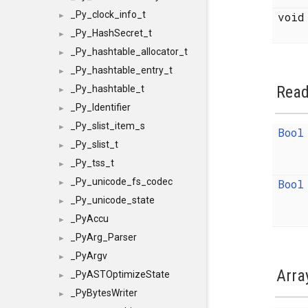
_Py_clock_info_t
voi
►
_Py_HashSecret_t
►
_Py_hashtable_allocator_t
►
_Py_hashtable_entry_t
►
Read
_Py_hashtable_t
►
_Py_Identifier
►
_Py_slist_item_s
►
Bool
_Py_slist_t
►
_Py_tss_t
►
_Py_unicode_fs_codec
Bool
►
_Py_unicode_state
►
_PyAccu
►
_PyArg_Parser
►
_PyArgv
►
Arra
_PyASTOptimizeState
►
_PyBytesWriter
►