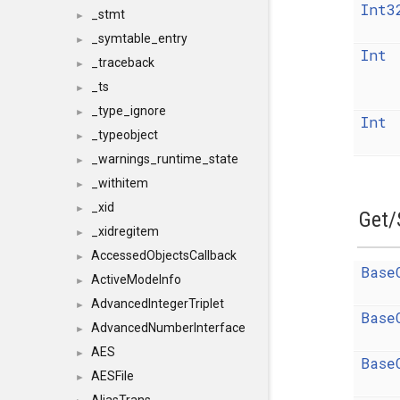
Int3
_stmt
►
_symtable_entry
►
Int
_traceback
►
_ts
►
_type_ignore
►
Int
_typeobject
►
_warnings_runtime_state
►
_withitem
►
_xid
►
Get/
_xidregitem
►
AccessedObjectsCallback
►
Base
ActiveModeInfo
►
AdvancedIntegerTriplet
►
Base
AdvancedNumberInterface
►
AES
►
Base
AESFile
►