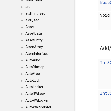
AliasTrans
►
Base
arc
►
asdl_int_seq
►
voi
asdl_seq
►
Asset
►
AssetData
►
AssetEntry
►
Add/
AtomArray
►
AtomInterface
►
AutoAlloc
►
Int3
AutoBitmap
►
AutoFree
►
AutoLock
►
AutoLocker
►
Int3
AutoRWLock
►
AutoRWLocker
►
AutoWaitPointer
►