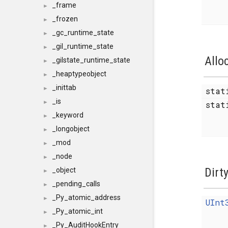
_frame
►
_frozen
►
_gc_runtime_state
►
_gil_runtime_state
►
Allo
_gilstate_runtime_state
►
_heaptypeobject
►
_inittab
►
sta
_is
►
stat
_keyword
►
_longobject
►
_mod
►
_node
►
Dirt
_object
►
_pending_calls
►
_Py_atomic_address
►
UInt
_Py_atomic_int
►
_Py_AuditHookEntry
►