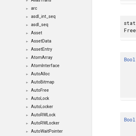
AliasTrans
►
arc
►
asdl_int_seq
►
stat
asdl_seq
►
Fre
Asset
►
AssetData
►
AssetEntry
►
AtomArray
►
Bool
AtomInterface
►
AutoAlloc
►
AutoBitmap
►
AutoFree
►
AutoLock
►
AutoLocker
►
AutoRWLock
►
Bool
AutoRWLocker
►
AutoWaitPointer
►