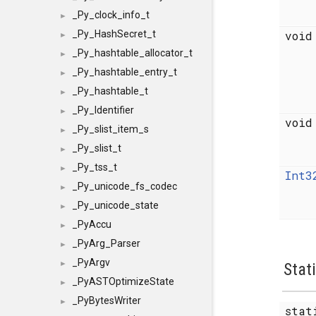
_Py_clock_info_t
►
_Py_HashSecret_t
voi
►
_Py_hashtable_allocator_t
►
_Py_hashtable_entry_t
►
_Py_hashtable_t
►
_Py_Identifier
►
voi
_Py_slist_item_s
►
_Py_slist_t
►
_Py_tss_t
►
Int3
_Py_unicode_fs_codec
►
_Py_unicode_state
►
_PyAccu
►
_PyArg_Parser
►
_PyArgv
►
Stat
_PyASTOptimizeState
►
_PyBytesWriter
►
sta