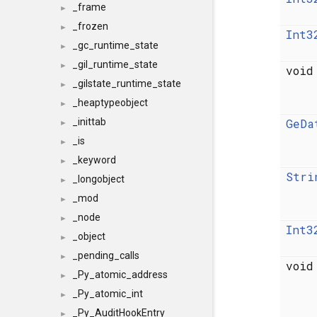
_frame
►
_frozen
►
Int3
_gc_runtime_state
►
_gil_runtime_state
►
voi
_gilstate_runtime_state
►
_heaptypeobject
►
_inittab
GeDa
►
_is
►
_keyword
►
Stri
_longobject
►
_mod
►
_node
►
Int3
_object
►
_pending_calls
►
voi
_Py_atomic_address
►
_Py_atomic_int
►
_Py_AuditHookEntry
►