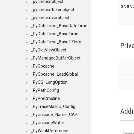
_pycontextobject
►
stat
_pycontexttokenobject
►
_pycontextvarobject
►
_PyDateTime_BaseDateTime
►
_PyDateTime_BaseTime
►
_PyDateTime_BaseTZInfo
►
Priv
_PyDictViewObject
►
_PyManagedBufferObject
►
_PyOpcache
►
_PyOpcache_LoadGlobal
►
_PyOS_LongOption
►
_PyPathConfig
►
_PyPreCmdline
►
_PyTraceMalloc_Config
►
Addi
_PyUnicode_Name_CAPI
►
_PyUnicodeWriter
►
_PyWeakReference
►