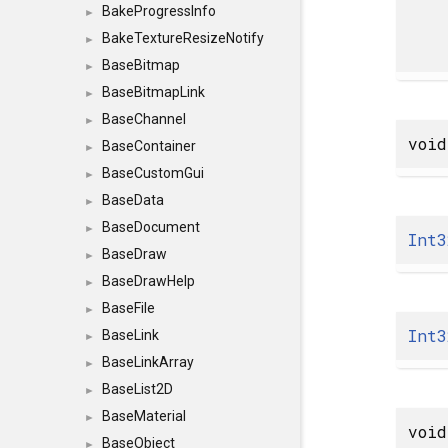
BakeProgressInfo
►
BakeTextureResizeNotify
►
BaseBitmap
►
BaseBitmapLink
►
BaseChannel
►
void
BaseContainer
►
BaseCustomGui
►
BaseData
►
BaseDocument
►
Int3
BaseDraw
►
BaseDrawHelp
►
BaseFile
►
Int3
BaseLink
►
BaseLinkArray
►
BaseList2D
►
BaseMaterial
►
void
BaseObject
►