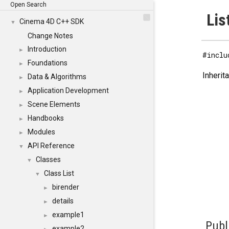
Open Search
Lis
Cinema 4D C++ SDK
▼
Change Notes
Introduction
►
#inclu
Foundations
►
Inherit
Data & Algorithms
►
Application Development
►
Scene Elements
►
Handbooks
►
Modules
►
API Reference
▼
Classes
▼
Class List
▼
birender
►
details
►
example1
►
Publ
example2