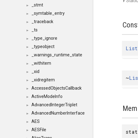
Static
_stmt
►
_symtable_entry
►
_traceback
►
Cons
_ts
►
_type_ignore
►
_typeobject
Lis
►
_warnings_runtime_state
►
_withitem
►
_xid
►
~
Li
_xidregitem
►
AccessedObjectsCallback
►
ActiveModeInfo
►
AdvancedIntegerTriplet
►
Memb
AdvancedNumberInterface
►
AES
►
AESFile
►
sta