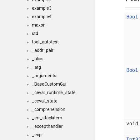
►
example3
►
Bool
example4
►
maxon
►
std
►
tool_autotest
►
_addr_pair
►
_alias
►
_arg
►
Bool
_arguments
►
_BaseCustomGui
►
_ceval_runtime_state
►
_ceval_state
►
_comprehension
►
_err_stackitem
►
voi
_excepthandler
►
_expr
►
Int3