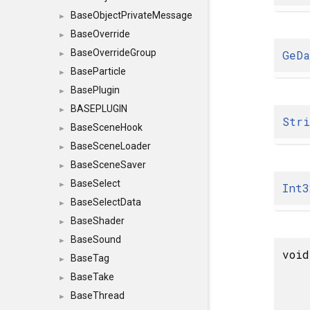
BaseObjectPrivateMessage
►
BaseOverride
►
BaseOverrideGroup
GeD
►
BaseParticle
►
BasePlugin
►
BASEPLUGIN
►
Str
BaseSceneHook
►
BaseSceneLoader
►
BaseSceneSaver
►
BaseSelect
►
Int3
BaseSelectData
►
BaseShader
►
BaseSound
►
voi
BaseTag
►
BaseTake
►
BaseThread
►