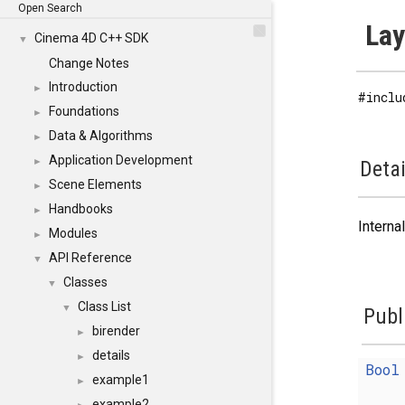
Open Search
Lay
Cinema 4D C++ SDK
▼
Change Notes
Introduction
►
#inclu
Foundations
►
Data & Algorithms
►
Application Development
►
Detai
Scene Elements
►
Handbooks
►
Interna
Modules
►
API Reference
▼
Classes
▼
Class List
▼
Publ
birender
►
details
►
Bool
example1
►
example2