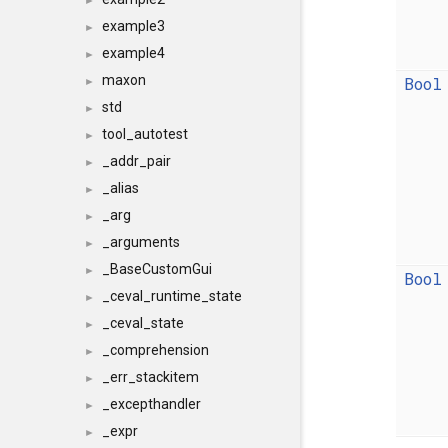
►
example3
►
example4
►
maxon
Bool
►
std
►
tool_autotest
►
_addr_pair
►
_alias
►
_arg
►
_arguments
►
_BaseCustomGui
►
Bool
_ceval_runtime_state
►
_ceval_state
►
_comprehension
►
_err_stackitem
►
_excepthandler
►
_expr
►