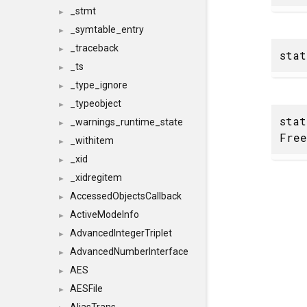
_stmt
►
_symtable_entry
►
_traceback
►
sta
_ts
►
_type_ignore
►
_typeobject
►
stat
_warnings_runtime_state
►
Fre
_withitem
►
_xid
►
_xidregitem
►
AccessedObjectsCallback
►
ActiveModeInfo
►
AdvancedIntegerTriplet
►
AdvancedNumberInterface
►
AES
►
AESFile
►