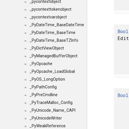
_pycontextobject
►
_pycontexttokenobject
►
_pycontextvarobject
►
_PyDateTime_BaseDateTime
►
Bool
_PyDateTime_BaseTime
►
Edi
_PyDateTime_BaseTZInfo
►
_PyDictViewObject
►
_PyManagedBufferObject
►
_PyOpcache
►
_PyOpcache_LoadGlobal
►
_PyOS_LongOption
►
_PyPathConfig
►
Bool
_PyPreCmdline
►
_PyTraceMalloc_Config
►
_PyUnicode_Name_CAPI
►
_PyUnicodeWriter
►
_PyWeakReference
►