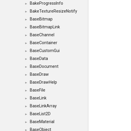
BakeProgressInfo
►
BakeTextureResizeNotify
►
BaseBitmap
►
BaseBitmapLink
►
BaseChannel
►
BaseContainer
►
BaseCustomGui
►
BaseData
►
BaseDocument
►
BaseDraw
►
BaseDrawHelp
►
BaseFile
►
BaseLink
►
BaseLinkArray
►
BaseList2D
►
BaseMaterial
►
BaseObject
►