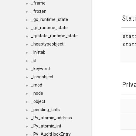
_frame
►
_frozen
►
Stat
_gc_runtime_state
►
_gil_runtime_state
►
sta
_gilstate_runtime_state
►
stat
_heaptypeobject
►
_inittab
►
_is
►
_keyword
►
_longobject
►
Priv
_mod
►
_node
►
_object
►
_pending_calls
►
_Py_atomic_address
►
_Py_atomic_int
►
_Py_AuditHookEntry
►