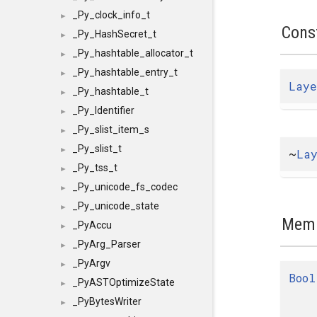
_Py_clock_info_t
►
Cons
_Py_HashSecret_t
►
_Py_hashtable_allocator_t
►
_Py_hashtable_entry_t
►
Lay
_Py_hashtable_t
►
_Py_Identifier
►
_Py_slist_item_s
►
_Py_slist_t
►
~
La
_Py_tss_t
►
_Py_unicode_fs_codec
►
_Py_unicode_state
►
Memb
_PyAccu
►
_PyArg_Parser
►
_PyArgv
►
Bool
_PyASTOptimizeState
►
_PyBytesWriter
►