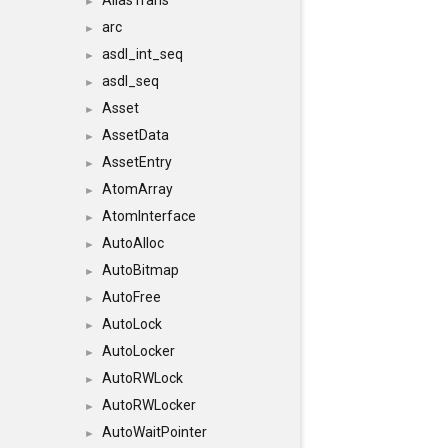
AliasTrans
►
arc
►
asdl_int_seq
►
asdl_seq
►
Asset
►
AssetData
►
AssetEntry
►
AtomArray
►
AtomInterface
►
AutoAlloc
►
AutoBitmap
►
AutoFree
►
AutoLock
►
AutoLocker
►
AutoRWLock
►
AutoRWLocker
►
AutoWaitPointer
►