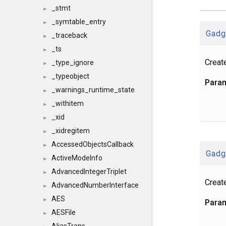
_stmt
►
_symtable_entry
►
Gad
_traceback
►
_ts
►
Creat
_type_ignore
►
_typeobject
►
Para
_warnings_runtime_state
►
_withitem
►
_xid
►
_xidregitem
►
AccessedObjectsCallback
►
Gad
ActiveModeInfo
►
AdvancedIntegerTriplet
►
Create
AdvancedNumberInterface
►
AES
►
Para
AESFile
►