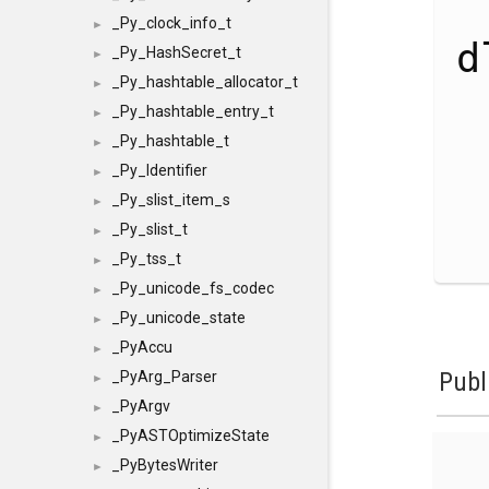
_Py_clock_info_t
►
d
_Py_HashSecret_t
►
_Py_hashtable_allocator_t
►
_Py_hashtable_entry_t
►
_Py_hashtable_t
►
_Py_Identifier
►
_Py_slist_item_s
►
_Py_slist_t
►
_Py_tss_t
►
_Py_unicode_fs_codec
►
_Py_unicode_state
►
_PyAccu
►
Publ
_PyArg_Parser
►
_PyArgv
►
_PyASTOptimizeState
►
_PyBytesWriter
►