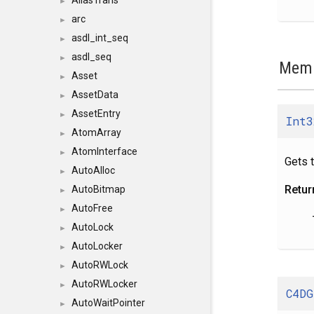
AliasTrans
►
arc
►
asdl_int_seq
►
asdl_seq
►
Memb
Asset
►
AssetData
►
AssetEntry
►
Int3
AtomArray
►
AtomInterface
►
Gets t
AutoAlloc
►
Retur
AutoBitmap
►
AutoFree
►
AutoLock
►
AutoLocker
►
AutoRWLock
►
AutoRWLocker
►
C4DG
AutoWaitPointer
►