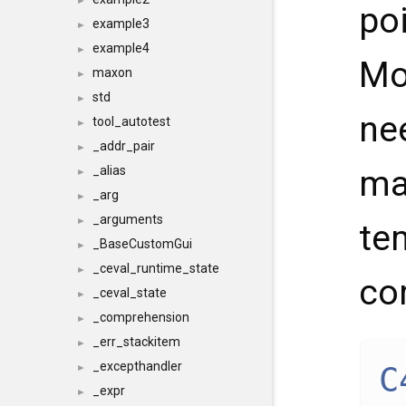
►
poi
example3
►
example4
►
Mos
maxon
►
std
►
ne
tool_autotest
►
_addr_pair
►
ma
_alias
►
_arg
►
_arguments
►
te
_BaseCustomGui
►
_ceval_runtime_state
►
co
_ceval_state
►
_comprehension
►
_err_stackitem
►
_excepthandler
C
►
_expr
►