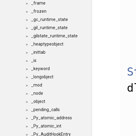
_frame
►
_frozen
►
_gc_runtime_state
►
_gil_runtime_state
►
_gilstate_runtime_state
►
_heaptypeobject
►
_inittab
►
_is
►
S
_keyword
►
_longobject
►
d
_mod
►
_node
►
_object
►
_pending_calls
►
_Py_atomic_address
►
_Py_atomic_int
►
_Py_AuditHookEntry
►