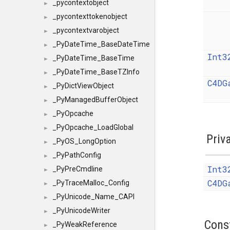
_pycontextobject
►
_pycontexttokenobject
►
_pycontextvarobject
►
_PyDateTime_BaseDateTime
►
Int3
_PyDateTime_BaseTime
►
_PyDateTime_BaseTZInfo
►
C4DG
_PyDictViewObject
►
_PyManagedBufferObject
►
_PyOpcache
►
_PyOpcache_LoadGlobal
►
Priv
_PyOS_LongOption
►
_PyPathConfig
►
Int3
_PyPreCmdline
►
C4DG
_PyTraceMalloc_Config
►
_PyUnicode_Name_CAPI
►
_PyUnicodeWriter
►
Cons
_PyWeakReference
►