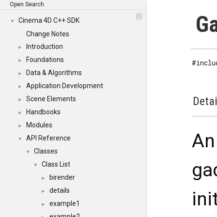
Open Search
Ga
Cinema 4D C++ SDK
▼
Change Notes
Introduction
►
Foundations
►
#inclu
Data & Algorithms
►
Application Development
►
Detai
Scene Elements
►
Handbooks
►
Modules
►
An 
API Reference
▼
Classes
▼
ga
Class List
▼
birender
►
details
ini
►
example1
►
example2