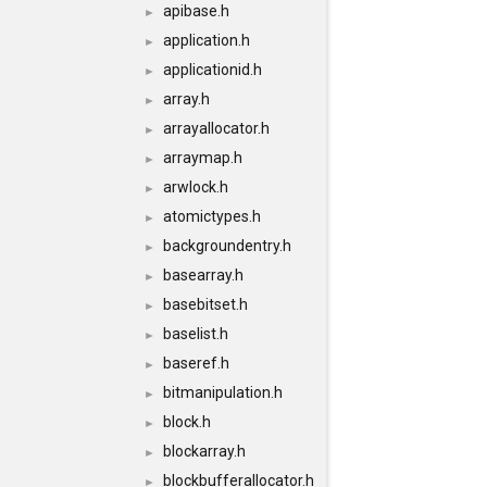
apibase.h
►
application.h
►
applicationid.h
►
array.h
►
arrayallocator.h
►
arraymap.h
►
arwlock.h
►
atomictypes.h
►
backgroundentry.h
►
basearray.h
►
basebitset.h
►
baselist.h
►
baseref.h
►
bitmanipulation.h
►
block.h
►
blockarray.h
►
blockbufferallocator.h
►