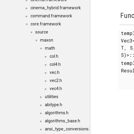
►
cinema_hybrid.framework
►
Func
command.framework
►
core.framework
▼
source
temp
▼
Vec3
maxon
▼
T, 
math
▼
S)>:
col.h
►
temp
col4.h
►
Resu
vec.h
►
vec2.h
►
vec4.h
►
utilities
►
abitype.h
►
algorithms.h
►
algorithms_base.h
►
ansi_type_conversions.h
►