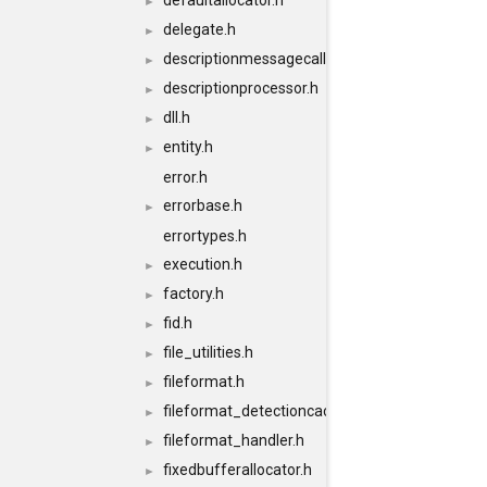
defaultallocator.h
►
delegate.h
►
descriptionmessagecallback.h
►
descriptionprocessor.h
►
dll.h
►
entity.h
►
error.h
errorbase.h
►
errortypes.h
execution.h
►
factory.h
►
fid.h
►
file_utilities.h
►
fileformat.h
►
fileformat_detectioncache.h
►
fileformat_handler.h
►
fixedbufferallocator.h
►