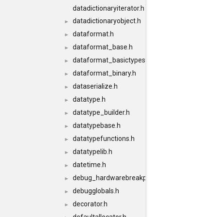
datadictionaryiterator.h
datadictionaryobject.h
►
dataformat.h
►
dataformat_base.h
►
dataformat_basictypes.h
►
dataformat_binary.h
►
dataserialize.h
►
datatype.h
►
datatype_builder.h
►
datatypebase.h
►
datatypefunctions.h
►
datatypelib.h
►
datetime.h
►
debug_hardwarebreakpoints.h
►
debugglobals.h
►
decorator.h
►