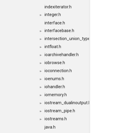
indexiterator.h
integer.h
►
interface.h
interfacebase.h
►
intersection_union_type.h
►
intfloat.h
►
ioarchivehandler.h
►
iobrowse.h
►
ioconnection.h
►
ioenums.h
►
iohandler.h
►
iomemory.h
►
iostream_dualinoutput.h
►
iostream_pipe.h
►
iostreams.h
►
java.h