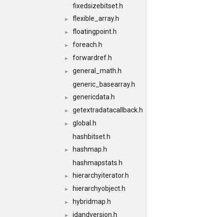
fixedsizebitset.h
flexible_array.h
►
floatingpoint.h
►
foreach.h
►
forwardref.h
►
general_math.h
►
generic_basearray.h
genericdata.h
►
getextradatacallback.h
►
global.h
►
hashbitset.h
hashmap.h
►
hashmapstats.h
hierarchyiterator.h
►
hierarchyobject.h
►
hybridmap.h
►
idandversion.h
►