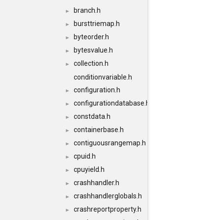
branch.h
►
bursttriemap.h
►
byteorder.h
►
bytesvalue.h
►
collection.h
►
conditionvariable.h
configuration.h
►
configurationdatabase.h
►
constdata.h
►
containerbase.h
►
contiguousrangemap.h
►
cpuid.h
►
cpuyield.h
►
crashhandler.h
►
crashhandlerglobals.h
►
crashreportproperty.h
►