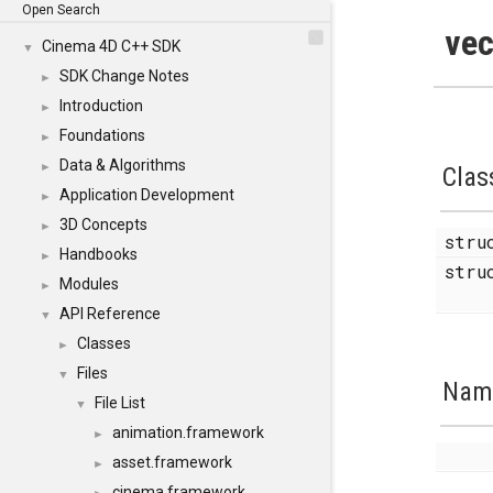
Open Search
vec
Cinema 4D C++ SDK
▼
SDK Change Notes
►
Introduction
►
Foundations
►
Data & Algorithms
►
Clas
Application Development
►
3D Concepts
►
str
Handbooks
►
str
Modules
►
API Reference
▼
Classes
►
Files
▼
Nam
File List
▼
animation.framework
►
asset.framework
►
cinema.framework