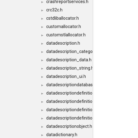
crashreportservices.h
►
crc32c.h
►
cstdliballocator.h
►
customallocator.h
►
customstlallocator.h
►
datadescription.h
►
datadescription_category.h
►
datadescription_data.h
►
datadescription_string.h
►
datadescription_ui.h
►
datadescriptiondatabase.h
►
datadescriptiondefinition.h
►
datadescriptiondefinition_conversion.h
►
datadescriptiondefinitiondatabase.h
►
datadescriptiondefinitiondatabaseimpl.h
►
datadescriptionobject.h
►
datadictionary.h
►