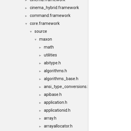
►
cinema_hybrid.framework
►
command.framework
►
core.framework
▼
source
▼
maxon
▼
math
►
utilities
►
abitype.h
►
algorithms.h
►
algorithms_base.h
►
ansi_type_conversions.h
►
apibase.h
►
application.h
►
applicationid.h
►
array.h
►
arrayallocator.h
►