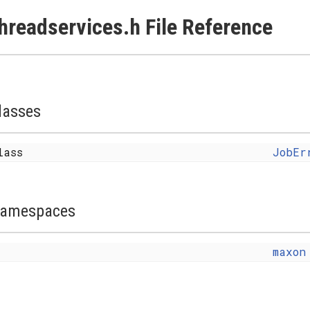
hreadservices.h File Reference
lasses
lass
JobEr
amespaces
maxon