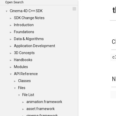
Open Search
t
Cinema 4D C++ SDK
▼
SDK Change Notes
►
Introduction
►
Foundations
►
Data & Algorithms
►
C
Application Development
►
3D Concepts
►
c
Handbooks
►
Modules
►
API Reference
▼
N
Classes
►
Files
▼
File List
▼
animation.framework
►
asset.framework
►
cinema.framework