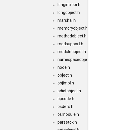
longintrepr.h
►
longobject.h
►
marshal.h
►
memoryobject.h
►
methodobject.h
►
modsupport.h
►
moduleobject.h
►
namespaceobject.h
►
node.h
►
object.h
►
objimpl.h
►
odictobject.h
►
opcode.h
►
osdefs.h
►
osmodule.h
►
parsetok.h
►