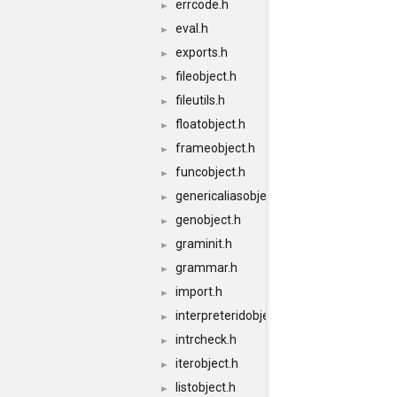
errcode.h
►
eval.h
►
exports.h
►
fileobject.h
►
fileutils.h
►
floatobject.h
►
frameobject.h
►
funcobject.h
►
genericaliasobject.h
►
genobject.h
►
graminit.h
►
grammar.h
►
import.h
►
interpreteridobject.h
►
intrcheck.h
►
iterobject.h
►
listobject.h
►