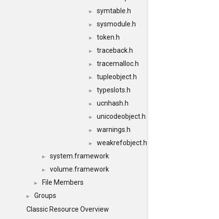
symtable.h
►
sysmodule.h
►
token.h
►
traceback.h
►
tracemalloc.h
►
tupleobject.h
►
typeslots.h
►
ucnhash.h
►
unicodeobject.h
►
warnings.h
►
weakrefobject.h
►
system.framework
►
volume.framework
►
File Members
►
Groups
►
Classic Resource Overview