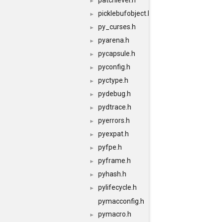
patchlevel.h
►
picklebufobject.h
►
py_curses.h
►
pyarena.h
►
pycapsule.h
►
pyconfig.h
►
pyctype.h
►
pydebug.h
►
pydtrace.h
►
pyerrors.h
►
pyexpat.h
►
pyfpe.h
►
pyframe.h
►
pyhash.h
►
pylifecycle.h
►
pymacconfig.h
pymacro.h
►