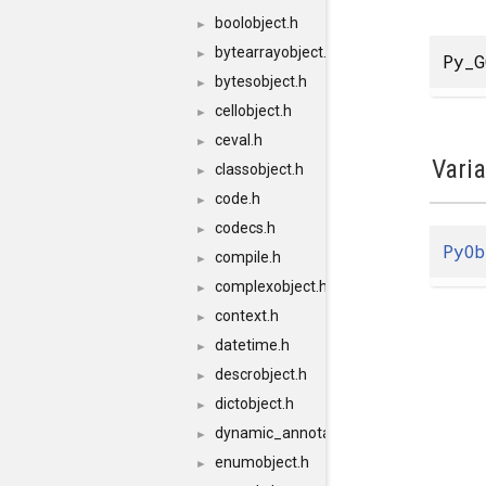
boolobject.h
►
bytearrayobject.h
►
Py_G
bytesobject.h
►
cellobject.h
►
ceval.h
►
Vari
classobject.h
►
code.h
►
codecs.h
►
PyOb
compile.h
►
complexobject.h
►
context.h
►
datetime.h
►
descrobject.h
►
dictobject.h
►
dynamic_annotations.h
►
enumobject.h
►