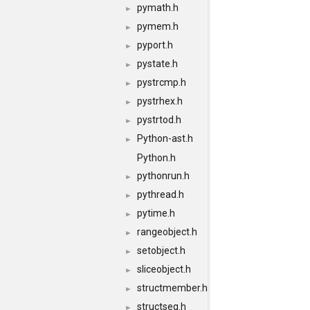
pymath.h
►
pymem.h
►
pyport.h
►
pystate.h
►
pystrcmp.h
►
pystrhex.h
►
pystrtod.h
►
Python-ast.h
►
Python.h
pythonrun.h
►
pythread.h
►
pytime.h
►
rangeobject.h
►
setobject.h
►
sliceobject.h
►
structmember.h
►
structseq.h
►