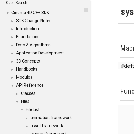
Open Search
sys
Cinema 4D C++ SDK
▼
SDK Change Notes
►
Introduction
►
Foundations
►
Data & Algorithms
►
Mac
Application Development
►
3D Concepts
►
#de
Handbooks
►
Modules
►
API Reference
▼
Func
Classes
►
Files
▼
File List
▼
animation.framework
►
asset.framework
►
cinema.framework