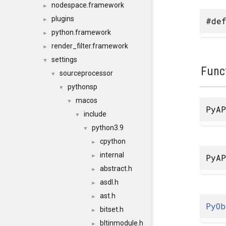
nodespace.framework
►
plugins
#def
►
python.framework
►
render_filter.framework
►
settings
▼
Func
sourceprocessor
▼
pythonsp
▼
macos
▼
PyAP
include
▼
python3.9
▼
cpython
►
internal
PyAP
►
abstract.h
►
asdl.h
►
ast.h
►
PyOb
bitset.h
►
bltinmodule.h
►