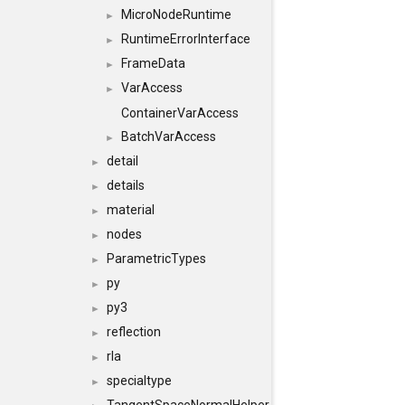
MicroNodeRuntime
►
RuntimeErrorInterface
►
FrameData
►
VarAccess
►
ContainerVarAccess
BatchVarAccess
►
detail
►
details
►
material
►
nodes
►
ParametricTypes
►
py
►
py3
►
reflection
►
rla
►
specialtype
►