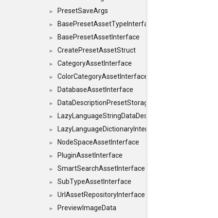
PresetSaveArgs
►
BasePresetAssetTypeInterface
►
BasePresetAssetInterface
►
CreatePresetAssetStruct
►
CategoryAssetInterface
►
ColorCategoryAssetInterface
►
DatabaseAssetInterface
►
DataDescriptionPresetStorageInterface
►
LazyLanguageStringDataDescriptionDefinitionInterf
►
LazyLanguageDictionaryInterface
►
NodeSpaceAssetInterface
►
PluginAssetInterface
►
SmartSearchAssetInterface
►
SubTypeAssetInterface
►
UrlAssetRepositoryInterface
►
PreviewImageData
►