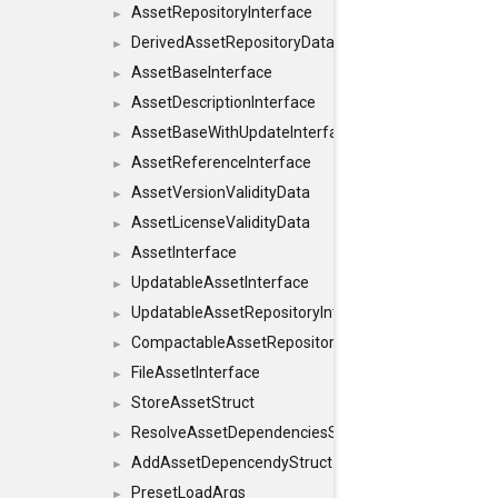
AssetRepositoryInterface
►
DerivedAssetRepositoryDataInterface
►
AssetBaseInterface
►
AssetDescriptionInterface
►
AssetBaseWithUpdateInterface
►
AssetReferenceInterface
►
AssetVersionValidityData
►
AssetLicenseValidityData
►
AssetInterface
►
UpdatableAssetInterface
►
UpdatableAssetRepositoryInterface
►
CompactableAssetRepositoryInterface
►
FileAssetInterface
►
StoreAssetStruct
►
ResolveAssetDependenciesStruct
►
AddAssetDepencendyStruct
►
PresetLoadArgs
►