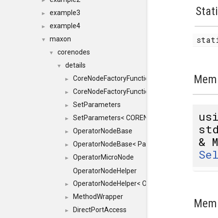
►
Stat
example3
►
example4
►
stat
maxon
▼
corenodes
▼
details
▼
Memb
CoreNodeFactoryFunctionHelper
►
CoreNodeFactoryFunctionHelper< true >
►
SetParameters
►
us
SetParameters< CORENODE, typename SFINAEH
►
st
OperatorNodeBase
►
& 
OperatorNodeBase< ParameterPack< IN >, 0 >
►
Se
OperatorMicroNode
►
OperatorNodeHelper
OperatorNodeHelper< OP, RESULT, TYPES, std::i
►
MethodWrapper
►
Memb
DirectPortAccess
►