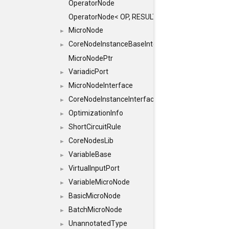
OperatorNode
OperatorNode< OP, RESULT(IN...)>
MicroNode
►
CoreNodeInstanceBaseInterface
►
MicroNodePtr
VariadicPort
►
MicroNodeInterface
►
CoreNodeInstanceInterface
►
OptimizationInfo
►
ShortCircuitRule
►
CoreNodesLib
►
VariableBase
►
VirtualInputPort
►
VariableMicroNode
►
BasicMicroNode
►
BatchMicroNode
►
UnannotatedType
►