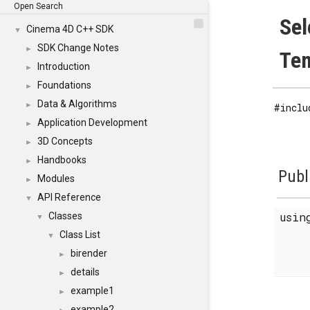
Open Search
Sel
Cinema 4D C++ SDK
▼
SDK Change Notes
►
Tem
Introduction
►
Foundations
►
Data & Algorithms
►
#inclu
Application Development
►
3D Concepts
►
Handbooks
►
Publ
Modules
►
API Reference
▼
usi
Classes
▼
Class List
▼
birender
►
details
►
example1
►
example2