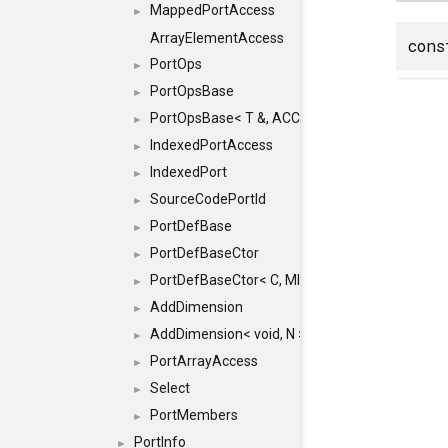
MappedPortAccess
►
ArrayElementAccess
con
PortOps
►
PortOpsBase
►
PortOpsBase< T &, ACCESS >
►
IndexedPortAccess
►
IndexedPort
►
SourceCodePortId
►
PortDefBase
►
PortDefBaseCtor
►
PortDefBaseCtor< C, MICRO, HASH, FLAGS, MEM
►
AddDimension
►
AddDimension< void, N >
►
PortArrayAccess
►
Select
►
PortMembers
►
PortInfo
►