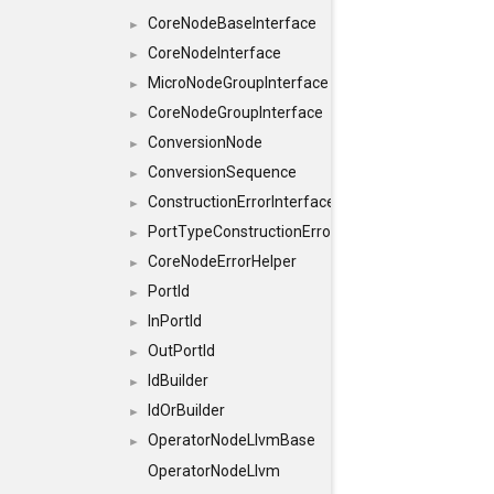
CoreNodeBaseInterface
►
CoreNodeInterface
►
MicroNodeGroupInterface
►
CoreNodeGroupInterface
►
ConversionNode
►
ConversionSequence
►
ConstructionErrorInterface
►
PortTypeConstructionErrorInterface
►
CoreNodeErrorHelper
►
PortId
►
InPortId
►
OutPortId
►
IdBuilder
►
IdOrBuilder
►
OperatorNodeLlvmBase
►
OperatorNodeLlvm