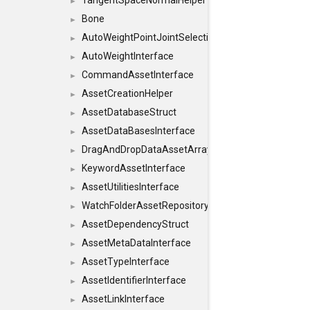
TangentSpaceNormalHelper
►
Bone
►
AutoWeightPointJointSelections
►
AutoWeightInterface
►
CommandAssetInterface
►
AssetCreationHelper
►
AssetDatabaseStruct
►
AssetDataBasesInterface
►
DragAndDropDataAssetArray
►
KeywordAssetInterface
►
AssetUtilitiesInterface
►
WatchFolderAssetRepositoryInterface
►
AssetDependencyStruct
►
AssetMetaDataInterface
►
AssetTypeInterface
►
AssetIdentifierInterface
►
AssetLinkInterface
►