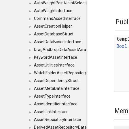
AutoWeightPointJointSelections
►
AutoWeightInterface
►
CommandAssetInterface
►
Publ
AssetCreationHelper
►
AssetDatabaseStruct
►
temp
AssetDataBasesInterface
►
Bool
DragAndDropDataAssetArray
►
KeywordAssetInterface
►
AssetUtilitiesInterface
►
WatchFolderAssetRepositoryInterface
►
AssetDependencyStruct
►
AssetMetaDataInterface
►
AssetTypeInterface
►
AssetIdentifierInterface
►
Memb
AssetLinkInterface
►
AssetRepositoryInterface
►
DerivedAssetRepositoryDataInterface
►