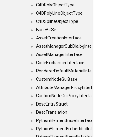
C4DPolyObjectType
►
C4DPolyLineObjectType
►
C4DSplineObjectType
►
BaseBitSet
►
AssetCreationInterface
►
AssetManagerSubDialogInterface
►
AssetManagerInterface
►
CodeExchangerInterface
►
RendererDefaultMaterialInterface
►
CustomNodeGuiBase
►
AttributeManagerProxyInterface
►
CustomNodeGuiProxyInterface
►
DescEntryStruct
►
DescTranslation
►
PythonElementBaseInterface
►
PythonElementEmbeddedInterface
►