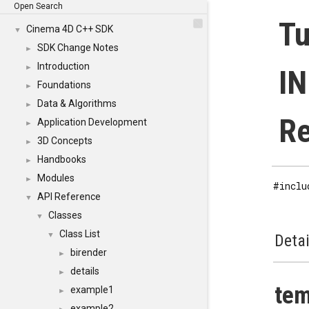
Open Search
Tu
Cinema 4D C++ SDK
▼
SDK Change Notes
►
Introduction
►
IN
Foundations
►
Data & Algorithms
►
Re
Application Development
►
3D Concepts
►
Handbooks
►
Modules
►
#inclu
API Reference
▼
Classes
▼
Class List
▼
Detai
birender
►
details
►
tem
example1
►
example2