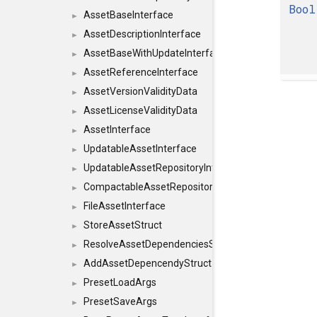
Bool
AssetBaseInterface
►
AssetDescriptionInterface
►
AssetBaseWithUpdateInterface
►
AssetReferenceInterface
►
AssetVersionValidityData
►
AssetLicenseValidityData
►
AssetInterface
►
UpdatableAssetInterface
►
UpdatableAssetRepositoryInterface
►
CompactableAssetRepositoryInterface
►
FileAssetInterface
►
StoreAssetStruct
►
ResolveAssetDependenciesStruct
►
AddAssetDepencendyStruct
►
PresetLoadArgs
►
PresetSaveArgs
►