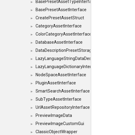
BasePresetAssetTypeInterface
►
BasePresetAssetInterface
►
CreatePresetAssetStruct
►
CategoryAssetInterface
►
ColorCategoryAssetInterface
►
DatabaseAssetInterface
►
DataDescriptionPresetStorageInterface
►
LazyLanguageStringDataDescriptionDefinitionInterf
►
LazyLanguageDictionaryInterface
►
NodeSpaceAssetInterface
►
PluginAssetInterface
►
SmartSearchAssetInterface
►
SubTypeAssetInterface
►
UrlAssetRepositoryInterface
►
PreviewImageData
►
PreviewImageCustomGui
►
ClassicObjectWrapper
►