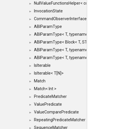
NullValueFunctionsHelper< const Result< COMMAN
►
InvocationState
►
CommandObserverInterface
►
ABIParamType
►
ABIParamType< T, typename std::enable_if< STD_
►
ABIParamType< Block< T, STRIDED, MOVE > >
►
ABIParamType< T, typename std::enable_if< STD_I
►
ABIParamType< T, typename std::enable_if< STD_I
►
IsIterable
►
IsIterable< T[N]>
►
Match
►
Match< Int >
►
PredicateMatcher
►
ValuePredicate
►
ValueComparePredicate
►
RepeatingPredicateMatcher
►
SequenceMatcher
►