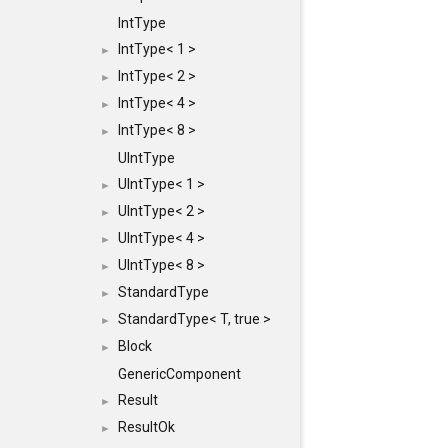
IntType
IntType< 1 >
►
IntType< 2 >
►
IntType< 4 >
►
IntType< 8 >
►
UIntType
UIntType< 1 >
►
UIntType< 2 >
►
UIntType< 4 >
►
UIntType< 8 >
►
StandardType
►
StandardType< T, true >
►
Block
►
GenericComponent
Result
►
ResultOk
►