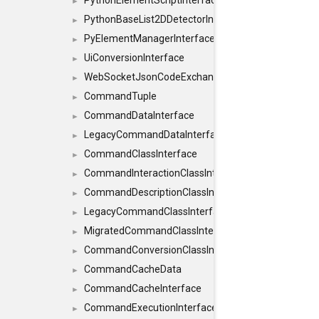
PythonElementScriptInterface
►
PythonBaseList2DDetectorInterface
►
PyElementManagerInterface
►
UiConversionInterface
►
WebSocketJsonCodeExchangerInterface
►
CommandTuple
►
CommandDataInterface
►
LegacyCommandDataInterface
►
CommandClassInterface
►
CommandInteractionClassInterface
►
CommandDescriptionClassInterface
►
LegacyCommandClassInterface
►
MigratedCommandClassInterface
►
CommandConversionClassInterface
►
CommandCacheData
►
CommandCacheInterface
►
CommandExecutionInterface
►