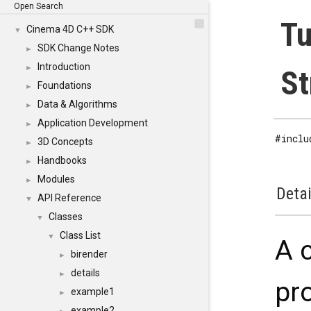
Open Search
T
Cinema 4D C++ SDK
▼
SDK Change Notes
►
Introduction
►
St
Foundations
►
Data & Algorithms
►
Application Development
►
#inclu
3D Concepts
►
Handbooks
►
Modules
►
Detai
API Reference
▼
Classes
▼
Class List
▼
A 
birender
►
details
►
pr
example1
►
example2