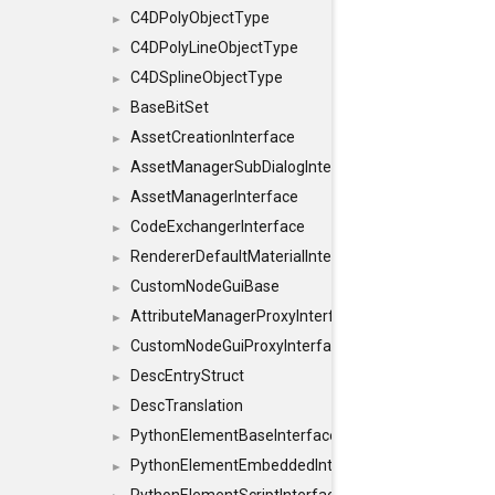
C4DPolyObjectType
►
C4DPolyLineObjectType
►
C4DSplineObjectType
►
BaseBitSet
►
AssetCreationInterface
►
AssetManagerSubDialogInterface
►
AssetManagerInterface
►
CodeExchangerInterface
►
RendererDefaultMaterialInterface
►
CustomNodeGuiBase
►
AttributeManagerProxyInterface
►
CustomNodeGuiProxyInterface
►
DescEntryStruct
►
DescTranslation
►
PythonElementBaseInterface
►
PythonElementEmbeddedInterface
►