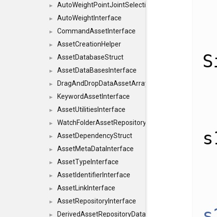
AutoWeightPointJointSelections
►
AutoWeightInterface
►
CommandAssetInterface
►
AssetCreationHelper
►
S
AssetDatabaseStruct
►
AssetDataBasesInterface
►
DragAndDropDataAssetArray
►
KeywordAssetInterface
►
AssetUtilitiesInterface
►
WatchFolderAssetRepositoryInterface
►
s
AssetDependencyStruct
►
AssetMetaDataInterface
►
AssetTypeInterface
►
AssetIdentifierInterface
►
AssetLinkInterface
►
AssetRepositoryInterface
►
s
DerivedAssetRepositoryDataInterface
►