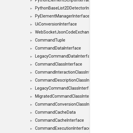
PythonElementScriptInterface
►
PythonBaseList2DDetectorInterface
►
PyElementManagerInterface
►
UiConversionInterface
►
WebSocketJsonCodeExchangerInterface
►
CommandTuple
►
CommandDataInterface
►
LegacyCommandDataInterface
►
CommandClassInterface
►
CommandInteractionClassInterface
►
CommandDescriptionClassInterface
►
LegacyCommandClassInterface
►
MigratedCommandClassInterface
►
CommandConversionClassInterface
►
CommandCacheData
►
CommandCacheInterface
►
CommandExecutionInterface
►