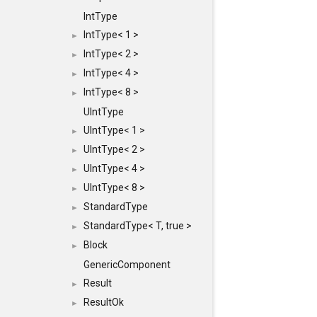
IntType
IntType< 1 >
►
IntType< 2 >
►
IntType< 4 >
►
IntType< 8 >
►
UIntType
UIntType< 1 >
►
UIntType< 2 >
►
UIntType< 4 >
►
UIntType< 8 >
►
StandardType
►
StandardType< T, true >
►
Block
►
GenericComponent
Result
►
ResultOk
►