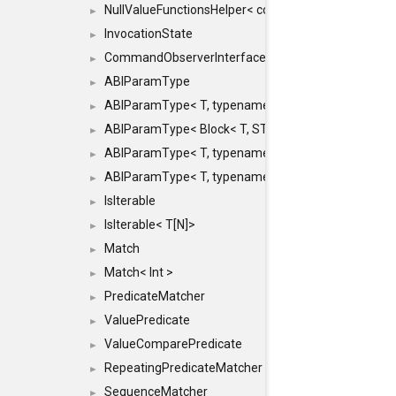
NullValueFunctionsHelper< const Result< COMMAN
►
InvocationState
►
CommandObserverInterface
►
ABIParamType
►
ABIParamType< T, typename std::enable_if< STD_
►
ABIParamType< Block< T, STRIDED, MOVE > >
►
ABIParamType< T, typename std::enable_if< STD_I
►
ABIParamType< T, typename std::enable_if< STD_I
►
IsIterable
►
IsIterable< T[N]>
►
Match
►
Match< Int >
►
PredicateMatcher
►
ValuePredicate
►
ValueComparePredicate
►
RepeatingPredicateMatcher
►
SequenceMatcher
►