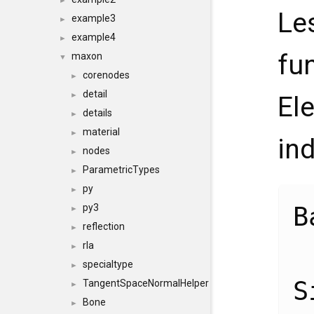
►
Le
example3
►
example4
►
fu
maxon
▼
corenodes
►
detail
►
El
details
►
material
►
in
nodes
►
ParametricTypes
►
py
►
B
py3
►
reflection
►
rla
►
specialtype
►
S
TangentSpaceNormalHelper
►
Bone
►