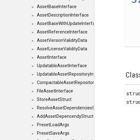
AssetBaseInterface
►
AssetDescriptionInterface
►
AssetBaseWithUpdateInterface
►
AssetReferenceInterface
►
AssetVersionValidityData
►
AssetLicenseValidityData
►
AssetInterface
►
UpdatableAssetInterface
►
Clas
UpdatableAssetRepositoryInterface
►
CompactableAssetRepositoryInterface
►
FileAssetInterface
►
str
StoreAssetStruct
►
str
ResolveAssetDependenciesStruct
►
AddAssetDepencendyStruct
►
PresetLoadArgs
►
PresetSaveArgs
►