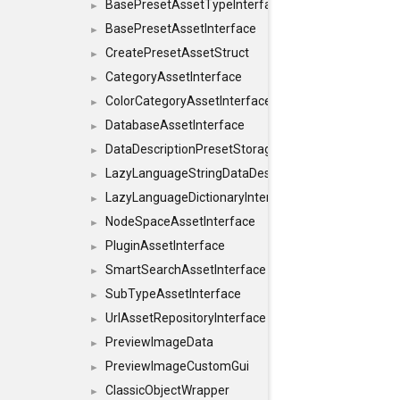
BasePresetAssetTypeInterface
►
BasePresetAssetInterface
►
CreatePresetAssetStruct
►
CategoryAssetInterface
►
ColorCategoryAssetInterface
►
DatabaseAssetInterface
►
DataDescriptionPresetStorageInterface
►
LazyLanguageStringDataDescriptionDefinitionInterf
►
LazyLanguageDictionaryInterface
►
NodeSpaceAssetInterface
►
PluginAssetInterface
►
SmartSearchAssetInterface
►
SubTypeAssetInterface
►
UrlAssetRepositoryInterface
►
PreviewImageData
►
PreviewImageCustomGui
►
ClassicObjectWrapper
►