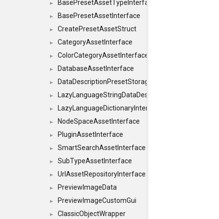
BasePresetAssetTypeInterface
►
BasePresetAssetInterface
►
CreatePresetAssetStruct
►
CategoryAssetInterface
►
ColorCategoryAssetInterface
►
DatabaseAssetInterface
►
DataDescriptionPresetStorageInterface
►
LazyLanguageStringDataDescriptionDefinitionInterf
►
LazyLanguageDictionaryInterface
►
NodeSpaceAssetInterface
►
PluginAssetInterface
►
SmartSearchAssetInterface
►
SubTypeAssetInterface
►
UrlAssetRepositoryInterface
►
PreviewImageData
►
PreviewImageCustomGui
►
ClassicObjectWrapper
►