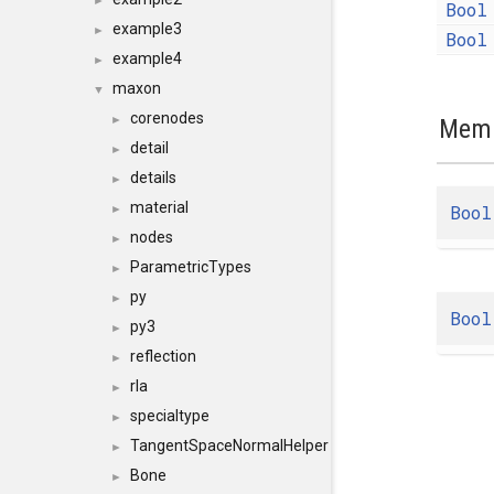
►
Bool
example3
►
Bool
example4
►
maxon
▼
corenodes
►
Memb
detail
►
details
►
material
Bool
►
nodes
►
ParametricTypes
►
py
►
Bool
py3
►
reflection
►
rla
►
specialtype
►
TangentSpaceNormalHelper
►
Bone
►