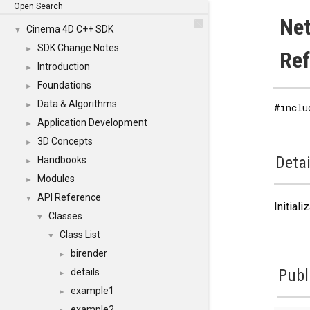
Open Search
Ne
Cinema 4D C++ SDK
▼
SDK Change Notes
►
Re
Introduction
►
Foundations
►
Data & Algorithms
►
#inclu
Application Development
►
3D Concepts
►
Detai
Handbooks
►
Modules
►
API Reference
▼
Initial
Classes
▼
Class List
▼
birender
►
Publ
details
►
example1
►
example2