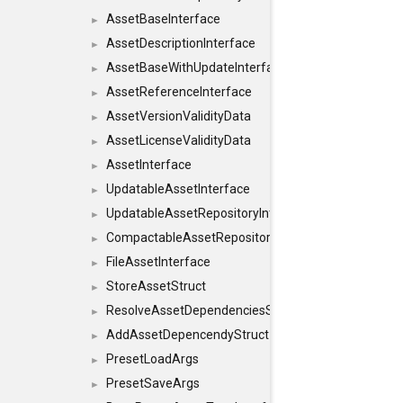
AssetBaseInterface
►
AssetDescriptionInterface
►
AssetBaseWithUpdateInterface
►
AssetReferenceInterface
►
AssetVersionValidityData
►
AssetLicenseValidityData
►
AssetInterface
►
UpdatableAssetInterface
►
UpdatableAssetRepositoryInterface
►
CompactableAssetRepositoryInterface
►
FileAssetInterface
►
StoreAssetStruct
►
ResolveAssetDependenciesStruct
►
AddAssetDepencendyStruct
►
PresetLoadArgs
►
PresetSaveArgs
►