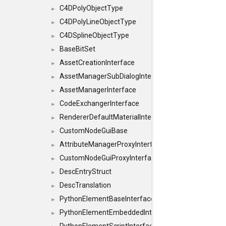
C4DPolyObjectType
►
C4DPolyLineObjectType
►
C4DSplineObjectType
►
BaseBitSet
►
AssetCreationInterface
►
AssetManagerSubDialogInterface
►
AssetManagerInterface
►
CodeExchangerInterface
►
RendererDefaultMaterialInterface
►
CustomNodeGuiBase
►
AttributeManagerProxyInterface
►
CustomNodeGuiProxyInterface
►
DescEntryStruct
►
DescTranslation
►
PythonElementBaseInterface
►
PythonElementEmbeddedInterface
►