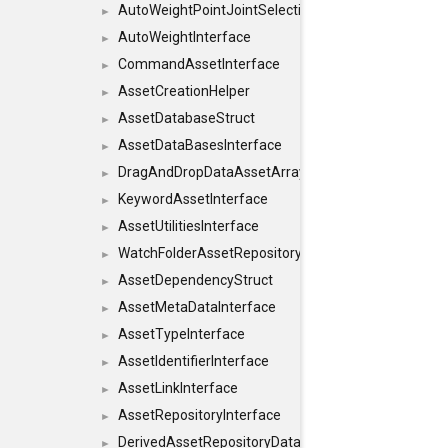
AutoWeightPointJointSelections
►
AutoWeightInterface
►
CommandAssetInterface
►
AssetCreationHelper
►
AssetDatabaseStruct
►
AssetDataBasesInterface
►
DragAndDropDataAssetArray
►
KeywordAssetInterface
►
AssetUtilitiesInterface
►
WatchFolderAssetRepositoryInterface
►
AssetDependencyStruct
►
AssetMetaDataInterface
►
AssetTypeInterface
►
AssetIdentifierInterface
►
AssetLinkInterface
►
AssetRepositoryInterface
►
DerivedAssetRepositoryDataInterface
►