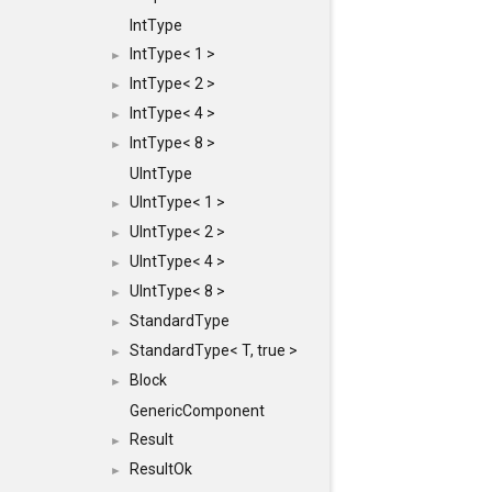
IntType
IntType< 1 >
►
IntType< 2 >
►
IntType< 4 >
►
IntType< 8 >
►
UIntType
UIntType< 1 >
►
UIntType< 2 >
►
UIntType< 4 >
►
UIntType< 8 >
►
StandardType
►
StandardType< T, true >
►
Block
►
GenericComponent
Result
►
ResultOk
►