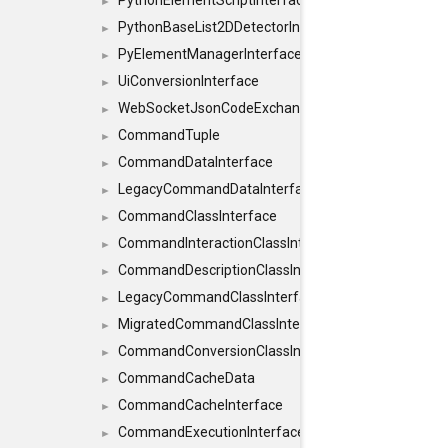
PythonElementScriptInterface
►
PythonBaseList2DDetectorInterface
►
PyElementManagerInterface
►
UiConversionInterface
►
WebSocketJsonCodeExchangerInterface
►
CommandTuple
►
CommandDataInterface
►
LegacyCommandDataInterface
►
CommandClassInterface
►
CommandInteractionClassInterface
►
CommandDescriptionClassInterface
►
LegacyCommandClassInterface
►
MigratedCommandClassInterface
►
CommandConversionClassInterface
►
CommandCacheData
►
CommandCacheInterface
►
CommandExecutionInterface
►