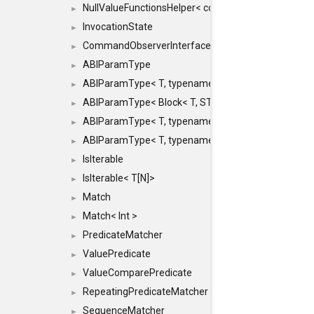
NullValueFunctionsHelper< const Result< COMMAN
►
InvocationState
►
CommandObserverInterface
►
ABIParamType
►
ABIParamType< T, typename std::enable_if< STD_
►
ABIParamType< Block< T, STRIDED, MOVE > >
►
ABIParamType< T, typename std::enable_if< STD_I
►
ABIParamType< T, typename std::enable_if< STD_I
►
IsIterable
►
IsIterable< T[N]>
►
Match
►
Match< Int >
►
PredicateMatcher
►
ValuePredicate
►
ValueComparePredicate
►
RepeatingPredicateMatcher
►
SequenceMatcher
►