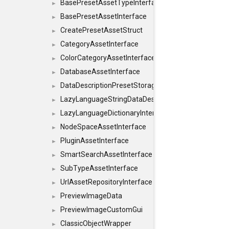
BasePresetAssetTypeInterface
►
BasePresetAssetInterface
►
CreatePresetAssetStruct
►
CategoryAssetInterface
►
ColorCategoryAssetInterface
►
DatabaseAssetInterface
►
DataDescriptionPresetStorageInterface
►
LazyLanguageStringDataDescriptionDefinitionInterf
►
LazyLanguageDictionaryInterface
►
NodeSpaceAssetInterface
►
PluginAssetInterface
►
SmartSearchAssetInterface
►
SubTypeAssetInterface
►
UrlAssetRepositoryInterface
►
PreviewImageData
►
PreviewImageCustomGui
►
ClassicObjectWrapper
►