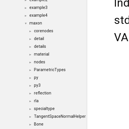
In
►
example3
►
example4
st
►
maxon
▼
corenodes
►
VA
detail
►
details
►
material
►
nodes
►
ParametricTypes
►
py
►
py3
►
reflection
►
rla
►
specialtype
►
TangentSpaceNormalHelper
►
Bone
►