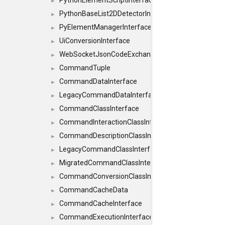
PythonElementScriptInterface
►
PythonBaseList2DDetectorInterface
►
PyElementManagerInterface
►
UiConversionInterface
►
WebSocketJsonCodeExchangerInterface
►
CommandTuple
►
CommandDataInterface
►
LegacyCommandDataInterface
►
CommandClassInterface
►
CommandInteractionClassInterface
►
CommandDescriptionClassInterface
►
LegacyCommandClassInterface
►
MigratedCommandClassInterface
►
CommandConversionClassInterface
►
CommandCacheData
►
CommandCacheInterface
►
CommandExecutionInterface
►