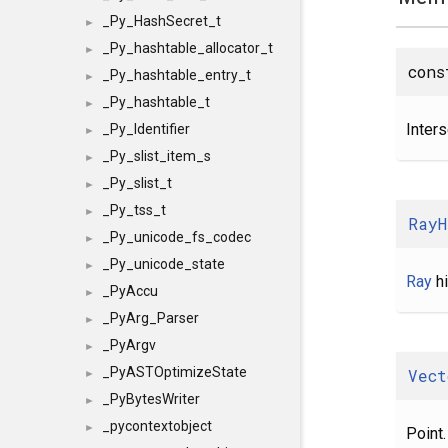
_Py_HashSecret_t
►
_Py_hashtable_allocator_t
►
con
_Py_hashtable_entry_t
►
_Py_hashtable_t
►
Inters
_Py_Identifier
►
_Py_slist_item_s
►
_Py_slist_t
►
_Py_tss_t
►
RayH
_Py_unicode_fs_codec
►
_Py_unicode_state
►
Ray
hi
_PyAccu
►
_PyArg_Parser
►
_PyArgv
►
_PyASTOptimizeState
Vect
►
_PyBytesWriter
►
_pycontextobject
►
Point.