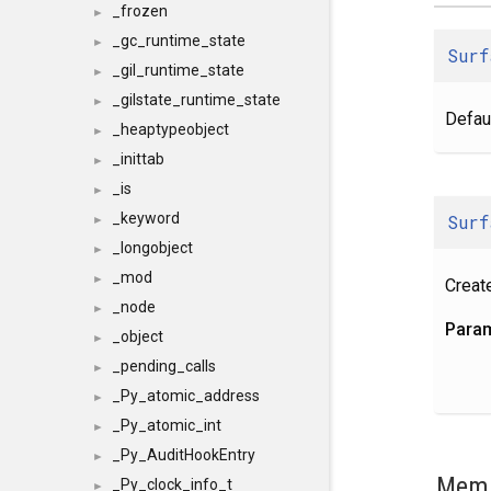
_frozen
►
_gc_runtime_state
►
Surf
_gil_runtime_state
►
_gilstate_runtime_state
►
Defaul
_heaptypeobject
►
_inittab
►
_is
►
_keyword
Surf
►
_longobject
►
_mod
►
Create
_node
►
Para
_object
►
_pending_calls
►
_Py_atomic_address
►
_Py_atomic_int
►
_Py_AuditHookEntry
►
Memb
_Py_clock_info_t
►