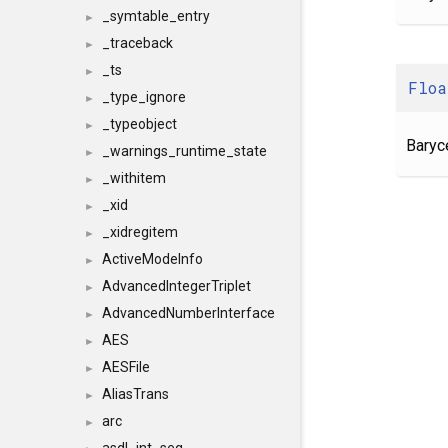
_symtable_entry
►
_traceback
►
_ts
►
Floa
_type_ignore
►
_typeobject
►
Baryc
_warnings_runtime_state
►
_withitem
►
_xid
►
_xidregitem
►
ActiveModeInfo
►
AdvancedIntegerTriplet
►
AdvancedNumberInterface
►
AES
►
AESFile
►
AliasTrans
►
arc
►