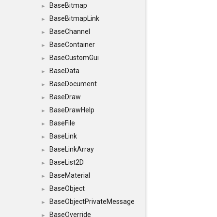
BaseBitmap
►
BaseBitmapLink
►
BaseChannel
►
BaseContainer
►
BaseCustomGui
►
BaseData
►
BaseDocument
►
BaseDraw
►
BaseDrawHelp
►
BaseFile
►
BaseLink
►
BaseLinkArray
►
BaseList2D
►
BaseMaterial
►
BaseObject
►
BaseObjectPrivateMessage
►
BaseOverride
►