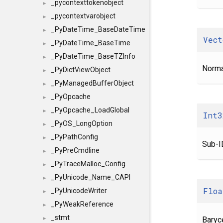
_pycontexttokenobject
►
_pycontextvarobject
►
_PyDateTime_BaseDateTime
►
Vect
_PyDateTime_BaseTime
►
_PyDateTime_BaseTZInfo
►
Norma
_PyDictViewObject
►
_PyManagedBufferObject
►
_PyOpcache
►
_PyOpcache_LoadGlobal
►
Int3
_PyOS_LongOption
►
_PyPathConfig
►
Sub-I
_PyPreCmdline
►
_PyTraceMalloc_Config
►
_PyUnicode_Name_CAPI
►
Floa
_PyUnicodeWriter
►
_PyWeakReference
►
_stmt
Baryc
►