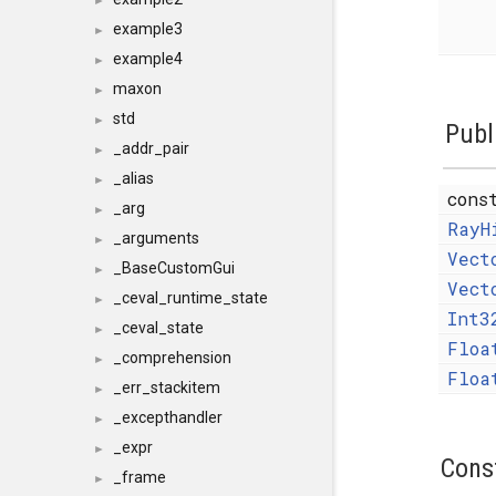
►
example3
►
example4
►
maxon
►
std
►
Publ
_addr_pair
►
_alias
►
con
_arg
►
RayH
_arguments
►
Vect
_BaseCustomGui
►
Vect
_ceval_runtime_state
►
Int3
_ceval_state
►
Floa
_comprehension
►
Floa
_err_stackitem
►
_excepthandler
►
_expr
►
Cons
_frame
►