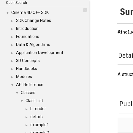
Open Search
Sur
Cinema 4D C++ SDK
▼
SDK Change Notes
►
Introduction
►
#inclu
Foundations
►
Data & Algorithms
►
Application Development
►
Detai
3D Concepts
►
Handbooks
►
A struc
Modules
►
API Reference
▼
Classes
▼
Class List
▼
Publ
birender
►
details
►
example1
►
example2