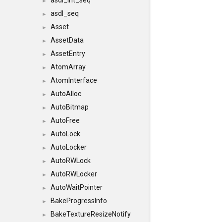
asdl_int_seq
►
asdl_seq
►
Asset
►
AssetData
►
AssetEntry
►
AtomArray
►
AtomInterface
►
AutoAlloc
►
AutoBitmap
►
AutoFree
►
AutoLock
►
AutoLocker
►
AutoRWLock
►
AutoRWLocker
►
AutoWaitPointer
►
BakeProgressInfo
►
BakeTextureResizeNotify
►