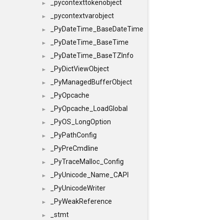
_pycontexttokenobject
►
_pycontextvarobject
►
_PyDateTime_BaseDateTime
►
_PyDateTime_BaseTime
►
_PyDateTime_BaseTZInfo
►
_PyDictViewObject
►
_PyManagedBufferObject
►
_PyOpcache
►
_PyOpcache_LoadGlobal
►
_PyOS_LongOption
►
_PyPathConfig
►
_PyPreCmdline
►
_PyTraceMalloc_Config
►
_PyUnicode_Name_CAPI
►
_PyUnicodeWriter
►
_PyWeakReference
►
_stmt
►