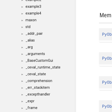
►
example3
►
example4
Memb
►
maxon
►
std
►
PyOb
_addr_pair
►
_alias
►
_arg
►
_arguments
►
PyOb
_BaseCustomGui
►
_ceval_runtime_state
►
_ceval_state
►
_comprehension
PyOb
►
_err_stackitem
►
_excepthandler
►
_expr
►
PyOb
_frame
►