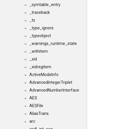
_symtable_entry
►
_traceback
►
_ts
►
_type_ignore
►
_typeobject
►
_warnings_runtime_state
►
_withitem
►
_xid
►
_xidregitem
►
ActiveModeInfo
►
AdvancedIntegerTriplet
►
AdvancedNumberInterface
►
AES
►
AESFile
►
AliasTrans
►
arc
►