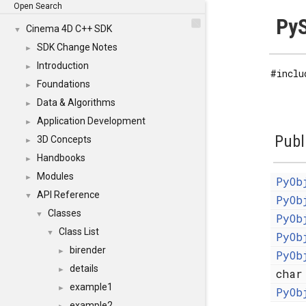
Open Search
PyS
Cinema 4D C++ SDK
▼
SDK Change Notes
►
Introduction
►
#inclu
Foundations
►
Data & Algorithms
►
Application Development
►
Publ
3D Concepts
►
Handbooks
►
Modules
►
PyOb
API Reference
▼
PyOb
Classes
▼
PyOb
Class List
▼
PyOb
birender
►
PyOb
details
►
cha
example1
►
PyOb
example2