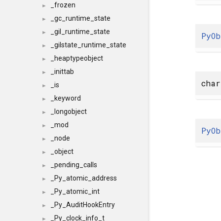
_frozen
►
_gc_runtime_state
►
_gil_runtime_state
►
PyOb
_gilstate_runtime_state
►
_heaptypeobject
►
_inittab
►
char
_is
►
_keyword
►
_longobject
►
_mod
►
PyOb
_node
►
_object
►
_pending_calls
►
_Py_atomic_address
►
_Py_atomic_int
►
_Py_AuditHookEntry
►
_Py_clock_info_t
►