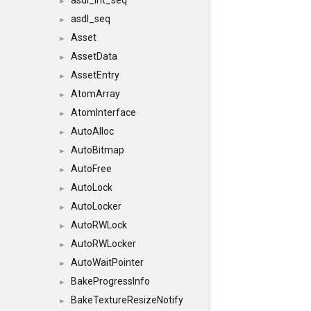
asdl_int_seq
►
asdl_seq
►
Asset
►
AssetData
►
AssetEntry
►
AtomArray
►
AtomInterface
►
AutoAlloc
►
AutoBitmap
►
AutoFree
►
AutoLock
►
AutoLocker
►
AutoRWLock
►
AutoRWLocker
►
AutoWaitPointer
►
BakeProgressInfo
►
BakeTextureResizeNotify
►