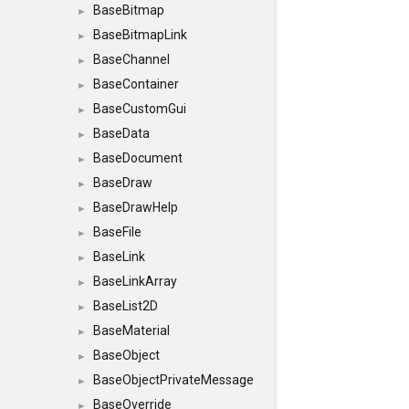
BaseBitmap
►
BaseBitmapLink
►
BaseChannel
►
BaseContainer
►
BaseCustomGui
►
BaseData
►
BaseDocument
►
BaseDraw
►
BaseDrawHelp
►
BaseFile
►
BaseLink
►
BaseLinkArray
►
BaseList2D
►
BaseMaterial
►
BaseObject
►
BaseObjectPrivateMessage
►
BaseOverride
►