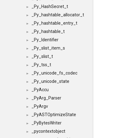
_Py_HashSecret_t
►
_Py_hashtable_allocator_t
►
_Py_hashtable_entry_t
►
_Py_hashtable_t
►
_Py_Identifier
►
_Py_slist_item_s
►
_Py_slist_t
►
_Py_tss_t
►
_Py_unicode_fs_codec
►
_Py_unicode_state
►
_PyAccu
►
_PyArg_Parser
►
_PyArgv
►
_PyASTOptimizeState
►
_PyBytesWriter
►
_pycontextobject
►