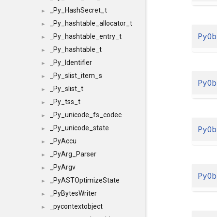
_Py_HashSecret_t
►
_Py_hashtable_allocator_t
►
PyOb
_Py_hashtable_entry_t
►
_Py_hashtable_t
►
_Py_Identifier
►
_Py_slist_item_s
►
PyOb
_Py_slist_t
►
_Py_tss_t
►
_Py_unicode_fs_codec
►
PyOb
_Py_unicode_state
►
_PyAccu
►
_PyArg_Parser
►
_PyArgv
►
PyOb
_PyASTOptimizeState
►
_PyBytesWriter
►
_pycontextobject
►