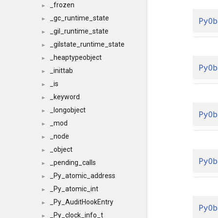
_frozen
►
_gc_runtime_state
PyOb
►
_gil_runtime_state
►
_gilstate_runtime_state
►
_heaptypeobject
►
PyOb
_inittab
►
_is
►
_keyword
►
_longobject
►
PyOb
_mod
►
_node
►
_object
►
PyOb
_pending_calls
►
_Py_atomic_address
►
_Py_atomic_int
►
_Py_AuditHookEntry
►
PyOb
_Py_clock_info_t
►