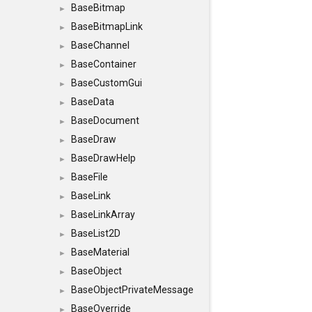
BaseBitmap
►
BaseBitmapLink
►
BaseChannel
►
BaseContainer
►
BaseCustomGui
►
BaseData
►
BaseDocument
►
BaseDraw
►
BaseDrawHelp
►
BaseFile
►
BaseLink
►
BaseLinkArray
►
BaseList2D
►
BaseMaterial
►
BaseObject
►
BaseObjectPrivateMessage
►
BaseOverride
►