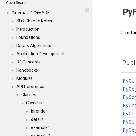
Open Search
PyF
Cinema 4D C++ SDK
▼
SDK Change Notes
►
Introduction
►
#inclu
Foundations
►
Data & Algorithms
►
Application Development
►
Publ
3D Concepts
►
Handbooks
►
Modules
►
PyOb
API Reference
▼
PyOb
Classes
▼
PyOb
Class List
▼
PyOb
birender
►
PyOb
details
►
PyOb
example1
►
PyOb
example2