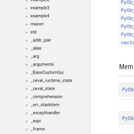
►
PyOb
example3
►
PyOb
example4
►
PyOb
maxon
►
PyOb
std
►
PyOb
_addr_pair
►
vect
_alias
►
_arg
►
_arguments
Memb
►
_BaseCustomGui
►
_ceval_runtime_state
►
PyOb
_ceval_state
►
_comprehension
►
_err_stackitem
►
_excepthandler
►
PyOb
_expr
►
_frame
►