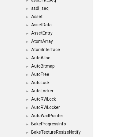
asdl_int_seq
►
asdl_seq
►
Asset
►
AssetData
►
AssetEntry
►
AtomArray
►
AtomInterface
►
AutoAlloc
►
AutoBitmap
►
AutoFree
►
AutoLock
►
AutoLocker
►
AutoRWLock
►
AutoRWLocker
►
AutoWaitPointer
►
BakeProgressInfo
►
BakeTextureResizeNotify
►