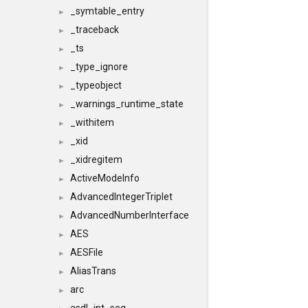
_symtable_entry
►
_traceback
►
_ts
►
_type_ignore
►
_typeobject
►
_warnings_runtime_state
►
_withitem
►
_xid
►
_xidregitem
►
ActiveModeInfo
►
AdvancedIntegerTriplet
►
AdvancedNumberInterface
►
AES
►
AESFile
►
AliasTrans
►
arc
►