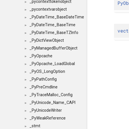
_pycontexttokenobject
PyOb
►
_pycontextvarobject
►
_PyDateTime_BaseDateTime
►
_PyDateTime_BaseTime
►
vect
_PyDateTime_BaseTZInfo
►
_PyDictViewObject
►
_PyManagedBufferObject
►
_PyOpcache
►
_PyOpcache_LoadGlobal
►
_PyOS_LongOption
►
_PyPathConfig
►
_PyPreCmdline
►
_PyTraceMalloc_Config
►
_PyUnicode_Name_CAPI
►
_PyUnicodeWriter
►
_PyWeakReference
►
_stmt
►