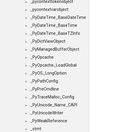
_pycontexttokenobject
►
_pycontextvarobject
►
_PyDateTime_BaseDateTime
►
_PyDateTime_BaseTime
►
_PyDateTime_BaseTZInfo
►
_PyDictViewObject
►
_PyManagedBufferObject
►
_PyOpcache
►
_PyOpcache_LoadGlobal
►
_PyOS_LongOption
►
_PyPathConfig
►
_PyPreCmdline
►
_PyTraceMalloc_Config
►
_PyUnicode_Name_CAPI
►
_PyUnicodeWriter
►
_PyWeakReference
►
_stmt
►