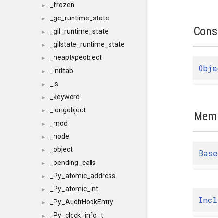
_frozen
►
_gc_runtime_state
►
Cons
_gil_runtime_state
►
_gilstate_runtime_state
►
_heaptypeobject
►
Obje
_inittab
►
_is
►
_keyword
►
_longobject
►
Memb
_mod
►
_node
►
_object
►
Base
_pending_calls
►
_Py_atomic_address
►
_Py_atomic_int
►
Incl
_Py_AuditHookEntry
►
_Py_clock_info_t
►