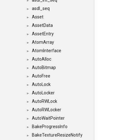
asdl_int_seq
►
asdl_seq
►
Asset
►
AssetData
►
AssetEntry
►
AtomArray
►
AtomInterface
►
AutoAlloc
►
AutoBitmap
►
AutoFree
►
AutoLock
►
AutoLocker
►
AutoRWLock
►
AutoRWLocker
►
AutoWaitPointer
►
BakeProgressInfo
►
BakeTextureResizeNotify
►