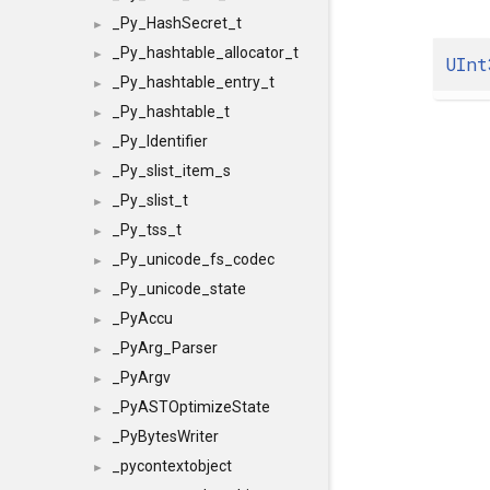
_Py_HashSecret_t
►
_Py_hashtable_allocator_t
►
UInt
_Py_hashtable_entry_t
►
_Py_hashtable_t
►
_Py_Identifier
►
_Py_slist_item_s
►
_Py_slist_t
►
_Py_tss_t
►
_Py_unicode_fs_codec
►
_Py_unicode_state
►
_PyAccu
►
_PyArg_Parser
►
_PyArgv
►
_PyASTOptimizeState
►
_PyBytesWriter
►
_pycontextobject
►