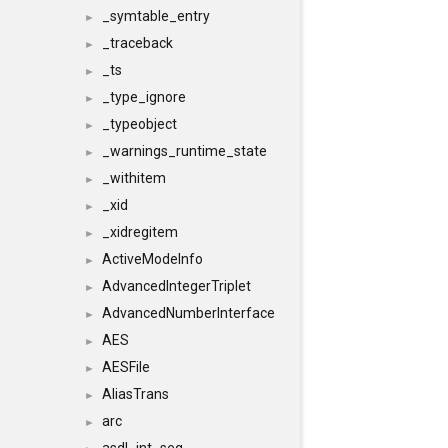
_symtable_entry
►
_traceback
►
_ts
►
_type_ignore
►
_typeobject
►
_warnings_runtime_state
►
_withitem
►
_xid
►
_xidregitem
►
ActiveModeInfo
►
AdvancedIntegerTriplet
►
AdvancedNumberInterface
►
AES
►
AESFile
►
AliasTrans
►
arc
►