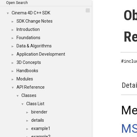
Open Search
Ob
Cinema 4D C++ SDK
▼
SDK Change Notes
►
Introduction
►
Re
Foundations
►
Data & Algorithms
►
Application Development
►
#inclu
3D Concepts
►
Handbooks
►
Modules
►
Detai
API Reference
▼
Classes
▼
Class List
▼
Me
birender
►
details
►
MS
example1
►
example2