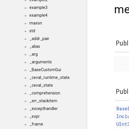
►
me
example3
►
example4
►
maxon
►
std
►
_addr_pair
►
Publ
_alias
►
_arg
►
_arguments
►
_BaseCustomGui
►
_ceval_runtime_state
►
_ceval_state
►
Publ
_comprehension
►
_err_stackitem
►
Base
_excepthandler
►
Incl
_expr
►
UInt
_frame
►