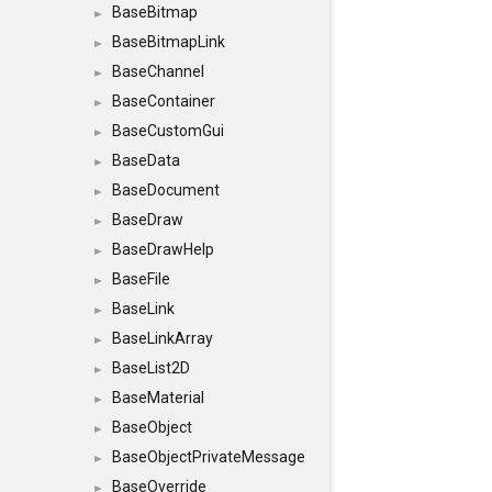
BaseBitmap
►
BaseBitmapLink
►
BaseChannel
►
BaseContainer
►
BaseCustomGui
►
BaseData
►
BaseDocument
►
BaseDraw
►
BaseDrawHelp
►
BaseFile
►
BaseLink
►
BaseLinkArray
►
BaseList2D
►
BaseMaterial
►
BaseObject
►
BaseObjectPrivateMessage
►
BaseOverride
►