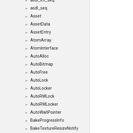
asdl_int_seq
►
asdl_seq
►
Asset
►
AssetData
►
AssetEntry
►
AtomArray
►
AtomInterface
►
AutoAlloc
►
AutoBitmap
►
AutoFree
►
AutoLock
►
AutoLocker
►
AutoRWLock
►
AutoRWLocker
►
AutoWaitPointer
►
BakeProgressInfo
►
BakeTextureResizeNotify
►