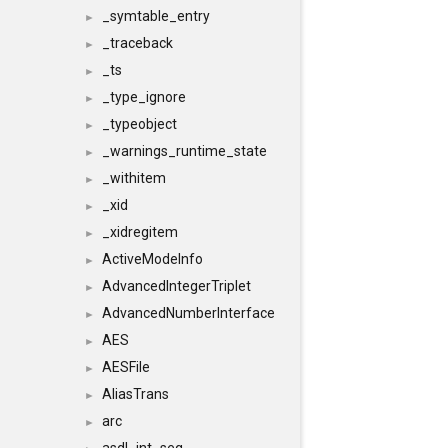
_symtable_entry
►
_traceback
►
_ts
►
_type_ignore
►
_typeobject
►
_warnings_runtime_state
►
_withitem
►
_xid
►
_xidregitem
►
ActiveModeInfo
►
AdvancedIntegerTriplet
►
AdvancedNumberInterface
►
AES
►
AESFile
►
AliasTrans
►
arc
►