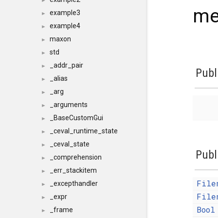
►
me
example3
►
example4
►
maxon
►
std
►
_addr_pair
►
Publ
_alias
►
_arg
►
_arguments
►
_BaseCustomGui
►
_ceval_runtime_state
►
_ceval_state
►
Publ
_comprehension
►
_err_stackitem
►
File
_excepthandler
►
File
_expr
►
Bool
_frame
►