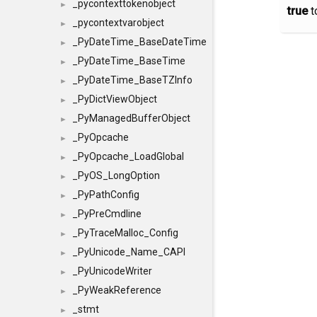
_pycontexttokenobject
►
true
t
_pycontextvarobject
►
_PyDateTime_BaseDateTime
►
_PyDateTime_BaseTime
►
_PyDateTime_BaseTZInfo
►
_PyDictViewObject
►
_PyManagedBufferObject
►
_PyOpcache
►
_PyOpcache_LoadGlobal
►
_PyOS_LongOption
►
_PyPathConfig
►
_PyPreCmdline
►
_PyTraceMalloc_Config
►
_PyUnicode_Name_CAPI
►
_PyUnicodeWriter
►
_PyWeakReference
►
_stmt
►