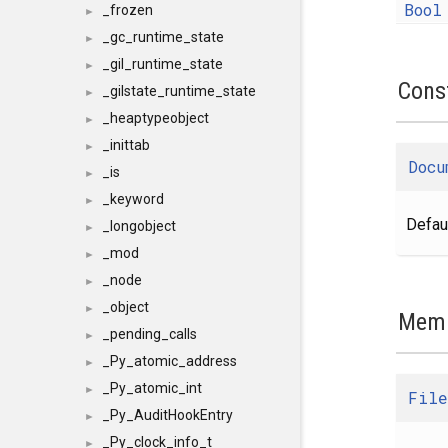
Bool
_frozen
►
_gc_runtime_state
►
_gil_runtime_state
►
Cons
_gilstate_runtime_state
►
_heaptypeobject
►
_inittab
►
Docu
_is
►
_keyword
►
Defaul
_longobject
►
_mod
►
_node
►
_object
►
Memb
_pending_calls
►
_Py_atomic_address
►
_Py_atomic_int
►
File
_Py_AuditHookEntry
►
_Py_clock_info_t
►