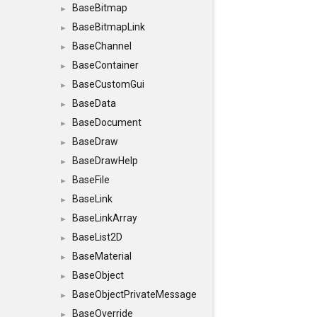
BaseBitmap
►
BaseBitmapLink
►
BaseChannel
►
BaseContainer
►
BaseCustomGui
►
BaseData
►
BaseDocument
►
BaseDraw
►
BaseDrawHelp
►
BaseFile
►
BaseLink
►
BaseLinkArray
►
BaseList2D
►
BaseMaterial
►
BaseObject
►
BaseObjectPrivateMessage
►
BaseOverride
►