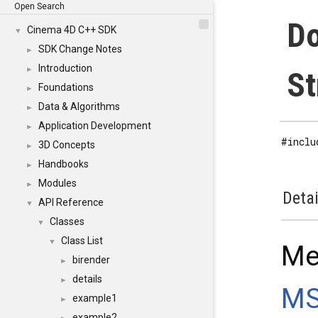
Open Search
D
Cinema 4D C++ SDK
▼
SDK Change Notes
►
Introduction
►
St
Foundations
►
Data & Algorithms
►
Application Development
►
#inclu
3D Concepts
►
Handbooks
►
Modules
►
Detai
API Reference
▼
Classes
▼
Class List
▼
Me
birender
►
details
►
MS
example1
►
example2