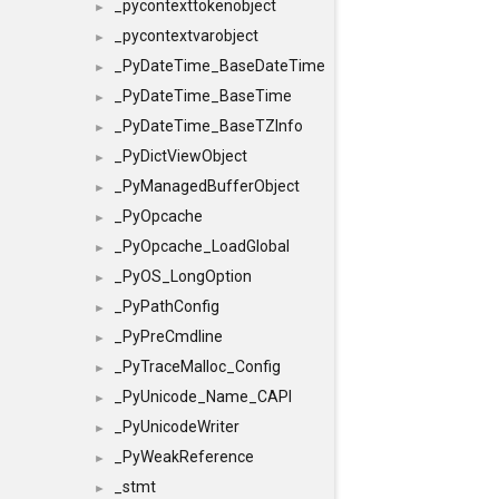
_pycontexttokenobject
►
_pycontextvarobject
►
_PyDateTime_BaseDateTime
►
_PyDateTime_BaseTime
►
_PyDateTime_BaseTZInfo
►
_PyDictViewObject
►
_PyManagedBufferObject
►
_PyOpcache
►
_PyOpcache_LoadGlobal
►
_PyOS_LongOption
►
_PyPathConfig
►
_PyPreCmdline
►
_PyTraceMalloc_Config
►
_PyUnicode_Name_CAPI
►
_PyUnicodeWriter
►
_PyWeakReference
►
_stmt
►