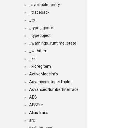
_symtable_entry
►
_traceback
►
_ts
►
_type_ignore
►
_typeobject
►
_warnings_runtime_state
►
_withitem
►
_xid
►
_xidregitem
►
ActiveModeInfo
►
AdvancedIntegerTriplet
►
AdvancedNumberInterface
►
AES
►
AESFile
►
AliasTrans
►
arc
►