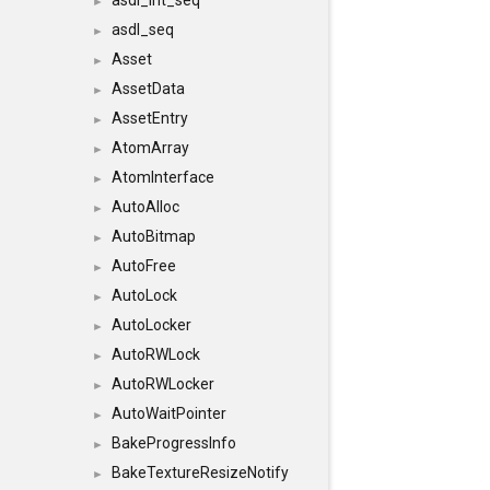
asdl_int_seq
►
asdl_seq
►
Asset
►
AssetData
►
AssetEntry
►
AtomArray
►
AtomInterface
►
AutoAlloc
►
AutoBitmap
►
AutoFree
►
AutoLock
►
AutoLocker
►
AutoRWLock
►
AutoRWLocker
►
AutoWaitPointer
►
BakeProgressInfo
►
BakeTextureResizeNotify
►