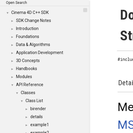
Open Search
Do
Cinema 4D C++ SDK
▼
SDK Change Notes
►
Introduction
►
St
Foundations
►
Data & Algorithms
►
Application Development
►
#inclu
3D Concepts
►
Handbooks
►
Modules
►
Detai
API Reference
▼
Classes
▼
Class List
▼
Me
birender
►
details
►
MS
example1
►
example2