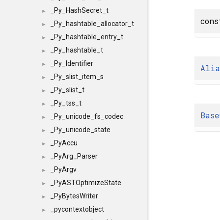
_Py_HashSecret_t
►
con
_Py_hashtable_allocator_t
►
_Py_hashtable_entry_t
►
_Py_hashtable_t
►
_Py_Identifier
►
Alia
_Py_slist_item_s
►
_Py_slist_t
►
_Py_tss_t
►
Base
_Py_unicode_fs_codec
►
_Py_unicode_state
►
_PyAccu
►
_PyArg_Parser
►
_PyArgv
►
_PyASTOptimizeState
►
_PyBytesWriter
►
_pycontextobject
►