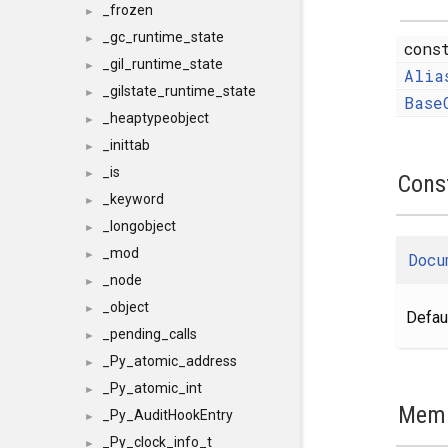
_frozen
►
_gc_runtime_state
►
con
_gil_runtime_state
►
Alia
_gilstate_runtime_state
►
Base
_heaptypeobject
►
_inittab
►
_is
►
Cons
_keyword
►
_longobject
►
_mod
►
Docu
_node
►
_object
►
Defaul
_pending_calls
►
_Py_atomic_address
►
_Py_atomic_int
►
Memb
_Py_AuditHookEntry
►
_Py_clock_info_t
►