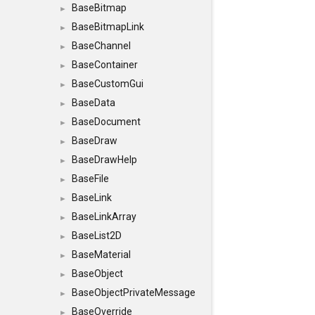
BaseBitmap
►
BaseBitmapLink
►
BaseChannel
►
BaseContainer
►
BaseCustomGui
►
BaseData
►
BaseDocument
►
BaseDraw
►
BaseDrawHelp
►
BaseFile
►
BaseLink
►
BaseLinkArray
►
BaseList2D
►
BaseMaterial
►
BaseObject
►
BaseObjectPrivateMessage
►
BaseOverride
►