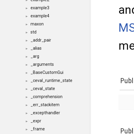
►
an
example3
►
example4
►
MS
maxon
►
std
►
_addr_pair
►
me
_alias
►
_arg
►
_arguments
►
_BaseCustomGui
►
Publ
_ceval_runtime_state
►
_ceval_state
►
_comprehension
►
_err_stackitem
►
_excepthandler
►
_expr
►
_frame
Publ
►