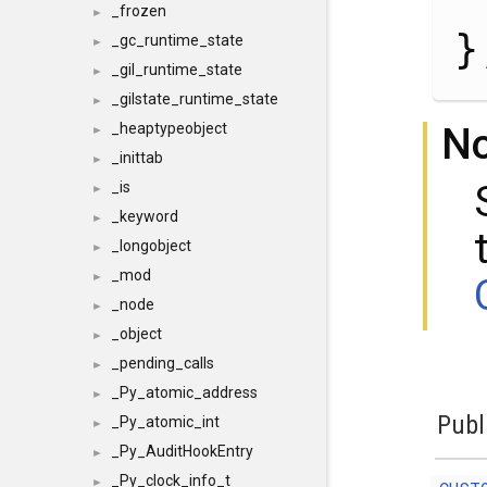
_frozen
►
}
_gc_runtime_state
►
_gil_runtime_state
►
_gilstate_runtime_state
►
N
_heaptypeobject
►
_inittab
►
_is
►
_keyword
►
_longobject
►
_mod
►
_node
►
_object
►
_pending_calls
►
_Py_atomic_address
►
Publ
_Py_atomic_int
►
_Py_AuditHookEntry
►
_Py_clock_info_t
►