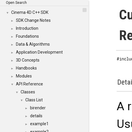
Open Search
Cu
Cinema 4D C++ SDK
▼
SDK Change Notes
►
Introduction
►
Re
Foundations
►
Data & Algorithms
►
Application Development
►
#inclu
3D Concepts
►
Handbooks
►
Modules
►
Detai
API Reference
▼
Classes
▼
Class List
▼
A r
birender
►
details
►
Usu
example1
►
example2