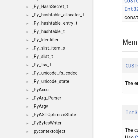
CUST
_Py_HashSecret_t
►
Int3
_Py_hashtable_allocator_t
►
con
_Py_hashtable_entry_t
►
_Py_hashtable_t
►
_Py_Identifier
Memb
►
_Py_slist_item_s
►
_Py_slist_t
►
CUST
_Py_tss_t
►
_Py_unicode_fs_codec
►
_Py_unicode_state
►
The e
_PyAccu
►
_PyArg_Parser
►
_PyArgv
►
Int3
_PyASTOptimizeState
►
_PyBytesWriter
►
The c
_pycontextobject
►
Use
C