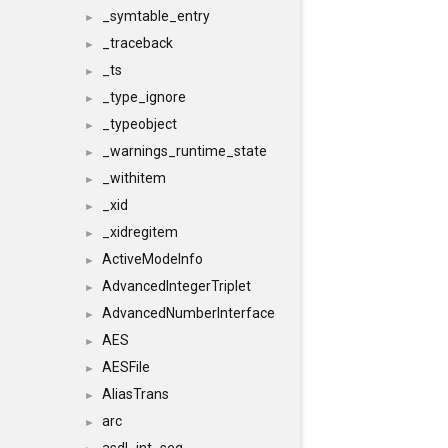
_symtable_entry
►
_traceback
►
_ts
►
_type_ignore
►
_typeobject
►
_warnings_runtime_state
►
_withitem
►
_xid
►
_xidregitem
►
ActiveModeInfo
►
AdvancedIntegerTriplet
►
AdvancedNumberInterface
►
AES
►
AESFile
►
AliasTrans
►
arc
►