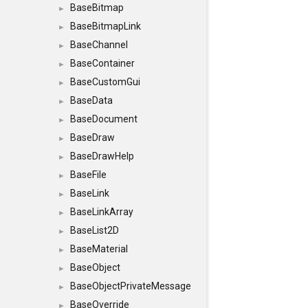
BaseBitmap
►
BaseBitmapLink
►
BaseChannel
►
BaseContainer
►
BaseCustomGui
►
BaseData
►
BaseDocument
►
BaseDraw
►
BaseDrawHelp
►
BaseFile
►
BaseLink
►
BaseLinkArray
►
BaseList2D
►
BaseMaterial
►
BaseObject
►
BaseObjectPrivateMessage
►
BaseOverride
►