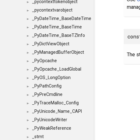
_pycontexttokenobject
►
manage
_pycontextvarobject
►
_PyDateTime_BaseDateTime
►
_PyDateTime_BaseTime
►
_PyDateTime_BaseTZInfo
con
►
_PyDictViewObject
►
_PyManagedBufferObject
►
The st
_PyOpcache
►
_PyOpcache_LoadGlobal
►
_PyOS_LongOption
►
_PyPathConfig
►
_PyPreCmdline
►
_PyTraceMalloc_Config
►
_PyUnicode_Name_CAPI
►
_PyUnicodeWriter
►
_PyWeakReference
►
_stmt
►