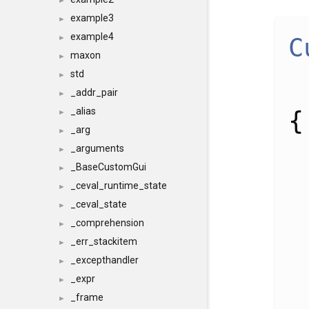
►
example3
►
example4
C
►
maxon
►
std
►
_addr_pair
►
_alias
{
►
_arg
►
_arguments
►
_BaseCustomGui
►
_ceval_runtime_state
►
_ceval_state
►
_comprehension
►
_err_stackitem
►
_excepthandler
►
_expr
►
_frame
►