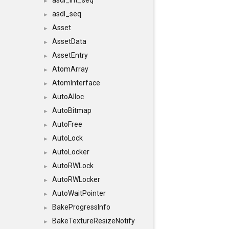
asdl_int_seq
►
asdl_seq
►
Asset
►
AssetData
►
AssetEntry
►
AtomArray
►
AtomInterface
►
AutoAlloc
►
AutoBitmap
►
AutoFree
►
AutoLock
►
AutoLocker
►
AutoRWLock
►
AutoRWLocker
►
AutoWaitPointer
►
BakeProgressInfo
►
BakeTextureResizeNotify
►