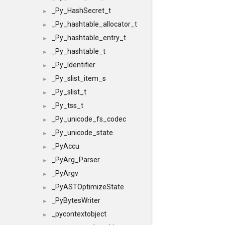
_Py_HashSecret_t
►
_Py_hashtable_allocator_t
►
_Py_hashtable_entry_t
►
_Py_hashtable_t
►
_Py_Identifier
►
_Py_slist_item_s
►
_Py_slist_t
►
_Py_tss_t
►
_Py_unicode_fs_codec
►
_Py_unicode_state
►
_PyAccu
►
_PyArg_Parser
►
_PyArgv
►
_PyASTOptimizeState
►
_PyBytesWriter
►
_pycontextobject
►