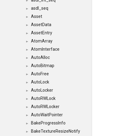
asdl_int_seq
►
asdl_seq
►
Asset
►
AssetData
►
AssetEntry
►
AtomArray
►
AtomInterface
►
AutoAlloc
►
AutoBitmap
►
AutoFree
►
AutoLock
►
AutoLocker
►
AutoRWLock
►
AutoRWLocker
►
AutoWaitPointer
►
BakeProgressInfo
►
BakeTextureResizeNotify
►