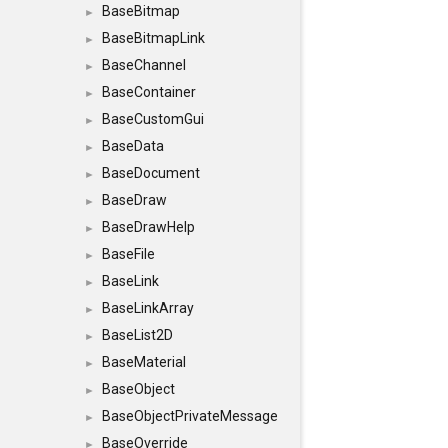
BaseBitmap
►
BaseBitmapLink
►
BaseChannel
►
BaseContainer
►
BaseCustomGui
►
BaseData
►
BaseDocument
►
BaseDraw
►
BaseDrawHelp
►
BaseFile
►
BaseLink
►
BaseLinkArray
►
BaseList2D
►
BaseMaterial
►
BaseObject
►
BaseObjectPrivateMessage
►
BaseOverride
►