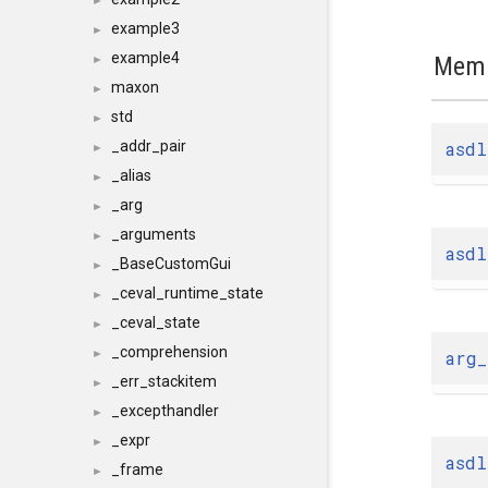
►
example3
►
example4
Memb
►
maxon
►
std
►
asdl
_addr_pair
►
_alias
►
_arg
►
_arguments
►
asdl
_BaseCustomGui
►
_ceval_runtime_state
►
_ceval_state
►
_comprehension
arg_
►
_err_stackitem
►
_excepthandler
►
_expr
►
asdl
_frame
►