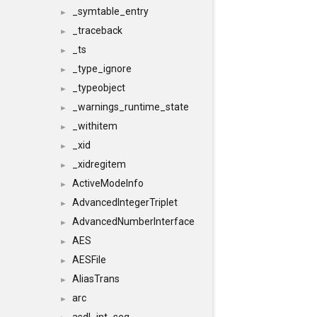
_symtable_entry
►
_traceback
►
_ts
►
_type_ignore
►
_typeobject
►
_warnings_runtime_state
►
_withitem
►
_xid
►
_xidregitem
►
ActiveModeInfo
►
AdvancedIntegerTriplet
►
AdvancedNumberInterface
►
AES
►
AESFile
►
AliasTrans
►
arc
►