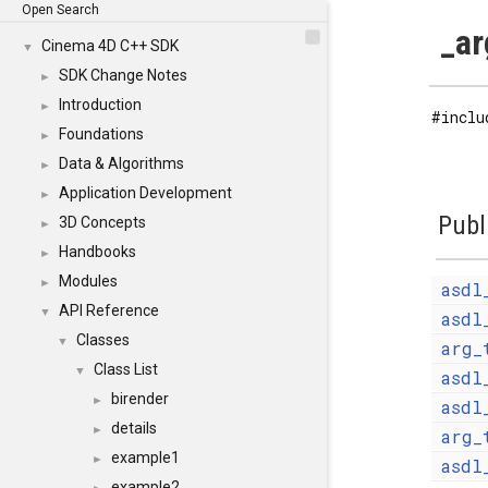
Open Search
_ar
Cinema 4D C++ SDK
▼
SDK Change Notes
►
Introduction
►
#inclu
Foundations
►
Data & Algorithms
►
Application Development
►
Publ
3D Concepts
►
Handbooks
►
Modules
►
asdl
API Reference
▼
asdl
Classes
▼
arg_
Class List
▼
asdl
birender
►
asdl
details
►
arg_
example1
►
asdl
example2