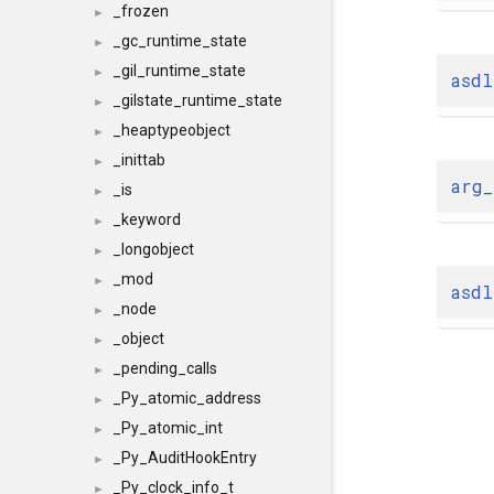
_frozen
►
_gc_runtime_state
►
_gil_runtime_state
►
asdl
_gilstate_runtime_state
►
_heaptypeobject
►
_inittab
►
arg_
_is
►
_keyword
►
_longobject
►
_mod
►
asdl
_node
►
_object
►
_pending_calls
►
_Py_atomic_address
►
_Py_atomic_int
►
_Py_AuditHookEntry
►
_Py_clock_info_t
►