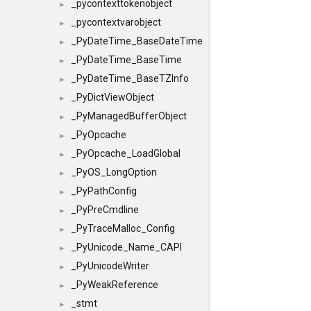
_pycontexttokenobject
►
_pycontextvarobject
►
_PyDateTime_BaseDateTime
►
_PyDateTime_BaseTime
►
_PyDateTime_BaseTZInfo
►
_PyDictViewObject
►
_PyManagedBufferObject
►
_PyOpcache
►
_PyOpcache_LoadGlobal
►
_PyOS_LongOption
►
_PyPathConfig
►
_PyPreCmdline
►
_PyTraceMalloc_Config
►
_PyUnicode_Name_CAPI
►
_PyUnicodeWriter
►
_PyWeakReference
►
_stmt
►