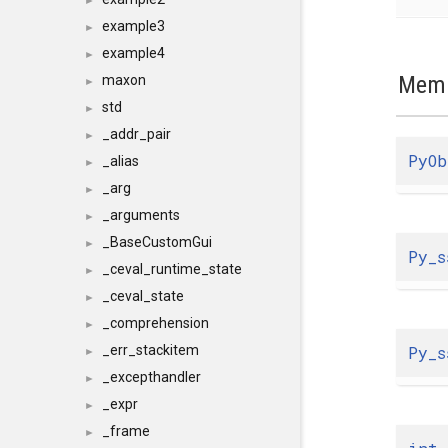
►
example3
►
example4
►
Memb
maxon
►
std
►
_addr_pair
►
PyOb
_alias
►
_arg
►
_arguments
►
_BaseCustomGui
►
Py_s
_ceval_runtime_state
►
_ceval_state
►
_comprehension
►
Py_s
_err_stackitem
►
_excepthandler
►
_expr
►
_frame
►