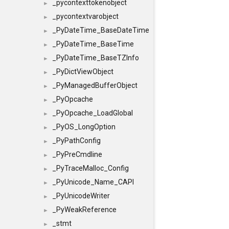
_pycontexttokenobject
►
_pycontextvarobject
►
_PyDateTime_BaseDateTime
►
_PyDateTime_BaseTime
►
_PyDateTime_BaseTZInfo
►
_PyDictViewObject
►
_PyManagedBufferObject
►
_PyOpcache
►
_PyOpcache_LoadGlobal
►
_PyOS_LongOption
►
_PyPathConfig
►
_PyPreCmdline
►
_PyTraceMalloc_Config
►
_PyUnicode_Name_CAPI
►
_PyUnicodeWriter
►
_PyWeakReference
►
_stmt
►