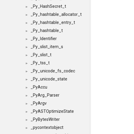
_Py_HashSecret_t
►
_Py_hashtable_allocator_t
►
_Py_hashtable_entry_t
►
_Py_hashtable_t
►
_Py_Identifier
►
_Py_slist_item_s
►
_Py_slist_t
►
_Py_tss_t
►
_Py_unicode_fs_codec
►
_Py_unicode_state
►
_PyAccu
►
_PyArg_Parser
►
_PyArgv
►
_PyASTOptimizeState
►
_PyBytesWriter
►
_pycontextobject
►