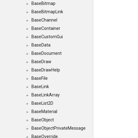
BaseBitmap
►
BaseBitmapLink
►
BaseChannel
►
BaseContainer
►
BaseCustomGui
►
BaseData
►
BaseDocument
►
BaseDraw
►
BaseDrawHelp
►
BaseFile
►
BaseLink
►
BaseLinkArray
►
BaseList2D
►
BaseMaterial
►
BaseObject
►
BaseObjectPrivateMessage
►
BaseOverride
►