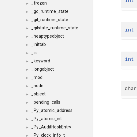
int
_frozen
►
_gc_runtime_state
►
_gil_runtime_state
►
_gilstate_runtime_state
int
►
_heaptypeobject
►
_inittab
►
_is
►
int
_keyword
►
_longobject
►
_mod
►
_node
►
char
_object
►
_pending_calls
►
_Py_atomic_address
►
_Py_atomic_int
►
_Py_AuditHookEntry
►
_Py_clock_info_t
►