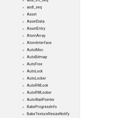
asdl_int_seq
►
asdl_seq
►
Asset
►
AssetData
►
AssetEntry
►
AtomArray
►
AtomInterface
►
AutoAlloc
►
AutoBitmap
►
AutoFree
►
AutoLock
►
AutoLocker
►
AutoRWLock
►
AutoRWLocker
►
AutoWaitPointer
►
BakeProgressInfo
►
BakeTextureResizeNotify
►