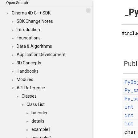
Open Search
_Py
Cinema 4D C++ SDK
▼
SDK Change Notes
►
Introduction
►
#inclu
Foundations
►
Data & Algorithms
►
Application Development
►
Publ
3D Concepts
►
Handbooks
►
Modules
►
PyOb
API Reference
▼
Py_s
Classes
▼
Py_s
Class List
▼
int
birender
►
int
details
►
int
example1
►
cha
example2