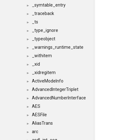
_symtable_entry
►
_traceback
►
_ts
►
_type_ignore
►
_typeobject
►
_warnings_runtime_state
►
_withitem
►
_xid
►
_xidregitem
►
ActiveModeInfo
►
AdvancedIntegerTriplet
►
AdvancedNumberInterface
►
AES
►
AESFile
►
AliasTrans
►
arc
►