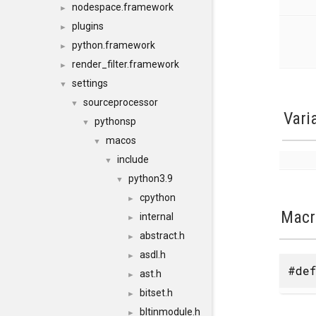
nodespace.framework
►
plugins
►
python.framework
►
render_filter.framework
►
settings
▼
sourceprocessor
▼
Vari
pythonsp
▼
macos
▼
include
▼
python3.9
▼
cpython
►
Macr
internal
►
abstract.h
►
asdl.h
►
#def
ast.h
►
bitset.h
►
bltinmodule.h
►