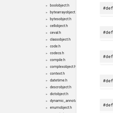
boolobject.h
►
#def
bytearrayobject.h
►
bytesobject.h
►
cellobject.h
►
#def
ceval.h
►
classobject.h
►
code.h
►
codecs.h
►
#def
compile.h
►
complexobject.h
►
context.h
►
#def
datetime.h
►
descrobject.h
►
dictobject.h
►
dynamic_annotations.h
►
#def
enumobject.h
►