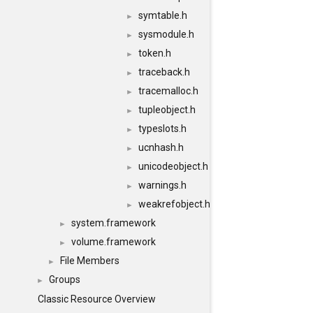
symtable.h
►
sysmodule.h
►
token.h
►
traceback.h
►
tracemalloc.h
►
tupleobject.h
►
typeslots.h
►
ucnhash.h
►
unicodeobject.h
►
warnings.h
►
weakrefobject.h
►
system.framework
►
volume.framework
►
File Members
►
Groups
►
Classic Resource Overview