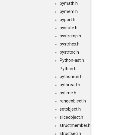
pymath.h
►
pymem.h
►
pyport.h
►
pystate.h
►
pystrcmp.h
►
pystrhex.h
►
pystrtod.h
►
Python-ast.h
►
Python.h
pythonrun.h
►
pythread.h
►
pytime.h
►
rangeobject.h
►
setobject.h
►
sliceobject.h
►
structmember.h
►
structseq.h
►