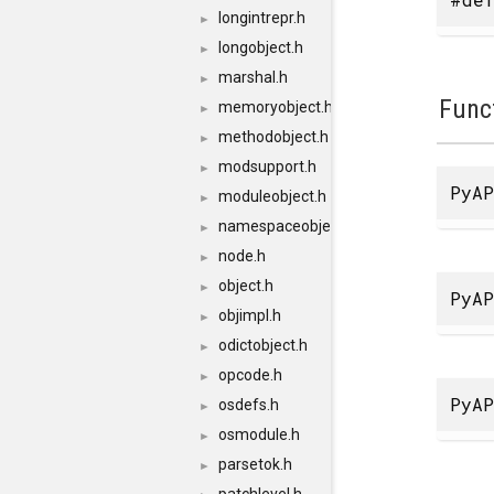
longintrepr.h
►
longobject.h
►
marshal.h
►
Func
memoryobject.h
►
methodobject.h
►
modsupport.h
►
PyAP
moduleobject.h
►
namespaceobject.h
►
node.h
►
object.h
►
PyAP
objimpl.h
►
odictobject.h
►
opcode.h
►
PyAP
osdefs.h
►
osmodule.h
►
parsetok.h
►