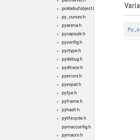
patchlevel.h
►
Vari
picklebufobject.h
►
py_curses.h
►
pyarena.h
►
Py_s
pycapsule.h
►
pyconfig.h
►
pyctype.h
►
pydebug.h
►
pydtrace.h
►
pyerrors.h
►
pyexpat.h
►
pyfpe.h
►
pyframe.h
►
pyhash.h
►
pylifecycle.h
►
pymacconfig.h
pymacro.h
►