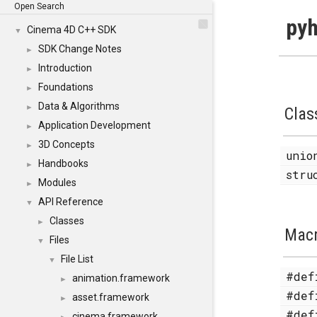
Open Search
pyh
Cinema 4D C++ SDK
▼
SDK Change Notes
►
Introduction
►
Foundations
►
Data & Algorithms
►
Clas
Application Development
►
3D Concepts
►
uni
Handbooks
►
str
Modules
►
API Reference
▼
Classes
►
Mac
Files
▼
File List
▼
#de
animation.framework
►
#de
asset.framework
►
#de
cinema.framework