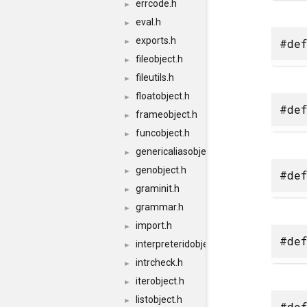
errcode.h
►
eval.h
►
exports.h
#def
►
fileobject.h
►
fileutils.h
►
floatobject.h
►
#def
frameobject.h
►
funcobject.h
►
genericaliasobject.h
►
genobject.h
►
#def
graminit.h
►
grammar.h
►
import.h
►
#def
interpreteridobject.h
►
intrcheck.h
►
iterobject.h
►
listobject.h
►
#def