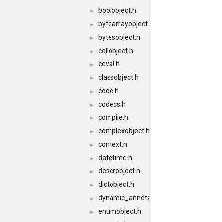
boolobject.h
►
bytearrayobject.h
►
bytesobject.h
►
cellobject.h
►
ceval.h
►
classobject.h
►
code.h
►
codecs.h
►
compile.h
►
complexobject.h
►
context.h
►
datetime.h
►
descrobject.h
►
dictobject.h
►
dynamic_annotations.h
►
enumobject.h
►