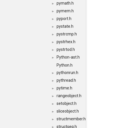
pymath.h
►
pymem.h
►
pyport.h
►
pystate.h
►
pystrcmp.h
►
pystrhex.h
►
pystrtod.h
►
Python-ast.h
►
Python.h
pythonrun.h
►
pythread.h
►
pytime.h
►
rangeobject.h
►
setobject.h
►
sliceobject.h
►
structmember.h
►
structseq.h
►