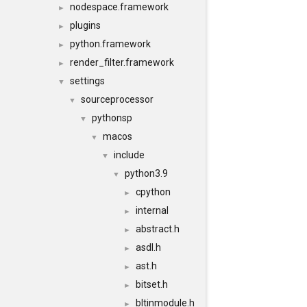
nodespace.framework
►
plugins
►
python.framework
►
render_filter.framework
►
settings
▼
sourceprocessor
▼
pythonsp
▼
macos
▼
include
▼
python3.9
▼
cpython
►
internal
►
abstract.h
►
asdl.h
►
ast.h
►
bitset.h
►
bltinmodule.h
►