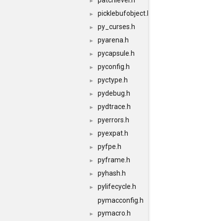
patchlevel.h
►
picklebufobject.h
►
py_curses.h
►
pyarena.h
►
pycapsule.h
►
pyconfig.h
►
pyctype.h
►
pydebug.h
►
pydtrace.h
►
pyerrors.h
►
pyexpat.h
►
pyfpe.h
►
pyframe.h
►
pyhash.h
►
pylifecycle.h
►
pymacconfig.h
pymacro.h
►