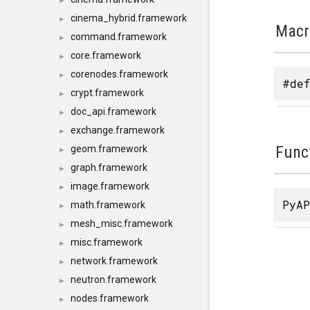
►
cinema_hybrid.framework
►
Macr
command.framework
►
core.framework
►
corenodes.framework
►
#def
crypt.framework
►
doc_api.framework
►
exchange.framework
►
Func
geom.framework
►
graph.framework
►
image.framework
►
PyAP
math.framework
►
mesh_misc.framework
►
misc.framework
►
network.framework
►
neutron.framework
►
nodes.framework
►