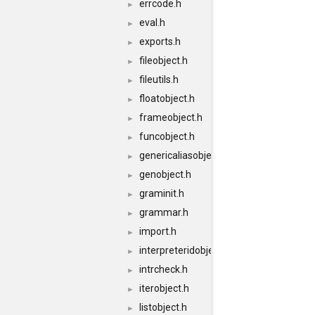
errcode.h
►
eval.h
►
exports.h
►
fileobject.h
►
fileutils.h
►
floatobject.h
►
frameobject.h
►
funcobject.h
►
genericaliasobject.h
►
genobject.h
►
graminit.h
►
grammar.h
►
import.h
►
interpreteridobject.h
►
intrcheck.h
►
iterobject.h
►
listobject.h
►