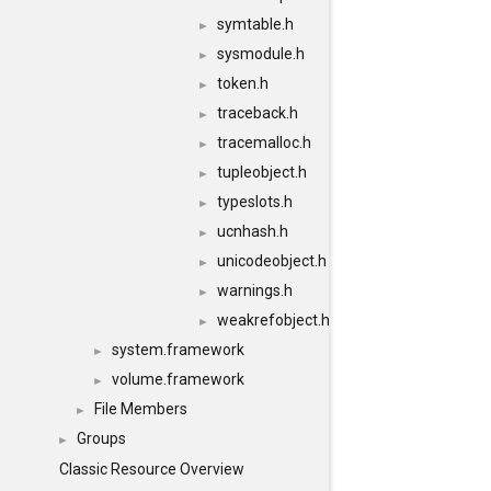
symtable.h
►
sysmodule.h
►
token.h
►
traceback.h
►
tracemalloc.h
►
tupleobject.h
►
typeslots.h
►
ucnhash.h
►
unicodeobject.h
►
warnings.h
►
weakrefobject.h
►
system.framework
►
volume.framework
►
File Members
►
Groups
►
Classic Resource Overview