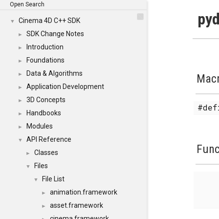
Open Search
pyd
Cinema 4D C++ SDK
▼
SDK Change Notes
►
Introduction
►
Foundations
►
Data & Algorithms
►
Mac
Application Development
►
3D Concepts
►
#de
Handbooks
►
Modules
►
API Reference
▼
Func
Classes
►
Files
▼
File List
▼
animation.framework
►
asset.framework
►
cinema.framework