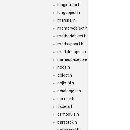
longintrepr.h
►
longobject.h
►
marshal.h
►
memoryobject.h
►
methodobject.h
►
modsupport.h
►
moduleobject.h
►
namespaceobject.h
►
node.h
►
object.h
►
objimpl.h
►
odictobject.h
►
opcode.h
►
osdefs.h
►
osmodule.h
►
parsetok.h
►