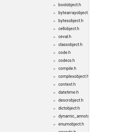
boolobject.h
►
bytearrayobject.h
►
bytesobject.h
►
cellobject.h
►
ceval.h
►
classobject.h
►
code.h
►
codecs.h
►
compile.h
►
complexobject.h
►
context.h
►
datetime.h
►
descrobject.h
►
dictobject.h
►
dynamic_annotations.h
►
enumobject.h
►