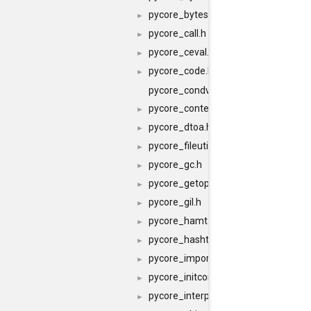
pycore_byteswap.h
►
pycore_call.h
►
pycore_ceval.h
►
pycore_code.h
►
pycore_condvar.h
pycore_context.h
►
pycore_dtoa.h
►
pycore_fileutils.h
►
pycore_gc.h
►
pycore_getopt.h
►
pycore_gil.h
►
pycore_hamt.h
►
pycore_hashtable.h
►
pycore_import.h
►
pycore_initconfig.h
►
pycore_interp.h
►