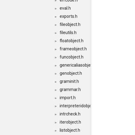
errcode.h
►
eval.h
►
exports.h
►
fileobject.h
►
fileutils.h
►
floatobject.h
►
frameobject.h
►
funcobject.h
►
genericaliasobject.h
►
genobject.h
►
graminit.h
►
grammar.h
►
import.h
►
interpreteridobject.h
►
intrcheck.h
►
iterobject.h
►
listobject.h
►