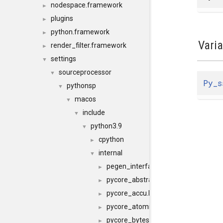
nodespace.framework
►
plugins
►
python.framework
►
Vari
render_filter.framework
►
settings
▼
sourceprocessor
▼
Py_s
pythonsp
▼
macos
▼
include
▼
python3.9
▼
cpython
►
internal
▼
pegen_interface.h
►
pycore_abstract.h
►
pycore_accu.h
►
pycore_atomic.h
►
pycore_bytes_methods.h
►