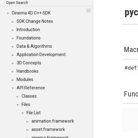
Open Search
pyc
Cinema 4D C++ SDK
▼
SDK Change Notes
►
Introduction
►
Foundations
►
Data & Algorithms
►
Mac
Application Development
►
3D Concepts
►
#de
Handbooks
►
Modules
►
API Reference
▼
Func
Classes
►
Files
▼
File List
▼
animation.framework
►
asset.framework
►
cinema.framework