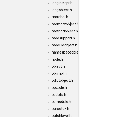
longintrepr.h
►
longobject.h
►
marshal.h
►
memoryobject.h
►
methodobject.h
►
modsupport.h
►
moduleobject.h
►
namespaceobject.h
►
node.h
►
object.h
►
objimpl.h
►
odictobject.h
►
opcode.h
►
osdefs.h
►
osmodule.h
►
parsetok.h
►
patchlevel.h
►