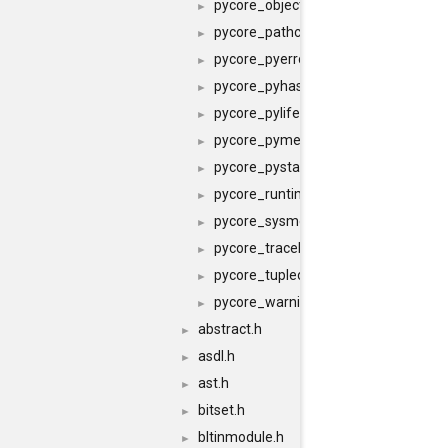
pycore_object.h
►
pycore_pathconfig.h
►
pycore_pyerrors.h
►
pycore_pyhash.h
►
pycore_pylifecycle.h
►
pycore_pymem.h
►
pycore_pystate.h
►
pycore_runtime.h
►
pycore_sysmodule.h
►
pycore_traceback.h
►
pycore_tupleobject.h
►
pycore_warnings.h
►
abstract.h
►
asdl.h
►
ast.h
►
bitset.h
►
bltinmodule.h
►