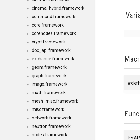
►
cinema_hybrid.framework
►
Vari
command.framework
►
core.framework
►
corenodes.framework
►
crypt.framework
►
doc_api.framework
►
Macr
exchange.framework
►
geom.framework
►
graph.framework
►
#def
image.framework
►
math.framework
►
mesh_misc.framework
►
misc.framework
►
Func
network.framework
►
neutron.framework
►
nodes.framework
►
PyAP