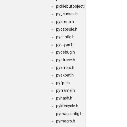
picklebufobject.h
►
py_curses.h
►
pyarena.h
►
pycapsule.h
►
pyconfig.h
►
pyctype.h
►
pydebug.h
►
pydtrace.h
►
pyerrors.h
►
pyexpat.h
►
pyfpe.h
►
pyframe.h
►
pyhash.h
►
pylifecycle.h
►
pymacconfig.h
pymacro.h
►