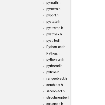
pymath.h
►
pymem.h
►
pyport.h
►
pystate.h
►
pystrcmp.h
►
pystrhex.h
►
pystrtod.h
►
Python-ast.h
►
Python.h
pythonrun.h
►
pythread.h
►
pytime.h
►
rangeobject.h
►
setobject.h
►
sliceobject.h
►
structmember.h
►
structseq.h
►