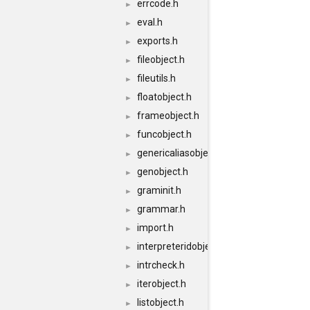
errcode.h
►
eval.h
►
exports.h
►
fileobject.h
►
fileutils.h
►
floatobject.h
►
frameobject.h
►
funcobject.h
►
genericaliasobject.h
►
genobject.h
►
graminit.h
►
grammar.h
►
import.h
►
interpreteridobject.h
►
intrcheck.h
►
iterobject.h
►
listobject.h
►