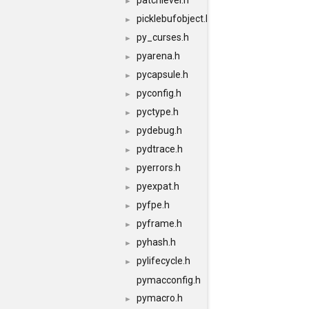
patchlevel.h
►
picklebufobject.h
►
py_curses.h
►
pyarena.h
►
pycapsule.h
►
pyconfig.h
►
pyctype.h
►
pydebug.h
►
pydtrace.h
►
pyerrors.h
►
pyexpat.h
►
pyfpe.h
►
pyframe.h
►
pyhash.h
►
pylifecycle.h
►
pymacconfig.h
pymacro.h
►