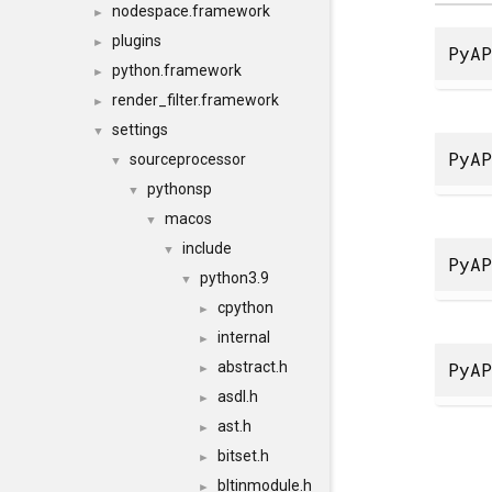
nodespace.framework
►
plugins
►
PyAP
python.framework
►
render_filter.framework
►
settings
▼
PyAP
sourceprocessor
▼
pythonsp
▼
macos
▼
include
▼
PyAP
python3.9
▼
cpython
►
internal
►
PyAP
abstract.h
►
asdl.h
►
ast.h
►
bitset.h
►
bltinmodule.h
►