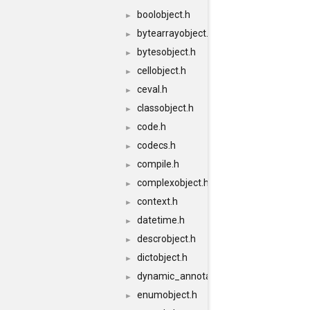
boolobject.h
►
bytearrayobject.h
►
bytesobject.h
►
cellobject.h
►
ceval.h
►
classobject.h
►
code.h
►
codecs.h
►
compile.h
►
complexobject.h
►
context.h
►
datetime.h
►
descrobject.h
►
dictobject.h
►
dynamic_annotations.h
►
enumobject.h
►