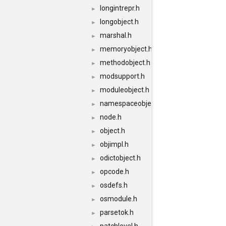
longintrepr.h
►
longobject.h
►
marshal.h
►
memoryobject.h
►
methodobject.h
►
modsupport.h
►
moduleobject.h
►
namespaceobject.h
►
node.h
►
object.h
►
objimpl.h
►
odictobject.h
►
opcode.h
►
osdefs.h
►
osmodule.h
►
parsetok.h
►