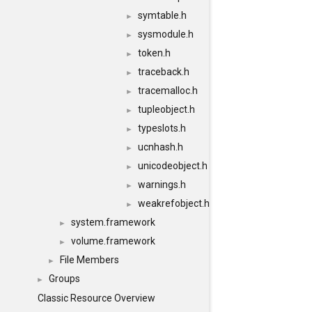
symtable.h
►
sysmodule.h
►
token.h
►
traceback.h
►
tracemalloc.h
►
tupleobject.h
►
typeslots.h
►
ucnhash.h
►
unicodeobject.h
►
warnings.h
►
weakrefobject.h
►
system.framework
►
volume.framework
►
File Members
►
Groups
►
Classic Resource Overview