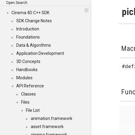
Open Search
pic
Cinema 4D C++ SDK
▼
SDK Change Notes
►
Introduction
►
Foundations
►
Data & Algorithms
►
Mac
Application Development
►
3D Concepts
►
#de
Handbooks
►
Modules
►
API Reference
▼
Func
Classes
►
Files
▼
File List
▼
animation.framework
►
asset.framework
►
cinema.framework