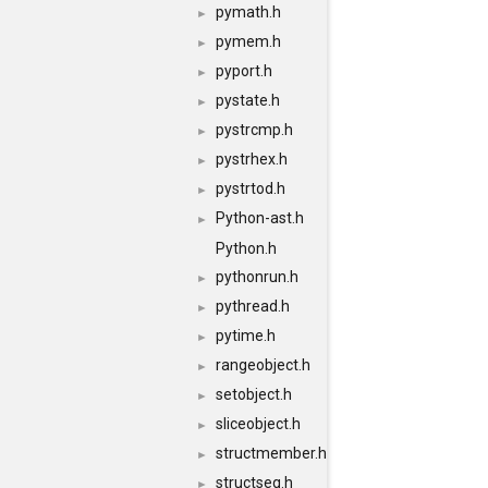
pymath.h
►
pymem.h
►
pyport.h
►
pystate.h
►
pystrcmp.h
►
pystrhex.h
►
pystrtod.h
►
Python-ast.h
►
Python.h
pythonrun.h
►
pythread.h
►
pytime.h
►
rangeobject.h
►
setobject.h
►
sliceobject.h
►
structmember.h
►
structseq.h
►