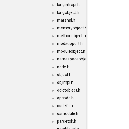
longintrepr.h
►
longobject.h
►
marshal.h
►
memoryobject.h
►
methodobject.h
►
modsupport.h
►
moduleobject.h
►
namespaceobject.h
►
node.h
►
object.h
►
objimpl.h
►
odictobject.h
►
opcode.h
►
osdefs.h
►
osmodule.h
►
parsetok.h
►