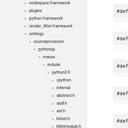
nodespace.framework
►
#def
plugins
►
python.framework
►
render_filter.framework
►
settings
▼
#def
sourceprocessor
▼
pythonsp
▼
macos
▼
include
#def
▼
python3.9
▼
cpython
►
internal
►
#def
abstract.h
►
asdl.h
►
ast.h
►
bitset.h
►
#def
bltinmodule.h
►