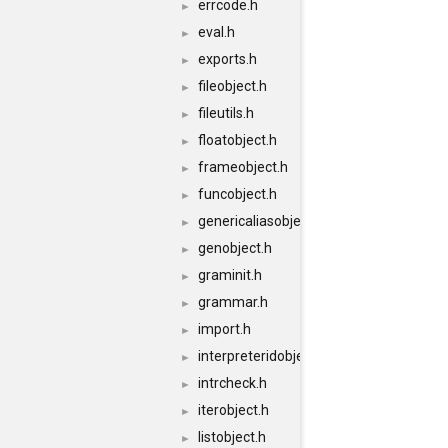
errcode.h
►
eval.h
►
exports.h
►
fileobject.h
►
fileutils.h
►
floatobject.h
►
frameobject.h
►
funcobject.h
►
genericaliasobject.h
►
genobject.h
►
graminit.h
►
grammar.h
►
import.h
►
interpreteridobject.h
►
intrcheck.h
►
iterobject.h
►
listobject.h
►