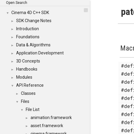
Open Search
pat
Cinema 4D C++ SDK
▼
SDK Change Notes
►
Introduction
►
Foundations
►
Data & Algorithms
►
Mac
Application Development
►
3D Concepts
►
#de
Handbooks
►
#de
Modules
►
#de
API Reference
▼
#de
Classes
►
#de
Files
▼
#de
File List
▼
#de
animation.framework
►
#de
asset.framework
►
#de
cinema.framework