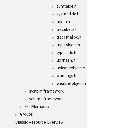
symtable.h
►
sysmodule.h
►
token.h
►
traceback.h
►
tracemalloc.h
►
tupleobject.h
►
typeslots.h
►
ucnhash.h
►
unicodeobject.h
►
warnings.h
►
weakrefobject.h
►
system.framework
►
volume.framework
►
File Members
►
Groups
►
Classic Resource Overview