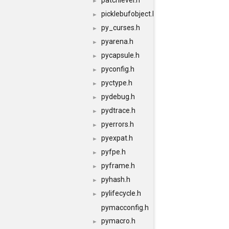
patchlevel.h
►
picklebufobject.h
►
py_curses.h
►
pyarena.h
►
pycapsule.h
►
pyconfig.h
►
pyctype.h
►
pydebug.h
►
pydtrace.h
►
pyerrors.h
►
pyexpat.h
►
pyfpe.h
►
pyframe.h
►
pyhash.h
►
pylifecycle.h
►
pymacconfig.h
pymacro.h
►