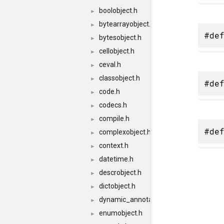
boolobject.h
►
bytearrayobject.h
►
#def
bytesobject.h
►
cellobject.h
►
ceval.h
►
classobject.h
►
#def
code.h
►
codecs.h
►
compile.h
►
#def
complexobject.h
►
context.h
►
datetime.h
►
descrobject.h
►
dictobject.h
►
dynamic_annotations.h
►
enumobject.h
►