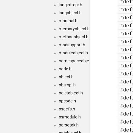
#de
longintrepr.h
►
#de
longobject.h
►
#de
marshal.h
►
#de
memoryobject.h
►
#de
methodobject.h
►
#de
modsupport.h
►
#de
moduleobject.h
►
#de
namespaceobject.h
►
#de
node.h
►
#de
object.h
►
#de
objimpl.h
►
#de
odictobject.h
►
#de
opcode.h
►
#de
osdefs.h
►
#de
osmodule.h
►
#de
parsetok.h
►
#de