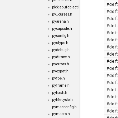
patchlevel.h
►
#de
picklebufobject.h
►
#de
py_curses.h
►
#de
pyarena.h
►
#de
pycapsule.h
►
#de
pyconfig.h
►
#de
pyctype.h
►
#de
pydebug.h
►
#de
pydtrace.h
►
#de
pyerrors.h
►
#de
pyexpat.h
►
#de
pyfpe.h
►
#de
pyframe.h
►
#de
pyhash.h
►
#de
pylifecycle.h
►
#de
pymacconfig.h
#de
pymacro.h
►
#de