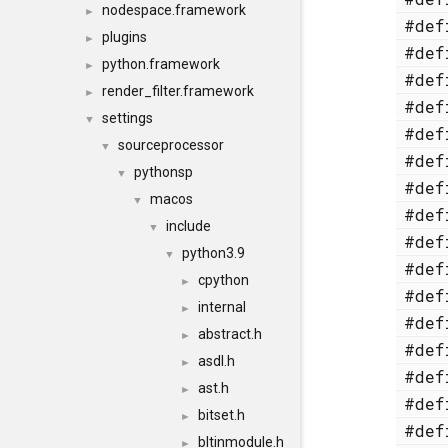
nodespace.framework
►
#de
plugins
►
#de
python.framework
►
#de
render_filter.framework
►
#de
settings
▼
#de
sourceprocessor
▼
#de
pythonsp
▼
#de
macos
▼
#de
include
▼
#de
python3.9
▼
#de
cpython
►
#de
internal
►
#de
abstract.h
►
#de
asdl.h
►
#de
ast.h
►
#de
bitset.h
►
#de
bltinmodule.h
►