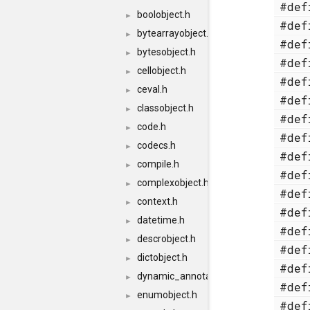
#de
boolobject.h
►
#de
bytearrayobject.h
►
#de
bytesobject.h
►
#de
cellobject.h
►
#de
ceval.h
►
#de
classobject.h
►
#de
code.h
►
#de
codecs.h
►
#de
compile.h
►
#de
complexobject.h
►
#de
context.h
►
#de
datetime.h
►
#de
descrobject.h
►
#de
dictobject.h
►
#de
dynamic_annotations.h
►
#de
enumobject.h
►
#de