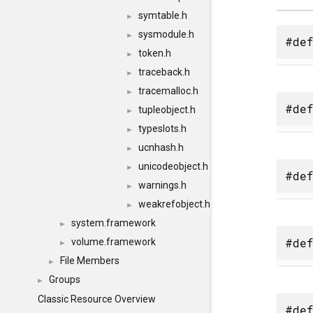
symtable.h
►
sysmodule.h
►
#def
token.h
►
traceback.h
►
tracemalloc.h
►
#def
tupleobject.h
►
typeslots.h
►
ucnhash.h
►
unicodeobject.h
►
#def
warnings.h
►
weakrefobject.h
►
system.framework
►
#def
volume.framework
►
File Members
►
Groups
►
Classic Resource Overview
#def