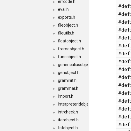
errcode.h
►
#de
eval.h
►
#de
exports.h
►
#de
fileobject.h
►
#de
fileutils.h
►
#de
floatobject.h
►
#de
frameobject.h
►
#de
funcobject.h
►
#de
genericaliasobject.h
►
#de
genobject.h
►
#de
graminit.h
►
#de
grammar.h
►
#de
import.h
►
#de
interpreteridobject.h
►
#de
intrcheck.h
►
#de
iterobject.h
►
#de
listobject.h
►