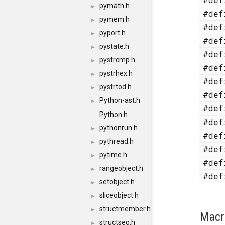
pymath.h
►
#de
pymem.h
►
#de
pyport.h
►
#de
pystate.h
►
#de
pystrcmp.h
►
#de
pystrhex.h
►
#de
pystrtod.h
►
#de
Python-ast.h
►
#de
Python.h
#de
pythonrun.h
►
#de
pythread.h
►
#de
pytime.h
►
#de
rangeobject.h
►
#de
setobject.h
►
sliceobject.h
►
structmember.h
►
Macr
structseq.h
►