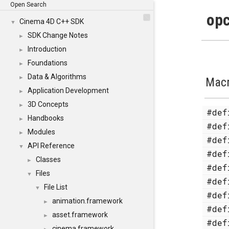
Open Search
opc
Cinema 4D C++ SDK
▼
SDK Change Notes
►
Introduction
►
Foundations
►
Data & Algorithms
►
Mac
Application Development
►
3D Concepts
►
#de
Handbooks
►
#de
Modules
►
#de
API Reference
▼
#de
Classes
►
#de
Files
▼
#de
File List
▼
#de
animation.framework
►
#de
asset.framework
►
#de
cinema.framework