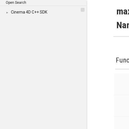
Open Search
max
Cinema 4D C++ SDK
►
Na
Func