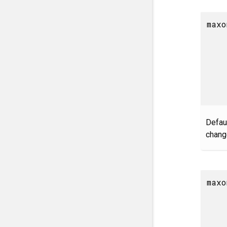
maxo
Defaul
change
maxo