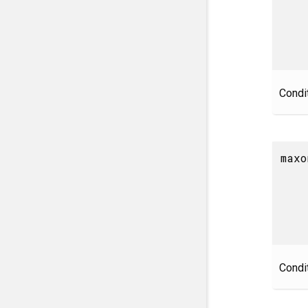
Condit
maxo
Condit