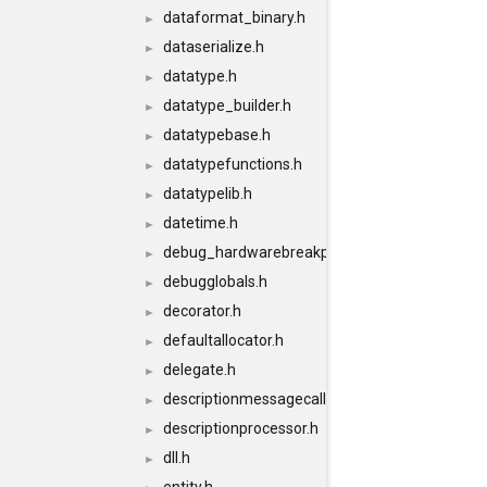
dataformat_binary.h
►
dataserialize.h
►
datatype.h
►
datatype_builder.h
►
datatypebase.h
►
datatypefunctions.h
►
datatypelib.h
►
datetime.h
►
debug_hardwarebreakpoints.h
►
debugglobals.h
►
decorator.h
►
defaultallocator.h
►
delegate.h
►
descriptionmessagecallback.h
►
descriptionprocessor.h
►
dll.h
►