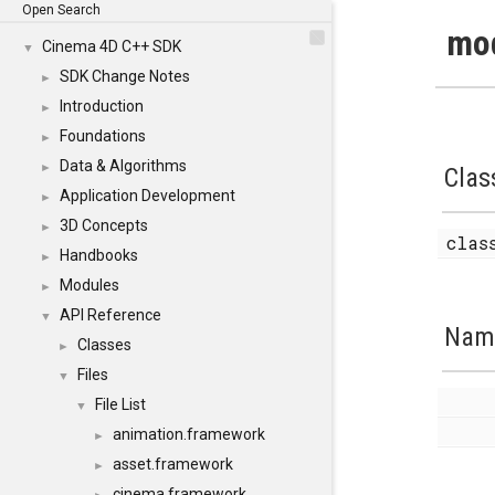
Open Search
mod
Cinema 4D C++ SDK
▼
SDK Change Notes
►
Introduction
►
Foundations
►
Data & Algorithms
►
Clas
Application Development
►
3D Concepts
►
cla
Handbooks
►
Modules
►
API Reference
▼
Nam
Classes
►
Files
▼
File List
▼
animation.framework
►
asset.framework
►
cinema.framework