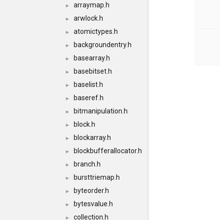
arraymap.h
►
arwlock.h
►
atomictypes.h
►
backgroundentry.h
►
basearray.h
►
basebitset.h
►
baselist.h
►
baseref.h
►
bitmanipulation.h
►
block.h
►
blockarray.h
►
blockbufferallocator.h
►
branch.h
►
bursttriemap.h
►
byteorder.h
►
bytesvalue.h
►
collection.h
►