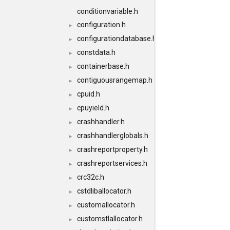
conditionvariable.h
configuration.h
►
configurationdatabase.h
►
constdata.h
►
containerbase.h
►
contiguousrangemap.h
►
cpuid.h
►
cpuyield.h
►
crashhandler.h
►
crashhandlerglobals.h
►
crashreportproperty.h
►
crashreportservices.h
►
crc32c.h
►
cstdliballocator.h
►
customallocator.h
►
customstlallocator.h
►