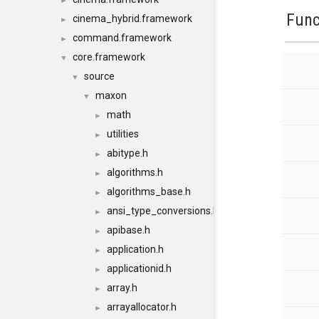
►
Func
cinema_hybrid.framework
►
command.framework
►
core.framework
▼
source
▼
maxon
▼
math
►
utilities
►
abitype.h
►
algorithms.h
►
algorithms_base.h
►
ansi_type_conversions.h
►
apibase.h
►
application.h
►
applicationid.h
►
array.h
►
arrayallocator.h
►