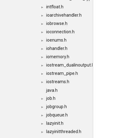
intfloat.h
►
ioarchivehandler.h
►
iobrowse.h
►
ioconnection.h
►
ioenums.h
►
iohandler.h
►
iomemory.h
►
iostream_dualinoutput.h
►
iostream_pipe.h
►
iostreams.h
►
java.h
job.h
►
jobgroup.h
►
jobqueue.h
►
lazyinit.h
►
lazyinitthreaded.h
►