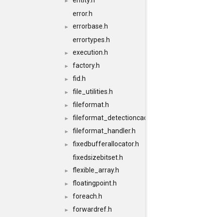
entity.h
►
error.h
errorbase.h
►
errortypes.h
execution.h
►
factory.h
►
fid.h
►
file_utilities.h
►
fileformat.h
►
fileformat_detectioncache.h
►
fileformat_handler.h
►
fixedbufferallocator.h
►
fixedsizebitset.h
flexible_array.h
►
floatingpoint.h
►
foreach.h
►
forwardref.h
►