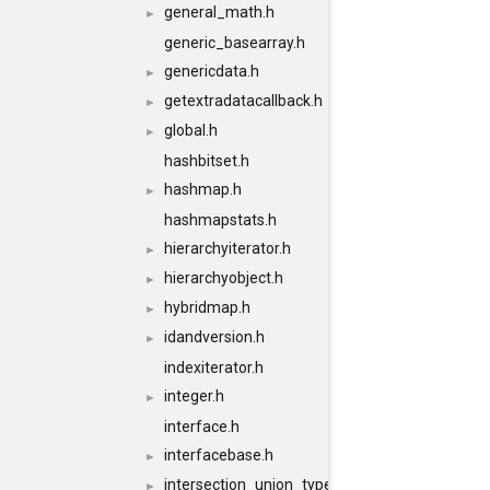
general_math.h
►
generic_basearray.h
genericdata.h
►
getextradatacallback.h
►
global.h
►
hashbitset.h
hashmap.h
►
hashmapstats.h
hierarchyiterator.h
►
hierarchyobject.h
►
hybridmap.h
►
idandversion.h
►
indexiterator.h
integer.h
►
interface.h
interfacebase.h
►
intersection_union_type.h
►