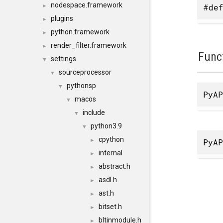
nodespace.framework
#def
►
plugins
►
python.framework
►
render_filter.framework
►
Func
settings
▼
sourceprocessor
▼
pythonsp
▼
PyAP
macos
▼
include
▼
python3.9
▼
cpython
PyAP
►
internal
►
abstract.h
►
asdl.h
►
ast.h
►
bitset.h
►
bltinmodule.h
►