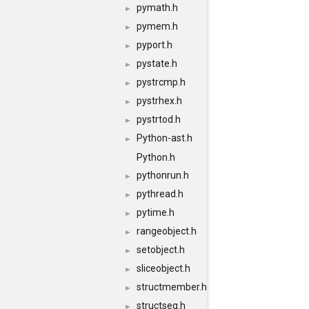
pymath.h
►
pymem.h
►
pyport.h
►
pystate.h
►
pystrcmp.h
►
pystrhex.h
►
pystrtod.h
►
Python-ast.h
►
Python.h
pythonrun.h
►
pythread.h
►
pytime.h
►
rangeobject.h
►
setobject.h
►
sliceobject.h
►
structmember.h
►
structseq.h
►