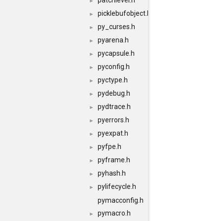
patchlevel.h
►
picklebufobject.h
►
py_curses.h
►
pyarena.h
►
pycapsule.h
►
pyconfig.h
►
pyctype.h
►
pydebug.h
►
pydtrace.h
►
pyerrors.h
►
pyexpat.h
►
pyfpe.h
►
pyframe.h
►
pyhash.h
►
pylifecycle.h
►
pymacconfig.h
pymacro.h
►