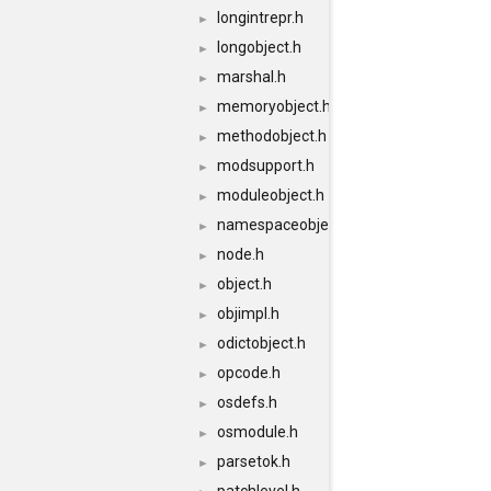
longintrepr.h
►
longobject.h
►
marshal.h
►
memoryobject.h
►
methodobject.h
►
modsupport.h
►
moduleobject.h
►
namespaceobject.h
►
node.h
►
object.h
►
objimpl.h
►
odictobject.h
►
opcode.h
►
osdefs.h
►
osmodule.h
►
parsetok.h
►