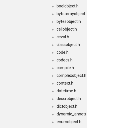
boolobject.h
►
bytearrayobject.h
►
bytesobject.h
►
cellobject.h
►
ceval.h
►
classobject.h
►
code.h
►
codecs.h
►
compile.h
►
complexobject.h
►
context.h
►
datetime.h
►
descrobject.h
►
dictobject.h
►
dynamic_annotations.h
►
enumobject.h
►