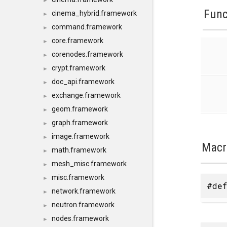
►
Func
cinema_hybrid.framework
►
command.framework
►
core.framework
►
corenodes.framework
►
crypt.framework
►
doc_api.framework
►
exchange.framework
►
geom.framework
►
graph.framework
►
image.framework
►
Macr
math.framework
►
mesh_misc.framework
►
misc.framework
►
#def
network.framework
►
neutron.framework
►
nodes.framework
►