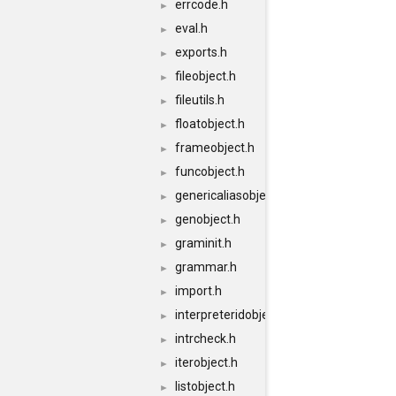
errcode.h
►
eval.h
►
exports.h
►
fileobject.h
►
fileutils.h
►
floatobject.h
►
frameobject.h
►
funcobject.h
►
genericaliasobject.h
►
genobject.h
►
graminit.h
►
grammar.h
►
import.h
►
interpreteridobject.h
►
intrcheck.h
►
iterobject.h
►
listobject.h
►