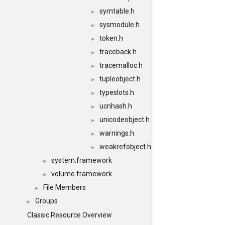
symtable.h
►
sysmodule.h
►
token.h
►
traceback.h
►
tracemalloc.h
►
tupleobject.h
►
typeslots.h
►
ucnhash.h
►
unicodeobject.h
►
warnings.h
►
weakrefobject.h
►
system.framework
►
volume.framework
►
File Members
►
Groups
►
Classic Resource Overview