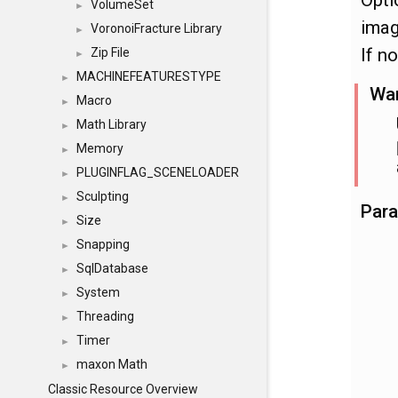
VolumeSet
►
imag
VoronoiFracture Library
►
If n
Zip File
►
MACHINEFEATURESTYPE
►
Wa
Macro
►
Math Library
►
Memory
►
PLUGINFLAG_SCENELOADER
►
Sculpting
►
Par
Size
►
Snapping
►
SqlDatabase
►
System
►
Threading
►
Timer
►
maxon Math
►
Classic Resource Overview