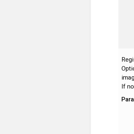
Regi
Opti
imag
If n
Par