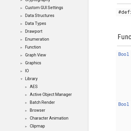
►
Custom GUI Settings
►
#de
Data Structures
►
Data Types
►
Drawport
►
Func
Enumeration
►
Function
►
Bool
Graph View
►
Graphics
►
IO
►
Library
▼
AES
►
Active Object Manager
►
Batch Render
Bool
►
Browser
►
Character Animation
►
Clipmap
►