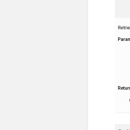
Retri
Para
Retur