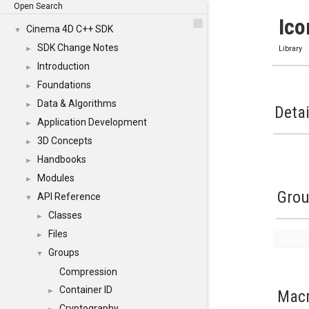
Open Search
Ico
Cinema 4D C++ SDK
▼
SDK Change Notes
►
Library
Introduction
►
Foundations
►
Data & Algorithms
►
Detai
Application Development
►
3D Concepts
►
Handbooks
►
Modules
►
Gro
API Reference
▼
Classes
►
Files
►
Groups
▼
Compression
Container ID
►
Mac
Cryptography