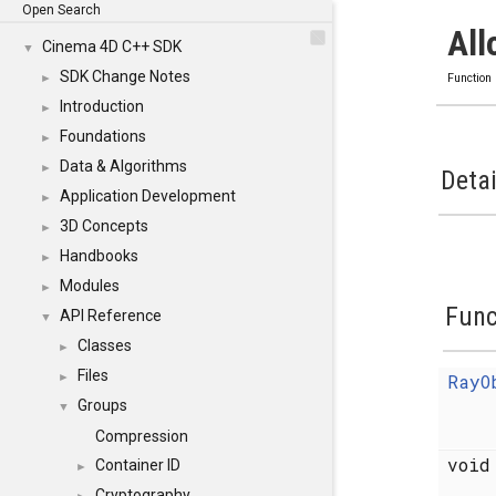
Open Search
All
Cinema 4D C++ SDK
▼
SDK Change Notes
►
Function
Introduction
►
Foundations
►
Data & Algorithms
►
Detai
Application Development
►
3D Concepts
►
Handbooks
►
Modules
►
Func
API Reference
▼
Classes
►
Files
RayO
►
Groups
▼
Compression
voi
Container ID
►
Cryptography