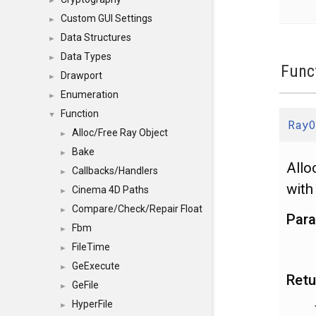
►
Custom GUI Settings
►
Data Structures
►
Data Types
►
Func
Drawport
►
Enumeration
►
Function
▼
RayO
Alloc/Free Ray Object
►
Bake
►
Allo
Callbacks/Handlers
►
wit
Cinema 4D Paths
►
Compare/Check/Repair Float
►
Par
Fbm
►
FileTime
►
GeExecute
►
Retu
GeFile
►
HyperFile
►