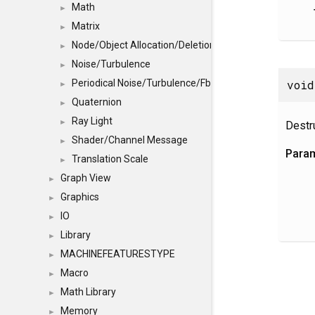
Math
►
Matrix
►
Node/Object Allocation/Deletion
►
Noise/Turbulence
►
void
Periodical Noise/Turbulence/Fbm
►
Quaternion
►
Ray Light
►
Destr
Shader/Channel Message
►
Para
Translation Scale
►
Graph View
►
Graphics
►
IO
►
Library
►
MACHINEFEATURESTYPE
►
Macro
►
Math Library
►
Memory
►