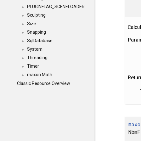
PLUGINFLAG_SCENELOADER
►
Sculpting
►
Size
►
Calcu
Snapping
►
Para
SqlDatabase
►
System
►
Threading
►
Timer
►
maxon Math
►
Retur
Classic Resource Overview
maxo
NbmF