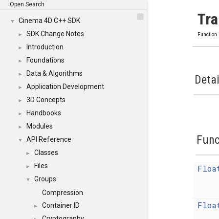
Open Search
Tra
Cinema 4D C++ SDK
▼
SDK Change Notes
►
Function
Introduction
►
Foundations
►
Data & Algorithms
►
Detai
Application Development
►
3D Concepts
►
Handbooks
►
Modules
►
Func
API Reference
▼
Classes
►
Files
Floa
►
Groups
▼
Compression
Floa
Container ID
►
Cryptography