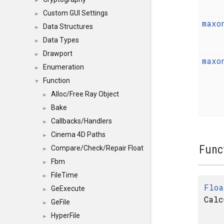
►
Custom GUI Settings
►
maxo
Data Structures
►
Data Types
►
Drawport
►
maxo
Enumeration
►
Function
▼
Alloc/Free Ray Object
►
Bake
►
Callbacks/Handlers
►
Cinema 4D Paths
►
Func
Compare/Check/Repair Float
►
Fbm
►
FileTime
►
Floa
GeExecute
►
Calc
GeFile
►
HyperFile
►