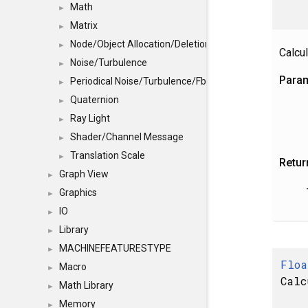
Math
►
Matrix
►
Node/Object Allocation/Deletion
►
Calcu
Noise/Turbulence
►
Para
Periodical Noise/Turbulence/Fbm
►
Quaternion
►
Ray Light
►
Shader/Channel Message
►
Translation Scale
►
Retur
Graph View
►
Graphics
►
IO
►
Library
►
MACHINEFEATURESTYPE
►
Floa
Macro
►
Calc
Math Library
►
Memory
►