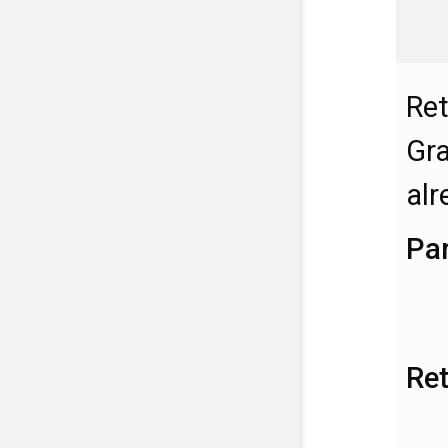
Ret
Gra
alr
Pa
Re