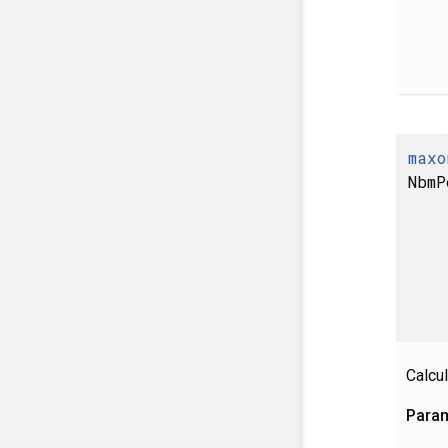
maxo
NbmP
Calcu
Para