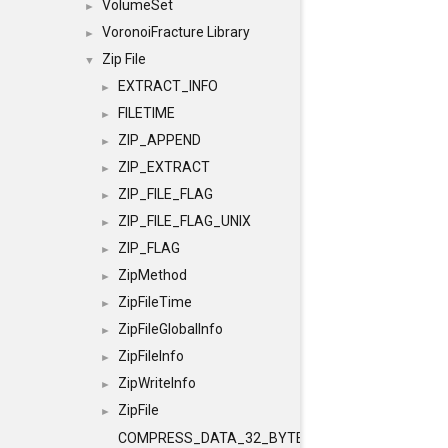
VolumeSet
►
VoronoiFracture Library
►
Zip File
▼
EXTRACT_INFO
►
FILETIME
►
ZIP_APPEND
►
ZIP_EXTRACT
►
ZIP_FILE_FLAG
►
ZIP_FILE_FLAG_UNIX
►
ZIP_FLAG
►
ZipMethod
►
ZipFileTime
►
ZipFileGlobalInfo
►
ZipFileInfo
►
ZipWriteInfo
►
ZipFile
►
COMPRESS_DATA_32_BYTE_PADDING