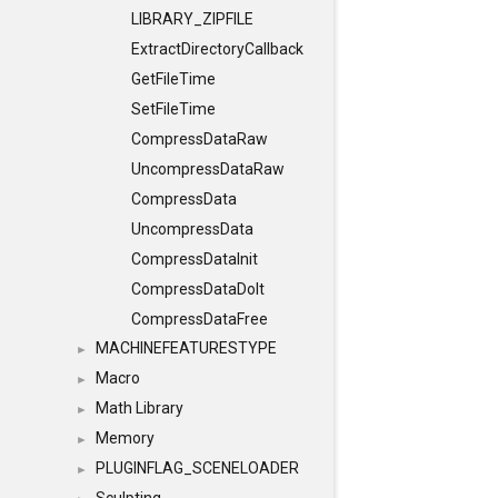
LIBRARY_ZIPFILE
ExtractDirectoryCallback
GetFileTime
SetFileTime
CompressDataRaw
UncompressDataRaw
CompressData
UncompressData
CompressDataInit
CompressDataDoIt
CompressDataFree
MACHINEFEATURESTYPE
►
Macro
►
Math Library
►
Memory
►
PLUGINFLAG_SCENELOADER
►