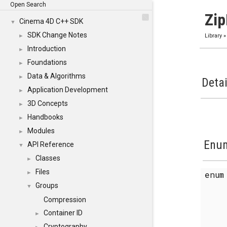
Open Search
Zi
Cinema 4D C++ SDK
▼
SDK Change Notes
►
Library
Introduction
►
Foundations
►
Data & Algorithms
►
Detai
Application Development
►
3D Concepts
►
Handbooks
►
Modules
►
Enum
API Reference
▼
Classes
►
Files
enu
►
Groups
▼
Compression
Container ID
►
Cryptography