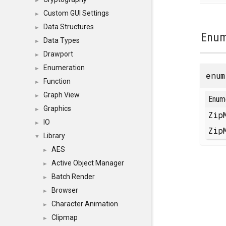
►
Custom GUI Settings
►
Data Structures
►
Enum
Data Types
►
Drawport
►
Enumeration
►
enu
Function
►
Graph View
►
Enum
Graphics
►
Zip
IO
►
Zip
Library
▼
AES
►
Active Object Manager
►
Batch Render
►
Browser
►
Character Animation
►
Clipmap
►