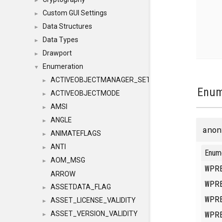
►
Custom GUI Settings
►
Data Structures
►
Data Types
►
Drawport
►
Enumeration
▼
ACTIVEOBJECTMANAGER_SETOBJECTS
►
Enum
ACTIVEOBJECTMODE
►
AMSI
►
ANGLE
►
anon
ANIMATEFLAGS
►
ANTI
►
Enum
AOM_MSG
►
WPR
ARROW
WPR
ASSETDATA_FLAG
►
WPR
ASSET_LICENSE_VALIDITY
►
WPR
ASSET_VERSION_VALIDITY
►