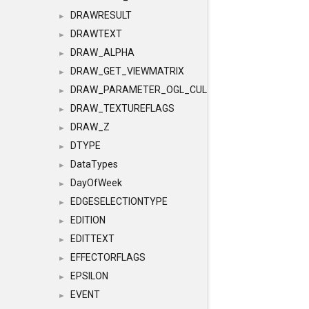
DRAWRESULT
►
DRAWTEXT
►
DRAW_ALPHA
►
DRAW_GET_VIEWMATRIX
►
DRAW_PARAMETER_OGL_CULLING
►
DRAW_TEXTUREFLAGS
►
DRAW_Z
►
DTYPE
►
DataTypes
►
DayOfWeek
►
EDGESELECTIONTYPE
►
EDITION
►
EDITTEXT
►
EFFECTORFLAGS
►
EPSILON
►
EVENT
►