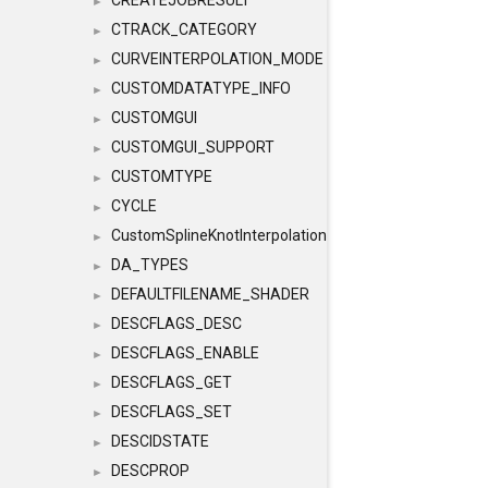
CREATEJOBRESULT
►
CTRACK_CATEGORY
►
CURVEINTERPOLATION_MODE
►
CUSTOMDATATYPE_INFO
►
CUSTOMGUI
►
CUSTOMGUI_SUPPORT
►
CUSTOMTYPE
►
CYCLE
►
CustomSplineKnotInterpolation
►
DA_TYPES
►
DEFAULTFILENAME_SHADER
►
DESCFLAGS_DESC
►
DESCFLAGS_ENABLE
►
DESCFLAGS_GET
►
DESCFLAGS_SET
►
DESCIDSTATE
►
DESCPROP
►