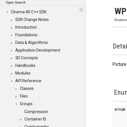
Open Search
WP
Cinema 4D C++ SDK
▼
SDK Change Notes
►
Enumera
Introduction
►
Foundations
►
Data & Algorithms
►
Detai
Application Development
►
3D Concepts
►
Picture
Handbooks
►
Modules
►
API Reference
▼
Classes
►
Enum
Files
►
Groups
▼
enu
Compression
Container ID
►
Cryptography