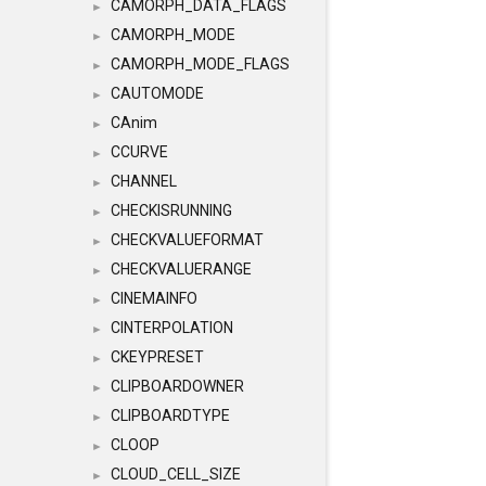
CAMORPH_DATA_FLAGS
►
CAMORPH_MODE
►
CAMORPH_MODE_FLAGS
►
CAUTOMODE
►
CAnim
►
CCURVE
►
CHANNEL
►
CHECKISRUNNING
►
CHECKVALUEFORMAT
►
CHECKVALUERANGE
►
CINEMAINFO
►
CINTERPOLATION
►
CKEYPRESET
►
CLIPBOARDOWNER
►
CLIPBOARDTYPE
►
CLOOP
►
CLOUD_CELL_SIZE
►