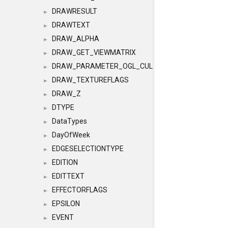
DRAWRESULT
►
DRAWTEXT
►
DRAW_ALPHA
►
DRAW_GET_VIEWMATRIX
►
DRAW_PARAMETER_OGL_CULLING
►
DRAW_TEXTUREFLAGS
►
DRAW_Z
►
DTYPE
►
DataTypes
►
DayOfWeek
►
EDGESELECTIONTYPE
►
EDITION
►
EDITTEXT
►
EFFECTORFLAGS
►
EPSILON
►
EVENT
►