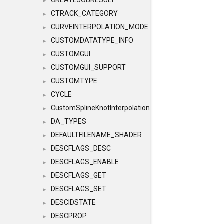
CREATEJOBRESULT
►
CTRACK_CATEGORY
►
CURVEINTERPOLATION_MODE
►
CUSTOMDATATYPE_INFO
►
CUSTOMGUI
►
CUSTOMGUI_SUPPORT
►
CUSTOMTYPE
►
CYCLE
►
CustomSplineKnotInterpolation
►
DA_TYPES
►
DEFAULTFILENAME_SHADER
►
DESCFLAGS_DESC
►
DESCFLAGS_ENABLE
►
DESCFLAGS_GET
►
DESCFLAGS_SET
►
DESCIDSTATE
►
DESCPROP
►