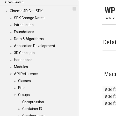
Open Search
WP
Cinema 4D C++ SDK
▼
SDK Change Notes
►
Containe
Introduction
►
Foundations
►
Data & Algorithms
►
Detai
Application Development
►
3D Concepts
►
Handbooks
►
Modules
►
Mac
API Reference
▼
Classes
►
Files
#de
►
Groups
#de
▼
Compression
#de
Container ID
►
Cryptography