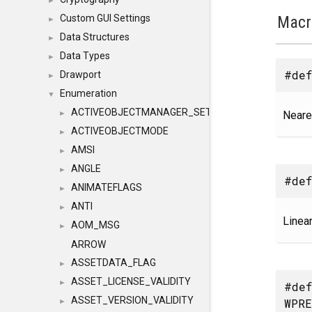
►
Macr
Custom GUI Settings
►
Data Structures
►
Data Types
►
#def
Drawport
►
Enumeration
▼
ACTIVEOBJECTMANAGER_SETOBJECTS
Neares
►
ACTIVEOBJECTMODE
►
AMSI
►
ANGLE
►
#def
ANIMATEFLAGS
►
ANTI
►
Linear
AOM_MSG
►
ARROW
ASSETDATA_FLAG
►
ASSET_LICENSE_VALIDITY
►
#de
ASSET_VERSION_VALIDITY
WPRE
►