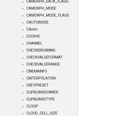
CAMORPH_DATA_FLAGS
►
CAMORPH_MODE
►
CAMORPH_MODE_FLAGS
►
CAUTOMODE
►
CAnim
►
CCURVE
►
CHANNEL
►
CHECKISRUNNING
►
CHECKVALUEFORMAT
►
CHECKVALUERANGE
►
CINEMAINFO
►
CINTERPOLATION
►
CKEYPRESET
►
CLIPBOARDOWNER
►
CLIPBOARDTYPE
►
CLOOP
►
CLOUD_CELL_SIZE
►