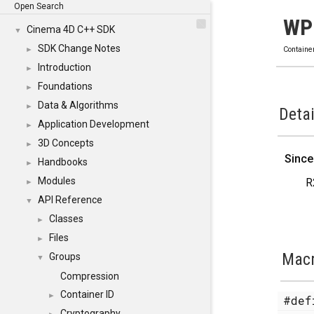
Open Search
WP
Cinema 4D C++ SDK
▼
SDK Change Notes
►
Containe
Introduction
►
Foundations
►
Data & Algorithms
►
Detai
Application Development
►
3D Concepts
►
Since
Handbooks
►
Modules
R
►
API Reference
▼
Classes
►
Files
►
Mac
Groups
▼
Compression
Container ID
►
#de
Cryptography