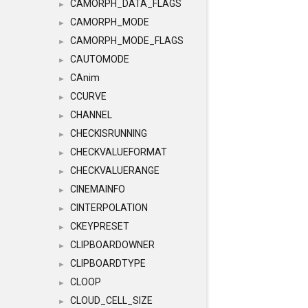
CAMORPH_DATA_FLAGS
►
CAMORPH_MODE
►
CAMORPH_MODE_FLAGS
►
CAUTOMODE
►
CAnim
►
CCURVE
►
CHANNEL
►
CHECKISRUNNING
►
CHECKVALUEFORMAT
►
CHECKVALUERANGE
►
CINEMAINFO
►
CINTERPOLATION
►
CKEYPRESET
►
CLIPBOARDOWNER
►
CLIPBOARDTYPE
►
CLOOP
►
CLOUD_CELL_SIZE
►