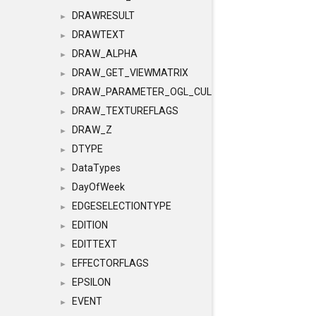
DRAWRESULT
►
DRAWTEXT
►
DRAW_ALPHA
►
DRAW_GET_VIEWMATRIX
►
DRAW_PARAMETER_OGL_CULLING
►
DRAW_TEXTUREFLAGS
►
DRAW_Z
►
DTYPE
►
DataTypes
►
DayOfWeek
►
EDGESELECTIONTYPE
►
EDITION
►
EDITTEXT
►
EFFECTORFLAGS
►
EPSILON
►
EVENT
►