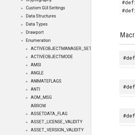
►
#de
Custom GUI Settings
►
#de
Data Structures
►
Data Types
►
Drawport
Macr
►
Enumeration
▼
ACTIVEOBJECTMANAGER_SETOBJECTS
►
ACTIVEOBJECTMODE
#def
►
AMSI
►
ANGLE
►
ANIMATEFLAGS
►
#def
ANTI
►
AOM_MSG
►
ARROW
ASSETDATA_FLAG
►
#def
ASSET_LICENSE_VALIDITY
►
ASSET_VERSION_VALIDITY
►