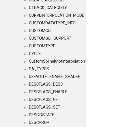
CREATEJOBRESULT
►
CTRACK_CATEGORY
►
CURVEINTERPOLATION_MODE
►
CUSTOMDATATYPE_INFO
►
CUSTOMGUI
►
CUSTOMGUI_SUPPORT
►
CUSTOMTYPE
►
CYCLE
►
CustomSplineKnotInterpolation
►
DA_TYPES
►
DEFAULTFILENAME_SHADER
►
DESCFLAGS_DESC
►
DESCFLAGS_ENABLE
►
DESCFLAGS_GET
►
DESCFLAGS_SET
►
DESCIDSTATE
►
DESCPROP
►