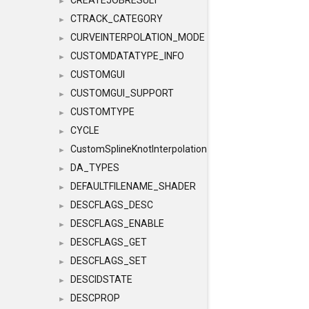
CREATEJOBRESULT
►
CTRACK_CATEGORY
►
CURVEINTERPOLATION_MODE
►
CUSTOMDATATYPE_INFO
►
CUSTOMGUI
►
CUSTOMGUI_SUPPORT
►
CUSTOMTYPE
►
CYCLE
►
CustomSplineKnotInterpolation
►
DA_TYPES
►
DEFAULTFILENAME_SHADER
►
DESCFLAGS_DESC
►
DESCFLAGS_ENABLE
►
DESCFLAGS_GET
►
DESCFLAGS_SET
►
DESCIDSTATE
►
DESCPROP
►