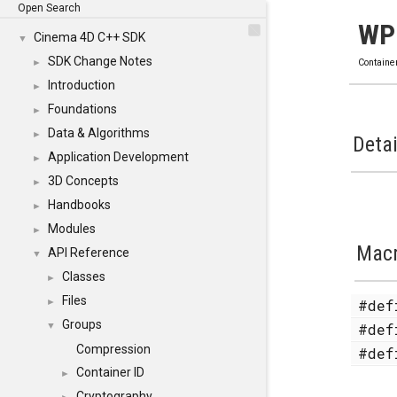
Open Search
WP
Cinema 4D C++ SDK
▼
SDK Change Notes
►
Containe
Introduction
►
Foundations
►
Data & Algorithms
►
Detai
Application Development
►
3D Concepts
►
Handbooks
►
Modules
►
Mac
API Reference
▼
Classes
►
Files
#de
►
Groups
#de
▼
Compression
#de
Container ID
►
Cryptography