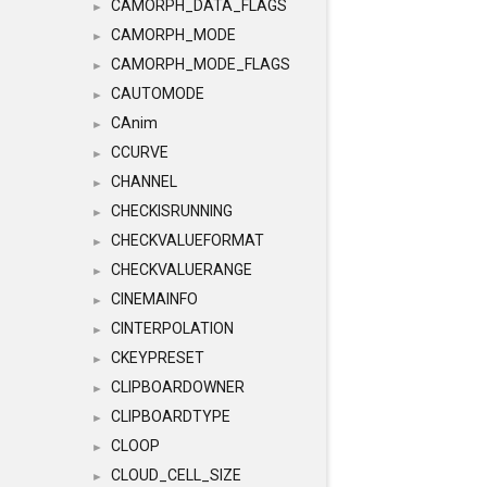
CAMORPH_DATA_FLAGS
►
CAMORPH_MODE
►
CAMORPH_MODE_FLAGS
►
CAUTOMODE
►
CAnim
►
CCURVE
►
CHANNEL
►
CHECKISRUNNING
►
CHECKVALUEFORMAT
►
CHECKVALUERANGE
►
CINEMAINFO
►
CINTERPOLATION
►
CKEYPRESET
►
CLIPBOARDOWNER
►
CLIPBOARDTYPE
►
CLOOP
►
CLOUD_CELL_SIZE
►