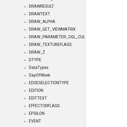
DRAWRESULT
►
DRAWTEXT
►
DRAW_ALPHA
►
DRAW_GET_VIEWMATRIX
►
DRAW_PARAMETER_OGL_CULLING
►
DRAW_TEXTUREFLAGS
►
DRAW_Z
►
DTYPE
►
DataTypes
►
DayOfWeek
►
EDGESELECTIONTYPE
►
EDITION
►
EDITTEXT
►
EFFECTORFLAGS
►
EPSILON
►
EVENT
►